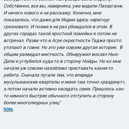
Собственно, все вы, наверняка, уже видели Пахарганж.
И ничего нового я не расскажу. Конечно, мне
показалось, что даже для Индии здесь чересчур
грязновато. И позже я не раз убеждался в этом. В
других городах такой яростной помойки я потом не
встречал. Разве что в Агре окрестности Таджа просто
утопают в говне. Но это уже совсем другая история. В
общем разведал местность. Обнаружил вокзал Нью-
Дели и углубился куда-то в сторону Нойды. Но ко мне
начали уж совсем назойливо приставать какие-то
ребята. Сначала пугали тем, что впереди
мусульманские кварталы и меня там точно «разденут»,
а потом начали активно наседать сами. Пришлось как-
то немного быстрее обычного отступить в сторону
более многолюдных улиц"
50th