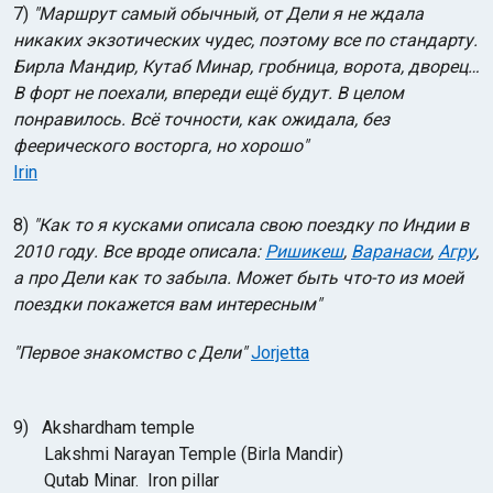
7)
"Маршрут самый обычный, от Дели я не ждала
никаких экзотических чудес, поэтому все по стандарту.
Бирла Мандир, Кутаб Минар, гробница, ворота, дворец…
В форт не поехали, впереди ещё будут. В целом
понравилось. Всё точности, как ожидала, без
феерического восторга, но хорошо"
Irin
8)
"Как то я кусками описала свою поездку по Индии в
2010 году. Все вроде описала:
Ришикеш
,
Варанаси
,
Агру
,
а про Дели как то забыла. Может быть что-то из моей
поездки покажется вам интересным"
"Первое знакомство с Дели"
Jorjetta
9)
Akshardham temple
Lakshmi Narayan Temple (
Birla Mandir)
Qutаb Minar. Iron pillar