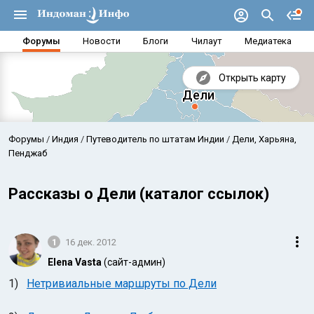
Форумы
Новости
Блоги
Чилаут
Медиатека
Открыть карту
Форумы
Индия
Путеводитель по штатам Индии
Дели, Харьяна,
Пенджаб
Рассказы о Дели (каталог ссылок)
1
16 дек. 2012
Elena Vasta
(сайт-админ)
1)
Нетривиальные маршруты по Дели
Аравийское море
Бенг