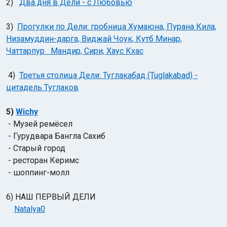
2)
Два дня в Дели - с Любовью
3)
Прогулки по Дели: гробница Хумаюна, Пурана Кила,
Низамуддин-дарга, Виджай Чоук, Кутб Минар,
Чаттарпур Мандир, Сири, Хаус Кхас
4)
Третья столица Дели: Туглакабад (Tuglakabad) -
Индийский океан
цитадель Туглаков
5)
Wichy
- Музей ремёсел
- Гурудвара Бангла Сахиб
- Старый город
- ресторан Керимс
- шоппинг-молл
6) НАШ ПЕРВЫЙ ДЕЛИ
Natalya0