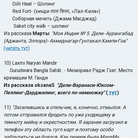
Dilli Haat – Шопинг
Red Fort- (хинди लाल किला, «Лал-Кила»)
Соборная мечеть (Джама Масджид)
Saket city walk – шопинг
Из рассказа
Марты
:
"Моя Индия № 5. Дели- Аурангабад
(Аджанта, Эллора)- Ахмеднагар-Гунтакал-Хампи-Гоа"
(читать тут)
10) Laxmi Naryan Mandir
Gurudwara Bangla Sahib - Мемориал Радж Гхат. Место
кремации М. Ганди
Из рассказа oksanaS
"Дели-Варанаси-Юксом-
Пеллинг-Дарджилинг, всего по-немножку"
(
тут
)
11)
"Заселившись в отельчик, я, конечно, отмылся. А
потом отправился бродить по уже уходящему в
темноту мейну и окрестностям. Я заранее загрузил в
телефон эту область гугл карт и поэтому особо
заблудиться не боялся. Как резерв была MapsMy.