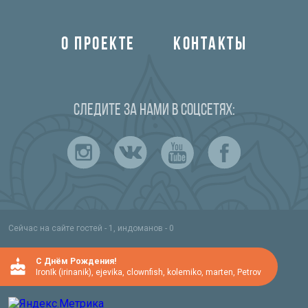
О ПРОЕКТЕ
КОНТАКТЫ
Следите за нами в соцсетях:
Сейчас на сайте гостей - 1, индоманов - 0
C Днём Рождения!
IronIk (irinanik)
,
ejevika
,
clownfish
,
kolemiko
,
marten
,
Petrov