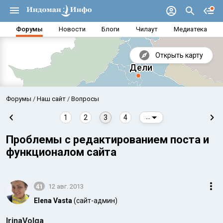
Форумы
Новости
Блоги
Чилаут
Медиатека
Открыть карту
Форумы
Наш сайт
Вопросы
1
2
3
4
...
Проблемы с редактированием поста и
функционалом сайта
41
12 авг. 2013
Elena Vasta
(сайт-админ)
Аравийское море
Бенг
IrinaVolga