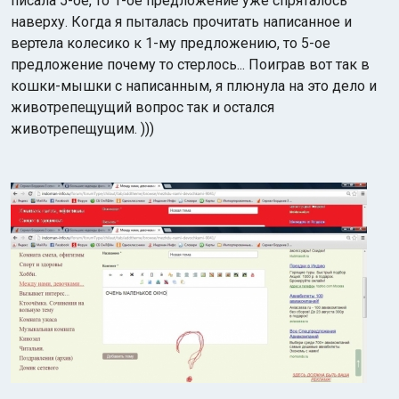
писала 5-ое, то 1-ое предложение уже спряталось
наверху. Когда я пыталась прочитать написанное и
вертела колесико к 1-му предложению, то 5-ое
предложение почему то стерлось... Поиграв вот так в
кошки-мышки с написанным, я плюнула на это дело и
животрепещущий вопрос так и остался
животрепещущим. )))