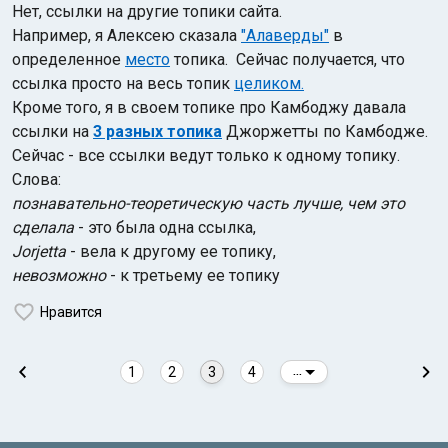
Нет, ссылки на другие топики сайта.
Например, я Алексею сказала
"Алаверды"
в
определенное
место
топика. Сейчас получается, что
ссылка просто на весь топик
целиком.
Кроме того, я в своем топике про Камбоджу давала
ссылки на
3 разных топика
Джоржетты по Камбодже.
Сейчас - все ссылки ведут только к одному топику.
Слова:
познавательно-теоретическую часть лучше, чем это
сделала
- это была одна ссылка,
Jorjetta
- вела к другому ее топику,
невозможно
- к третьему ее топику
Нравится
1
2
3
4
...