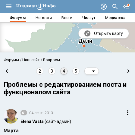
Форумы
Новости
Блоги
Чилаут
Медиатека
Открыть карту
Форумы
Наш сайт
Вопросы
2
3
4
5
...
Проблемы с редактированием поста и
функционалом сайта
61
04 сент. 2013
Elena Vasta
(сайт-админ)
Аравийское море
Бенг
Марта