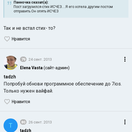
Панночка сказал(а):
Пост загрузился-стих ИСЧЕЗ....Я его хотела другим постом
отправить.Он опять ИСЧЕЗ
Так и не встал стих- то?
Нравится
79
24 сент. 2013
Elena Vasta
(сайт-админ)
tadzh
Попробуй обнови программное обеспечение до 7ios.
Только нужен вайфай.
Нравится
80
26 сент. 2013
T
tadzh