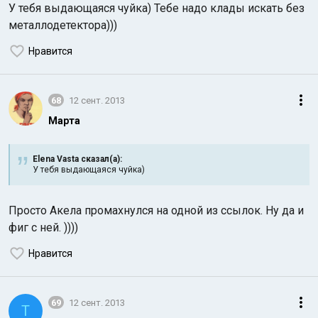
У тебя выдающаяся чуйка) Тебе надо клады искать без
металлодетектора)))
Нравится
68
12 сент. 2013
Марта
Elena Vasta сказал(а):
У тебя выдающаяся чуйка)
Просто Акела промахнулся на одной из ссылок. Ну да и
фиг с ней. ))))
Нравится
69
12 сент. 2013
T