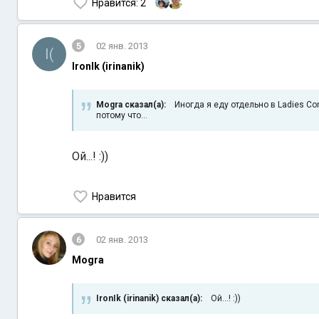
Нравится
: 2
5
02 янв. 2013
I(
IronIk (irinanik)
Mogra сказал(а):
Иногда я еду отдельно в Ladies Com
потому что...
Ой...! :))
Нравится
6
02 янв. 2013
Mogra
IronIk (irinanik) сказал(а):
Ой...! :))