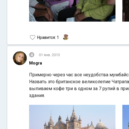
Нравится
: 1
4
01 янв. 2013
Mogra
Примерно через час все неудобства мумбайск
Назвать это британское великолепие Чатрап
выпиваем кофе три в одном за 7 рупий в пр
здания.