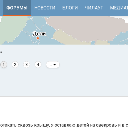
ФОРУМЫ
НОВОСТИ
БЛОГИ
ЧИЛАУТ
МЕДИА
оа
1
2
3
4
...
е
Бенгальский залив
ротекать сквозь крышу, я оставлаю детей на свекровь и 