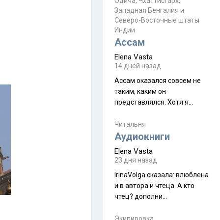
Прочитайте! У моих двух
Одича, Чхаттисгарх,
Пока
Западная Бенгалия и
знакомых вот так увели
Северо-Восточные штаты
аккаунты
Индии
Ассам
Elena Vasta
14 дней назад
Ассам оказался совсем не
таким, каким он
представлялся. Хотя я
увидела его буквально
краешек, но все же схватила
Читальня
ауру штата, как-то он меня
Аудиокниги
принял и я его. Пышная
Elena Vasta
природа, мягкие
23 дня назад
доброжелательные люди,
IrinaVolga сказалa: влюблена
такая как бы переходная
и в автора и чтеца. А кто
ступень между привычной
чтец? дополни
нам Индией и остальными
рекомендацию
СВ штатами, которые я тоже
Экипировка