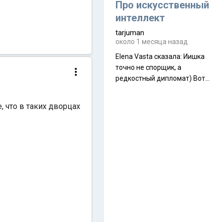
около 845 г. Палатка весит
Про искусственный
менее
интеллект
tarjuman
около 1 месяца назад
Elena Vasta сказалa: Иишка
точно не спорщик, а
редкостный дипломат) Вот,
точно, надо его в МИДы на
помощь в переговорах
 что в таких дворцах
слать))