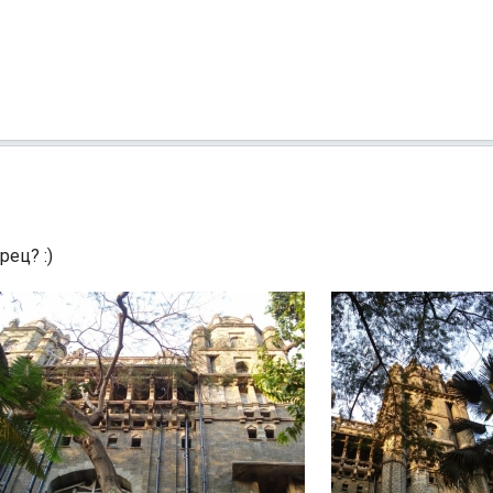
рец? :)