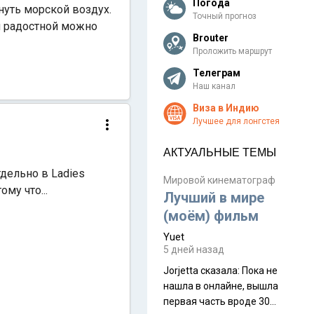
Погода
нуть морской воздух.
Точный прогноз
и радостной можно
Brouter
Проложить маршрут
Телеграм
Наш канал
Виза в Индию
Лучшее для лонгстея
АКТУАЛЬНЫЕ ТЕМЫ
дельно в Ladies
Мировой кинематограф
ому что...
Лучший в мире
(моём) фильм
Yuet
5 дней назад
Jorjetta сказалa: Пока не
нашла в онлайне, вышла
первая часть вроде 30