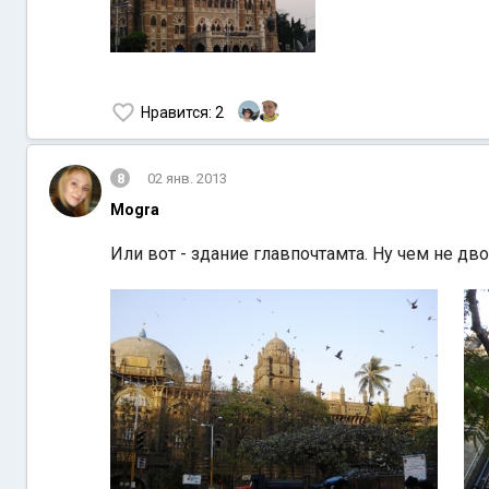
Нравится
: 2
8
02 янв. 2013
Mogra
Или вот - здание главпочтамта. Ну чем не дво