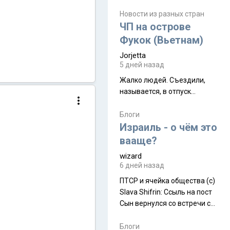
июля. Премьера будет на
Дивали 8 ноября.
Новости из разных стран
ЧП на острове
Фукок (Вьетнам)
Jorjetta
5 дней назад
Жалко людей. Съездили,
называется, в отпуск...
Блоги
Израиль - о чём это
вааще?
wizard
6 дней назад
ПТСР и ячейка общества (с)
Slava Shifrin: Ссыль на пост
Сын вернулся со встречи с
армейскими друзьями (год
уже, как демобилизовались,
Блоги