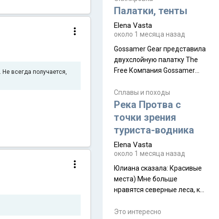
надеюсь увидеть.
Палатки, тенты
Elena Vasta
около 1 месяца назад
Gossamer Gear представила
двухслойную палатку The
Free Компания Gossamer
 Не всегда получается,
Gear представила
туристическую палатку The
Сплавы и походы
Free, которая стала первой
Река Протва с
полностью самонесущей
точки зрения
ультралегкой моделью в
туриста-водника
ассортименте
Elena Vasta
производителя. Новинка
около 1 месяца назад
получила двухслойную
конструкцию с отдельным
Юлиана сказалa: Красивые
внешним тентом и сетчатой
места) Мне больше
внутренней палаткой, а ее
нравятся северные леса, как
масса в базовой
в Новгородчине)) Где флора
комплектации составляет
южной тайги
Это интересно