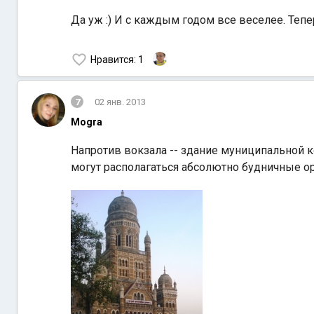
Да уж :) И с каждым годом все веселее. Тепе
Нравится
: 1
7
02 янв. 2013
Mogra
Напротив вокзала -- здание муниципальной к
могут располагаться абсолютно будничные о