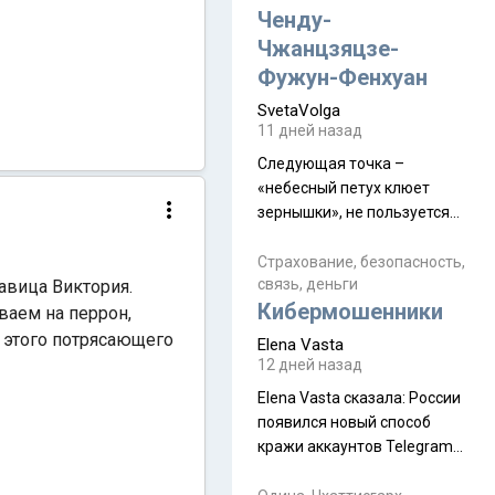
а продолжают встречаться
Ченду-
почти каждую неделю) и с
Чжанцзяцзе-
порога сообщил: "Эйтан
Фужун-Фенхуан
разводится!" Эйтан -
SvetaVolga
мальчик из религиозной
11 дней назад
семьи, из тех, кого называют
"вязаные кипы". С 2022-го
Следующая точка –
«небесный петух клюет
зернышки», не пользуется
спросом и вполне
заслужено, и чтобы попасть
Страхование, безопасность,
связь, деньги
авица Виктория.
на начало тропы показали
Кибермошенники
водителю карту, иначе
ваем на перрон,
автобус не остановится.
 этого потрясающего
Elena Vasta
Пошли туда, потому что я
12 дней назад
начиталась восторженных
Elena Vasta сказалa: России
отзывов. По мне – сплошная
появился новый способ
физуха, долгий спуск, потом
кражи аккаунтов Telegram
подъем по этому же пути.
без пароля и SMS
Вполне можно пропустить.