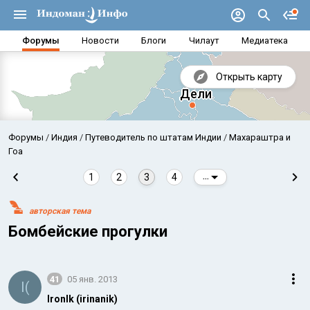
Форумы
Новости
Блоги
Чилаут
Медиатека
Открыть карту
Форумы
Индия
Путеводитель по штатам Индии
Махараштра и
Гоа
1
2
3
4
...
авторская тема
Бомбейские прогулки
41
05 янв. 2013
Аравийское море
Бенг
I(
IronIk (irinanik)