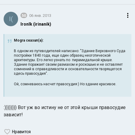
50
06 янв. 2013
I(
IronIk (irinanik)
Mogra сказал(а):
В одном из путеводителей написано: "Здание Верховного Суда
постройки 1840 года, еще один образец неоготической
архитектуры. Его легко узнать по пирамидальной крыше.
Здание поражает своим размахом и роскошью и не оставляет
сомнений в справедливости и основательности творящегося
здесь правосудия".
Ой, сомневаюсь насчет правосудия:) Но здание красивое.
:)))))))) Вот уж во истину не от этой крыши правосудие
зависит!
Нравится