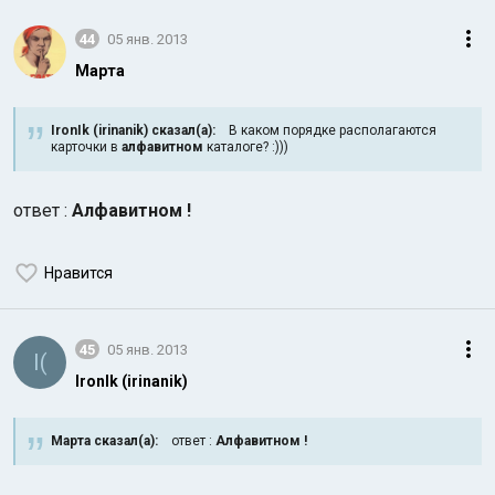
44
05 янв. 2013
Марта
IronIk (irinanik) сказал(а):
В каком порядке располагаются
карточки в
алфавитном
каталоге? :)))
ответ :
Алфавитном !
Нравится
45
05 янв. 2013
I(
IronIk (irinanik)
Марта сказал(а):
ответ :
Алфавитном !