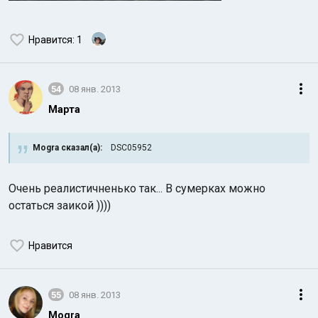
Нравится
: 1
54
08 янв. 2013
Марта
Mogra сказал(а):
DSC05952
Очень реалистичненько так... В сумерках можно
остаться заикой ))))
Нравится
55
08 янв. 2013
Mogra