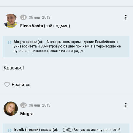
51
06 янв. 2013
Elena Vasta
(сайт-админ)
Mogra сказал(а):
А теперь посмотрим здание Бомбейского
университета и 80-метровую башню при нем. На территорию не
пускают, пришлось фоткать из-за ограды.
Красиво!
Нравится
52
08 янв. 2013
Mogra
IronIk (irinanik) сказал(а):
:)))))))) Вот уж во истину не от этой