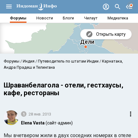
Форумы
Новости
Блоги
Чилаут
Медиатека
Открыть карту
Форумы
Индия
Путеводитель по штатам Индии
Карнатака,
Андра Прадеш и Телингана
Шраванбелагола - отели, гестхаусы,
кафе, рестораны
1
28 янв. 2013
Elena Vasta
(сайт-админ)
Аравийское море
Бенг
Мы вчетвером жили в двух соседних номерах в отеле