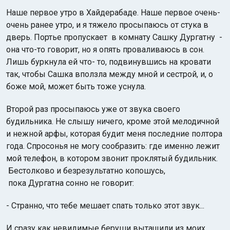
Наше первое утро в Хайдерабаде. Наше первое очень-
очень ранее утро, и я тяжело просыпаюсь от стука в
дверь. Портье пропускает в комнату Сашку Дургатну -
она что-то говорит, но я опять проваливаюсь в сон.
Лишь буркнула ей что- то, подвинувшись на кровати
так, чтобы Сашка вползла между мной и сестрой, и, о
Индийский океан
боже мой, может быть тоже уснула.
Второй раз просыпаюсь уже от звука своего
будильника. Не слышу ничего, кроме этой мелодичной
и нежной арфы, которая будит меня последние полтора
года. Спросонья не могу сообразить: где именно лежит
мой телефон, в котором звонит проклятый будильник.
Бестолково и безрезультатно копошусь,
пока Дургатна сонно не говорит:
- Странно, что тебе мешает спать только этот звук...
И сразу как невидимые беруши вытащили из моих