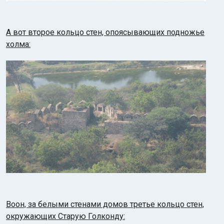
А вот второе кольцо стен, опоясывающих подножье
холма:
Воон, за белыми стенами домов третье кольцо стен,
окружающих Старую Голконду: