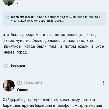
niil
tadzh сказал(а):
а то я в Хайдерабад так и не попала дважды
уже, какой-то заколдованный город....
а я был проездом .. и так не хотелось уезжать ,
такое чувство было далёкое и пронзительно
приятное , когда были там , и потом ехали в бусе
через город ..
Нравится
12
11 фев. 2013
Улиша
Хайдерабад: город - клад! открываю тему.... лежит
барышня, другая барышня в телефон смотрит, первая