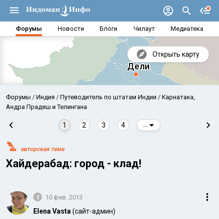
Форумы
Новости
Блоги
Чилаут
Медиатека
Открыть карту
Форумы
Индия
Путеводитель по штатам Индии
Карнатака,
Андра Прадеш и Телингана
1
2
3
4
...
авторская тема
Хайдерабад: город - клад!
1
10 фев. 2013
Аравийское море
Бенг
Elena Vasta
(сайт-админ)