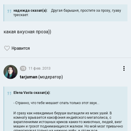
надежда сказал(а):
Другая барышня, простите за прозу, гуаву
трескает.
какая вкусная проза))
Нравится
15
11 фев. 2013
tarjuman
(модератор)
Elena Vasta сказал(а):
- Странно, что тебе мешает спать только этот звук...
И сразу как невидимые беруши вытащили из моих ушей. В
комнату врывается какофония индийского мегаполиса, с
вкраплениями истошных криков каких-то животных, людей, визг
машин и грохот поднимающихся жалюзи. Но мой мозг привычно
отреагировал только на нежную арфу, и отсек все