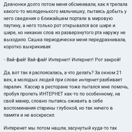
Девчонки долго потом меня обсмеивали, как я трепала
какого-то молоденького мальчишку, пытаясь добыть у
него сведения о ближайшем портале в мировую
паутину, а него только рот открывался все шире и
шире, но никаких слов из разверзнутого рта наружу не
выходило. Сашка периодически меня передразнивала,
коротко выкрикивая:
- Вай-фай! Вай-фай! Интернет! Интернет! Рот закрой!
Да, вот так я распоясалась, а что делать? За окном 21
век, а молодых людей при слове
интернет
разбивает
паралич . Кассир в ресторане тоже пытался мне помочь,
пробуя пропеть ИНТЕРНЕТ как-то по особенному, на
свой манер, словно пытаясь оживить в себе
воспоминания старины глубокой, но так ничего в
памяти и не воскресил.
Интеренет мы потом нашли, засунутый куда-то так