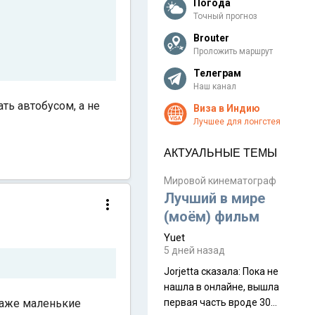
Погода
Точный прогноз
Brouter
Проложить маршрут
Телеграм
Наш канал
ать автобусом, а не
Виза в Индию
Лучшее для лонгстея
АКТУАЛЬНЫЕ ТЕМЫ
Мировой кинематограф
Лучший в мире
(моём) фильм
Yuet
5 дней назад
Jorjetta сказалa: Пока не
нашла в онлайне, вышла
даже маленькие
первая часть вроде 30