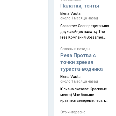
надеюсь увидеть.
Палатки, тенты
Elena Vasta
около 1 месяца назад
Gossamer Gear представила
двухслойную палатку The
Free Компания Gossamer
Gear представила
туристическую палатку The
Сплавы и походы
Free, которая стала первой
Река Протва с
полностью самонесущей
точки зрения
ультралегкой моделью в
туриста-водника
ассортименте
Elena Vasta
производителя. Новинка
около 1 месяца назад
получила двухслойную
конструкцию с отдельным
Юлиана сказалa: Красивые
внешним тентом и сетчатой
места) Мне больше
внутренней палаткой, а ее
нравятся северные леса, как
масса в базовой
в Новгородчине)) Где флора
комплектации составляет
южной тайги
Это интересно