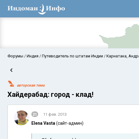
Форумы
Индия
Путеводитель по штатам Индии
Карнатака, Андр
авторская тема
Хайдерабад: город - клад!
21
11 фев. 2013
Аравийское мор
Elena Vasta
(сайт-админ)