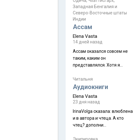
Прочитайте! У моих двух
Одича, Чхаттисгарх,
Пока
Западная Бенгалия и
знакомых вот так увели
Северо-Восточные штаты
аккаунты
Индии
Ассам
Elena Vasta
14 дней назад
Ассам оказался совсем не
таким, каким он
представлялся. Хотя я
увидела его буквально
краешек, но все же схватила
Читальня
ауру штата, как-то он меня
Аудиокниги
принял и я его. Пышная
Elena Vasta
природа, мягкие
23 дня назад
доброжелательные люди,
IrinaVolga сказалa: влюблена
такая как бы переходная
и в автора и чтеца. А кто
ступень между привычной
чтец? дополни
нам Индией и остальными
рекомендацию
СВ штатами, которые я тоже
Экипировка