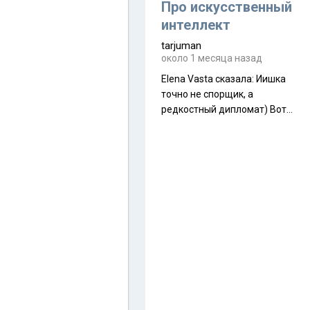
около 845 г. Палатка весит
Про искусственный
менее
интеллект
tarjuman
около 1 месяца назад
Elena Vasta сказалa: Иишка
точно не спорщик, а
редкостный дипломат) Вот,
точно, надо его в МИДы на
помощь в переговорах
слать))