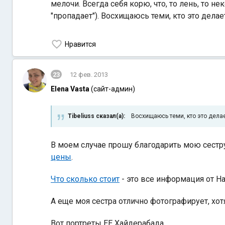
мелочи. Всегда себя корю, что, то лень, то н
"пропадает"). Восхищаюсь теми, кто это делает
Нравится
23
12 фев. 2013
Elena Vasta
(сайт-админ)
Tibeliuss сказал(а):
Восхищаюсь теми, кто это делае
В моем случае прошу благодарить мою сестр
цены
.
Что сколько стоит
- это все информация от На
А еще моя сестра отлично фотографирует, хотя
Вот портреты ЕЕ Хайдерабада.