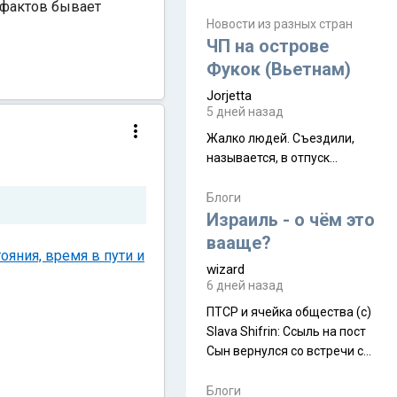
июля. Премьера будет на
о фактов бывает
Дивали 8 ноября.
Новости из разных стран
ЧП на острове
Фукок (Вьетнам)
Jorjetta
5 дней назад
Жалко людей. Съездили,
называется, в отпуск...
Блоги
Израиль - о чём это
вааще?
яния, время в пути и
wizard
6 дней назад
ПТСР и ячейка общества (с)
Slava Shifrin: Ссыль на пост
Сын вернулся со встречи с
армейскими друзьями (год
уже, как демобилизовались,
Блоги