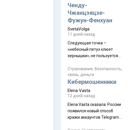
а продолжают встречаться
Ченду-
почти каждую неделю) и с
Чжанцзяцзе-
порога сообщил: "Эйтан
Фужун-Фенхуан
разводится!" Эйтан -
SvetaVolga
мальчик из религиозной
11 дней назад
семьи, из тех, кого называют
"вязаные кипы". С 2022-го
Следующая точка –
«небесный петух клюет
зернышки», не пользуется
спросом и вполне
заслужено, и чтобы попасть
Страхование, безопасность,
связь, деньги
на начало тропы показали
Кибермошенники
водителю карту, иначе
автобус не остановится.
Elena Vasta
Пошли туда, потому что я
12 дней назад
начиталась восторженных
Elena Vasta сказалa: России
отзывов. По мне – сплошная
появился новый способ
физуха, долгий спуск, потом
кражи аккаунтов Telegram
подъем по этому же пути.
без пароля и SMS
Вполне можно пропустить.