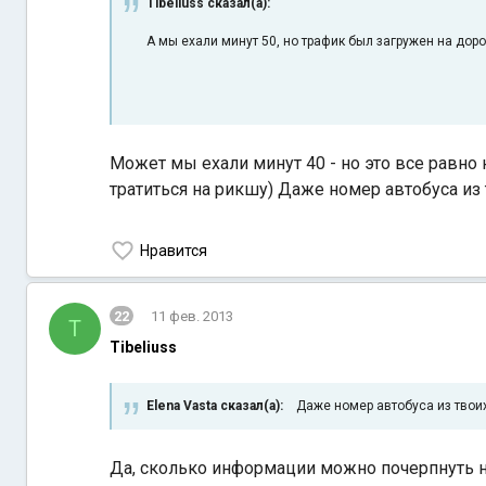
Tibeliuss сказал(а):
А мы ехали минут 50, но трафик был загружен на доро
Может мы ехали минут 40 - но это все равно н
тратиться на рикшу) Даже номер автобуса из
Нравится
22
11 фев. 2013
T
Tibeliuss
Elena Vasta сказал(а):
Даже номер автобуса из твоих
Да, сколько информации можно почерпнуть н