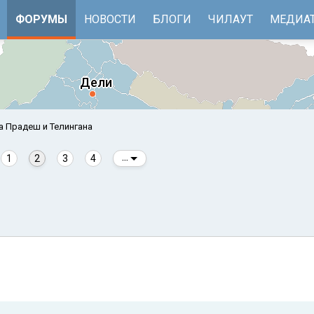
ФОРУМЫ
НОВОСТИ
БЛОГИ
ЧИЛАУТ
МЕДИА
а Прадеш и Телингана
1
2
3
4
...
е
Бенгальский залив