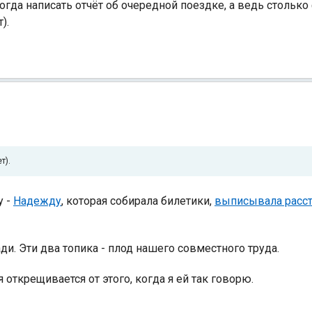
екогда написать отчёт об очередной поездке, а ведь стольк
).
т).
у -
Надежду
, которая собирала билетики,
выписывала рассто
ди. Эти два топика - плод нашего совместного труда.
 открещивается от этого, когда я ей так говорю.