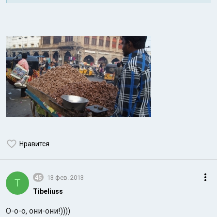
Нравится
45
13 фев. 2013
T
Tibeliuss
О-о-о, они-они!))))