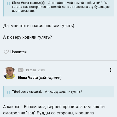
Elena Vasta сказал(а):
Этот район - мой самый любимый! Я бы
хотела там потеряться на целый день и глазеть на эту бурлящую
цветную жизнь.
Да, мне тоже нравилось там гулять)
А к озеру ходили гулять?
Нравится
43
13 фев. 2013
Elena Vasta
(сайт-админ)
Tibeliuss сказал(а):
А к озеру ходили гулять?
А как же! Вспомнила, вернее прочитала там, как ты
смотрел на "зад" Будды со стороны, и решила