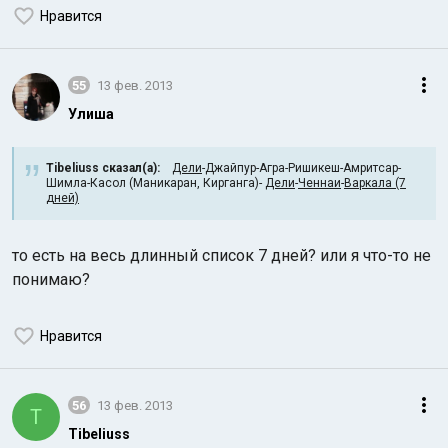
Нравится
55
13 фев. 2013
Улиша
Tibeliuss сказал(а):
Дели
-Джайпур-Агра-Ришикеш-Амритсар-
Шимла-Касол (Маникаран, Кирганга)-
Дели
-
Ченнаи
-
Варкала
(7
дней)
то есть на весь длинный список 7 дней? или я что-то не
понимаю?
Нравится
56
13 фев. 2013
T
Tibeliuss