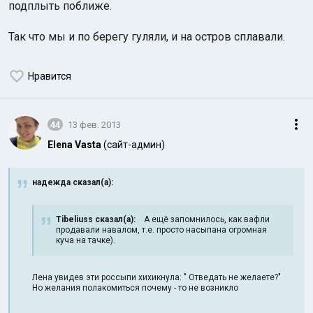
подплыть поближе.
Так что мы и по берегу гуляли, и на остров сплавали.
Нравится
44
13 фев. 2013
Elena Vasta
(сайт-админ)
надежда сказал(а):
Tibeliuss сказал(а):
А ещё запомнилось, как вафли
продавали навалом, т.е. просто насыпана огромная
куча на тачке).
Лена увидев эти россыпи хихикнула: " Отведать не желаете?"
Но желания полакомиться почему - то не возникло