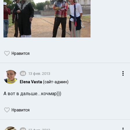
Нравится
48
13 фев. 2013
Elena Vasta
(сайт-админ)
А вот в дальше....кочмар)))
Нравится