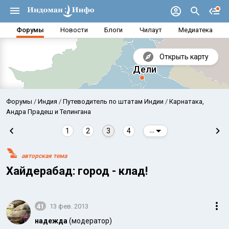
Форумы
Новости
Блоги
Чилаут
Медиатека
Открыть карту
Форумы
Индия
Путеводитель по штатам Индии
Карнатака,
Андра Прадеш и Телингана
1
2
3
4
...
авторская тема
Хайдерабад: город - клад!
41
13 фев. 2013
Аравийское море
Бенг
надежда
(модератор)