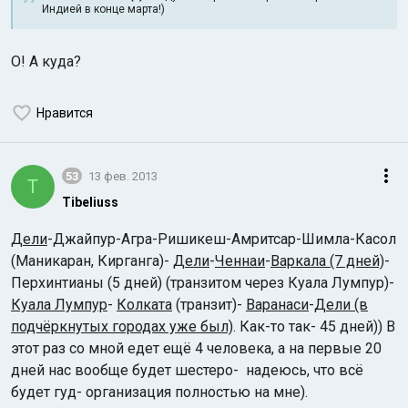
Индией в конце марта!)
О! А куда?
Нравится
53
13 фев. 2013
T
Tibeliuss
Дели
-Джайпур-Агра-Ришикеш-Амритсар-Шимла-Касол
(Маникаран, Кирганга)-
Дели
-
Ченнаи
-
Варкала
(7 дней)
-
Перхинтианы (5 дней) (транзитом через Куала Лумпур)-
Куала Лумпур
-
Колката
(транзит)-
Варанаси
-
Дели
(в
подчёркнутых городах уже был)
. Как-то так- 45 дней)) В
этот раз со мной едет ещё 4 человека, а на первые 20
дней нас вообще будет шестеро- надеюсь, что всё
будет гуд- организация полностью на мне).