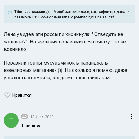
Tibeliuss сказал(а):
А ещё запомнилось, как вафли продавали
навалом, т.е. просто насыпана огромная куча на тачке).
Лена увидев эти россыпи хихикнула: " Отведать не
желаете?" Но желания полакомиться почему - то не
возникло
Индийский океан
Поразили толпы мусульманок в парандже в
ювелирных магазинах.))) На сколько я помню, даже
усталость отступила, когда мы оказались там.
Нравится
42
13 фев. 2013
T
Tibeliuss