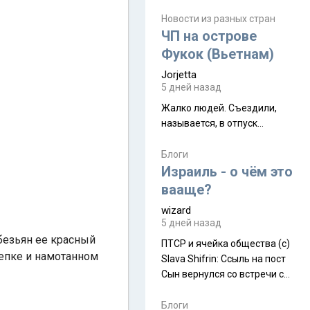
июля. Премьера будет на
Дивали 8 ноября.
Новости из разных стран
ЧП на острове
Фукок (Вьетнам)
Jorjetta
5 дней назад
Жалко людей. Съездили,
называется, в отпуск...
Блоги
Израиль - о чём это
вааще?
wizard
5 дней назад
обезьян ее красный
ПТСР и ячейка общества (с)
кепке и намотанном
Slava Shifrin: Ссыль на пост
Сын вернулся со встречи с
армейскими друзьями (год
уже, как демобилизовались,
Блоги