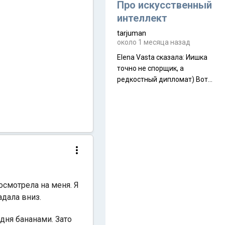
около 845 г. Палатка весит
Про искусственный
менее
интеллект
tarjuman
около 1 месяца назад
Elena Vasta сказалa: Иишка
точно не спорщик, а
редкостный дипломат) Вот,
точно, надо его в МИДы на
помощь в переговорах
слать))
смотрела на меня. Я
адала вниз.
дня бананами. Зато