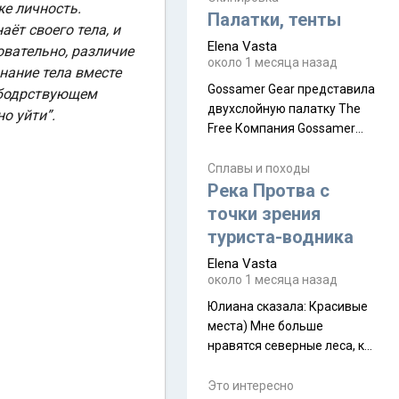
надеюсь увидеть.
же личность.
Палатки, тенты
ёт своего тела, и
Elena Vasta
довательно, различие
около 1 месяца назад
знание тела вместе
Gossamer Gear представила
в бодрствующем
двухслойную палатку The
о уйти”.
Free Компания Gossamer
Gear представила
туристическую палатку The
Сплавы и походы
Free, которая стала первой
Река Протва с
полностью самонесущей
точки зрения
ультралегкой моделью в
туриста-водника
ассортименте
Elena Vasta
производителя. Новинка
около 1 месяца назад
получила двухслойную
конструкцию с отдельным
Юлиана сказалa: Красивые
внешним тентом и сетчатой
места) Мне больше
внутренней палаткой, а ее
нравятся северные леса, как
масса в базовой
в Новгородчине)) Где флора
комплектации составляет
южной тайги
Это интересно