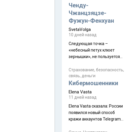
а продолжают встречаться
Ченду-
почти каждую неделю) и с
Чжанцзяцзе-
порога сообщил: "Эйтан
Фужун-Фенхуан
разводится!" Эйтан -
SvetaVolga
мальчик из религиозной
10 дней назад
семьи, из тех, кого называют
"вязаные кипы". С 2022-го
Следующая точка –
«небесный петух клюет
зернышки», не пользуется
спросом и вполне
заслужено, и чтобы попасть
Страхование, безопасность,
связь, деньги
на начало тропы показали
Кибермошенники
водителю карту, иначе
автобус не остановится.
Elena Vasta
Пошли туда, потому что я
11 дней назад
начиталась восторженных
Elena Vasta сказалa: России
отзывов. По мне – сплошная
появился новый способ
физуха, долгий спуск, потом
кражи аккаунтов Telegram
подъем по этому же пути.
без пароля и SMS
Вполне можно пропустить.