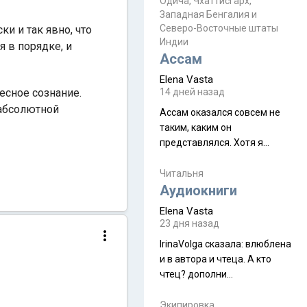
Прочитайте! У моих двух
Одича, Чхаттисгарх,
Пока
Западная Бенгалия и
знакомых вот так увели
Северо-Восточные штаты
ки и так явно, что
аккаунты
Индии
я в порядке, и
Ассам
Elena Vasta
есное сознание.
14 дней назад
 абсолютной
Ассам оказался совсем не
таким, каким он
представлялся. Хотя я
увидела его буквально
краешек, но все же схватила
Читальня
ауру штата, как-то он меня
Аудиокниги
принял и я его. Пышная
Elena Vasta
природа, мягкие
23 дня назад
доброжелательные люди,
IrinaVolga сказалa: влюблена
такая как бы переходная
и в автора и чтеца. А кто
ступень между привычной
чтец? дополни
нам Индией и остальными
рекомендацию
СВ штатами, которые я тоже
Экипировка