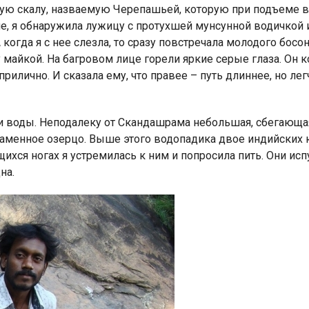
мную скалу, назваемую Черепашьей, которую при подъеме в
але, я обнаружила лужицу с протухшей мунсунной водичкой 
огда я с нее слезла, то сразу повстречала молодого босо
майкой. На багровом лице горели яркие серые глаза. Он 
прилично. И сказала ему, что правее – путь длиннее, но лег
Индийский океан
ки воды. Неподалеку от Скандашрама небольшая, сбегающа
аменное озерцо. Выше этого водопадика двое индийских
ихся ногах я устремилась к ним и попросила пить. Они ис
на.