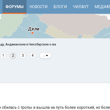
ФОРУМЫ
НОВОСТИ
БЛОГИ
ЧИЛАУТ
МЕДИА
ду, Андаманские и Никобарские о-ва
1
2
3
4
...
е
Бенгальский залив
то сбилась с тропы и вышла на путь более короткий, но бол