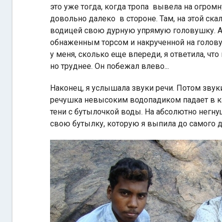
это уже тогда, когда тропа вывела на огро
довольно далеко в стороне. Там, на этой ск
водицей свою дурную упрямую головушку. А к
обнаженным торсом и накрученной на голову 
у меня, сколько еще впереди, я ответила, что 
но труднее. Он побежал влево...
Наконец, я услышала звуки речи. Потом зву
речушка невысоким водопадиком падает в к
тени с бутылочкой воды. На абсолютно негнущ
свою бутылку, которую я выпила до самого д