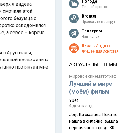
Погода
верх я видела
Точный прогноз
и смочила этой
Brouter
ногого безумца с
Проложить маршрут
коротко осведомился
Телеграм
че, а левее – короче,
Наш канал
Виза в Индию
Лучшее для лонгстея
я с Аруначалы,
 юношей возлежали в
АКТУАЛЬНЫЕ ТЕМЫ
пуганно протянули мне
Мировой кинематограф
Лучший в мире
(моём) фильм
Yuet
4 дня назад
Jorjetta сказалa: Пока не
нашла в онлайне, вышла
первая часть вроде 30