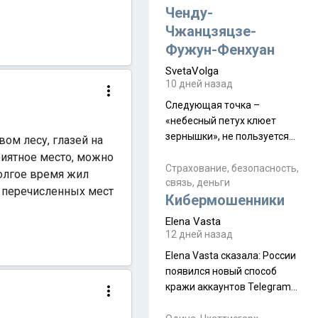
а продолжают встречаться
Ченду-
почти каждую неделю) и с
Чжанцзяцзе-
порога сообщил: "Эйтан
Фужун-Фенхуан
разводится!" Эйтан -
SvetaVolga
мальчик из религиозной
10 дней назад
семьи, из тех, кого называют
"вязаные кипы". С 2022-го
Следующая точка –
«небесный петух клюет
зернышки», не пользуется
вом лесу, глазей на
спросом и вполне
риятное место, можно
заслужено, и чтобы попасть
Страхование, безопасность,
олгое время жил
связь, деньги
на начало тропы показали
з перечисленных мест
Кибермошенники
водителю карту, иначе
автобус не остановится.
Elena Vasta
Пошли туда, потому что я
12 дней назад
начиталась восторженных
Elena Vasta сказалa: России
отзывов. По мне – сплошная
появился новый способ
физуха, долгий спуск, потом
кражи аккаунтов Telegram
подъем по этому же пути.
без пароля и SMS
Вполне можно пропустить.