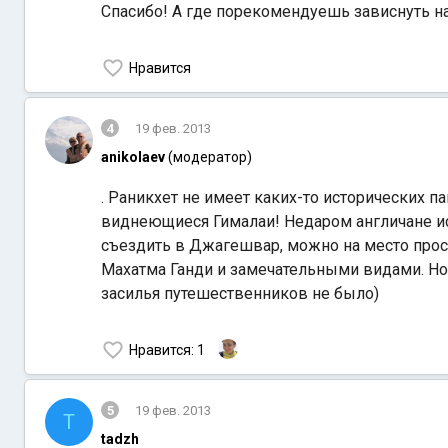
Спасибо! А где порекомендуешь зависнуть н
Нравится
4
19 фев. 2013
anikolaev
(модератор)
. Раникхет не имеет каких-то исторических п
виднеющиеся Гималаи! Недаром англичане исп
съездить в Джагешвар, можно на место прос
Махатма Ганди и замечательными видами. Но 
засилья путешественников не было)
Нравится
: 1
5
19 фев. 2013
T
tadzh