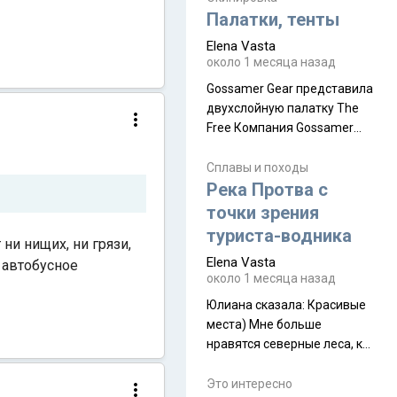
надеюсь увидеть.
Палатки, тенты
Elena Vasta
около 1 месяца назад
Gossamer Gear представила
двухслойную палатку The
Free Компания Gossamer
Gear представила
туристическую палатку The
Сплавы и походы
Free, которая стала первой
Река Протва с
полностью самонесущей
точки зрения
ультралегкой моделью в
туриста-водника
ни нищих, ни грязи,
ассортименте
Elena Vasta
 автобусное
производителя. Новинка
около 1 месяца назад
получила двухслойную
конструкцию с отдельным
Юлиана сказалa: Красивые
внешним тентом и сетчатой
места) Мне больше
внутренней палаткой, а ее
нравятся северные леса, как
масса в базовой
в Новгородчине)) Где флора
комплектации составляет
южной тайги
Это интересно