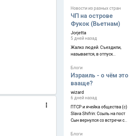
июля. Премьера будет на
Дивали 8 ноября.
Новости из разных стран
ЧП на острове
Фукок (Вьетнам)
Jorjetta
5 дней назад
Жалко людей. Съездили,
называется, в отпуск...
Блоги
Израиль - о чём это
вааще?
wizard
6 дней назад
ПТСР и ячейка общества (с)
Slava Shifrin: Ссыль на пост
Сын вернулся со встречи с
армейскими друзьями (год
уже, как демобилизовались,
Блоги