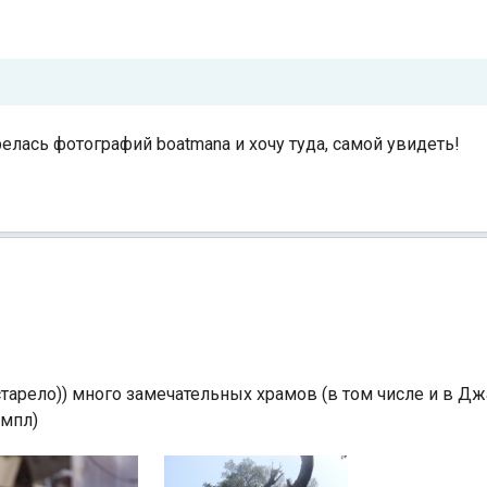
релась фотографий boatmanа и хочу туда, самой увидеть!
устарело)) много замечательных храмов (в том числе и в Дж
емпл)