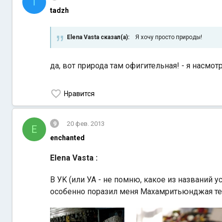
T
tadzh
Elena Vasta сказал(а):
Я хочу просто природы!
да, вот природа там офигительная! - я насмот
Нравится
9
20 фев. 2013
E
enchanted
Elena Vasta :
В УK (или УА - не помню, какое из названий 
особенно поразил меня Махамритьюнджая т