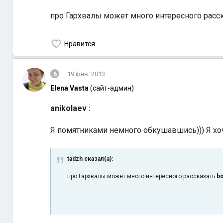
про Гархвалы может много интересного расс
Нравится
6
19 фев. 2013
Elena Vasta
(сайт-админ)
anikolaev :
Я помятниками немного обкушавшись))) Я хо
tadzh сказал(а):
про Гархвалы может много интересного рассказать
b