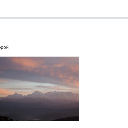
Индийский океан
орой