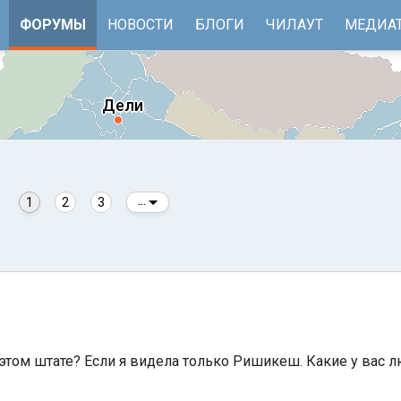
ФОРУМЫ
НОВОСТИ
БЛОГИ
ЧИЛАУТ
МЕДИА
1
2
3
...
е
Бенгальский залив
 этом штате? Если я видела только Ришикеш. Какие у вас