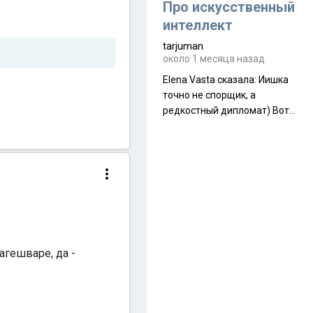
около 845 г. Палатка весит
Про искусственный
менее
интеллект
tarjuman
около 1 месяца назад
Elena Vasta сказалa: Иишка
точно не спорщик, а
редкостный дипломат) Вот,
точно, надо его в МИДы на
помощь в переговорах
слать))
агешваре, да -