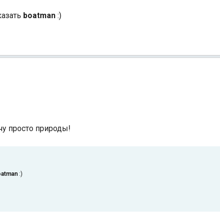
казать
boatman
:)
чу просто природы!
oatman
:)