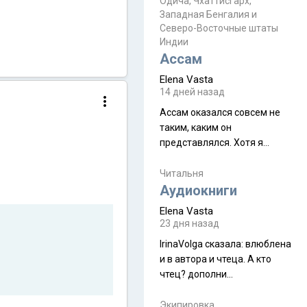
Прочитайте! У моих двух
Одича, Чхаттисгарх,
Пока
Западная Бенгалия и
знакомых вот так увели
Северо-Восточные штаты
аккаунты
Индии
Ассам
Elena Vasta
14 дней назад
Ассам оказался совсем не
таким, каким он
представлялся. Хотя я
увидела его буквально
краешек, но все же схватила
Читальня
ауру штата, как-то он меня
Аудиокниги
принял и я его. Пышная
Elena Vasta
природа, мягкие
23 дня назад
доброжелательные люди,
IrinaVolga сказалa: влюблена
такая как бы переходная
и в автора и чтеца. А кто
ступень между привычной
чтец? дополни
нам Индией и остальными
рекомендацию
СВ штатами, которые я тоже
Экипировка