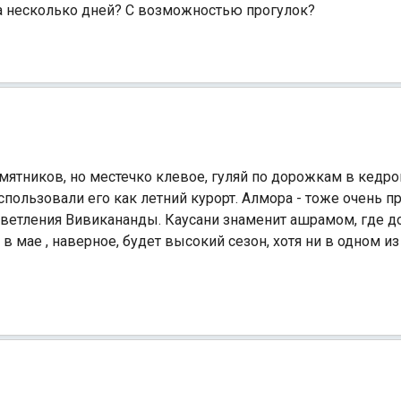
а несколько дней? С возможностью прогулок?
амятников, но местечко клевое, гуляй по дорожкам в кедро
ользовали его как летний курорт. Алмора - тоже очень п
ветления Вивикананды. Каусани знаменит ашрамом, где д
в мае , наверное, будет высокий сезон, хотя ни в одном и