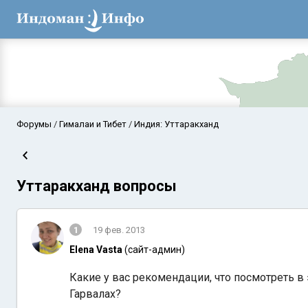
Форумы
Гималаи и Тибет
Индия: Уттаракханд
Уттаракханд вопросы
1
19 фев. 2013
Elena Vasta
(сайт-админ)
Аравийское мор
Какие у вас рекомендации, что посмотреть в
Гарвалах?