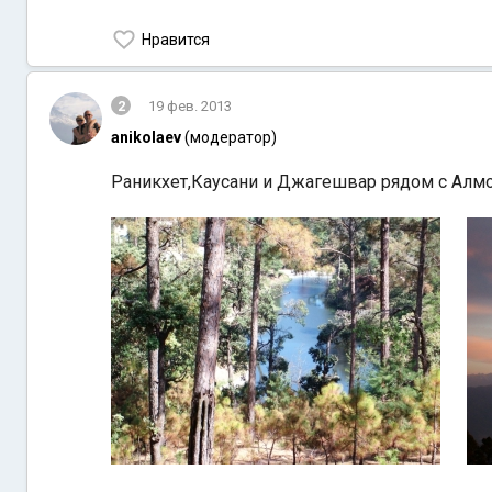
Нравится
2
19 фев. 2013
anikolaev
(модератор)
Раникхет,Каусани и Джагешвар рядом с Алм