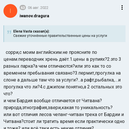
63
06 авг. 2022
I
iwanov.dragura
Elena Vasta сказал(а):
Свежие уточнённые правительственные цены на услуги
сорри,с моим английским.не проясните по
ценам.переводчик хрень даёт.1.цены в рупиях?2.это 3
разных парка?а чем отличаются?или это как то со
временем пребывания связано?3.пермит,прогулка на
слоне а дальше там что за услуги?...а рафт,рыбалка,....и
прогулка что ли?4.с джипом понятно,а 2 остальных это
что?
и чем Бардия вообще отличается от Читвана?
природа,этнография,звери,какая то уникальность?
или вот отличия лесов чепанг-читван трека от Бардии и
Читвана?стоит ли тратить время если практически одно
и тоже? или всё таки есть некие отличия?