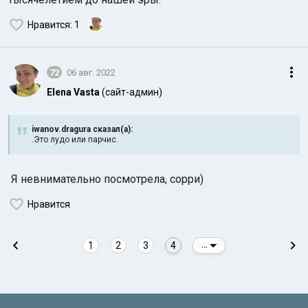
Нравится
: 1
72
06 авг. 2022
Elena Vasta
(сайт-админ)
iwanov.dragura сказал(а):
.Это лудо или парчис.
Я невнимательно посмотрела, сорри)
Нравится
1
2
3
4
...