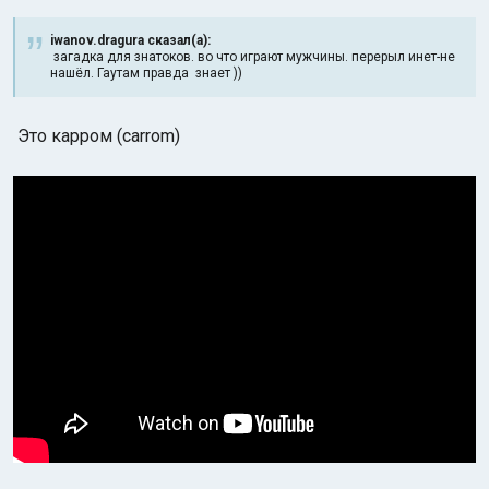
iwanov.dragura сказал(а):
загадка для знатоков. во что играют мужчины. перерыл инет-не
нашёл. Гаутам правда знает ))
Это карром (carrom)