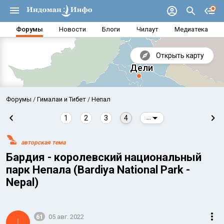
Форумы
Новости
Блоги
Чилаут
Медиатека
Открыть карту
Форумы
Гималаи и Тибет
Непал
1
2
3
4
...
авторская тема
Бардия - кoролевский национальный
парк Непала (Bardiya National Park -
Nepal)
Аравийское море
Бенг
61
05 авг. 2022
I