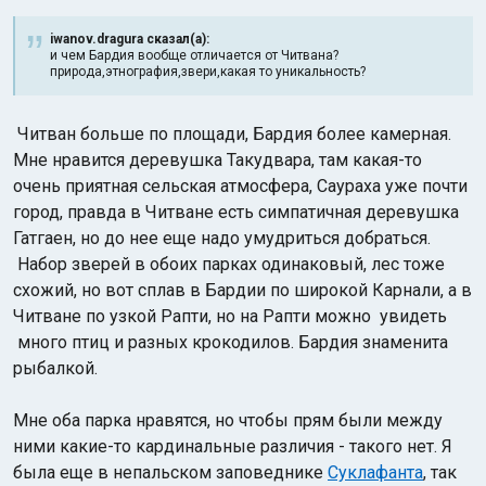
iwanov.dragura сказал(а):
и чем Бардия вообще отличается от Читвана?
природа,этнография,звери,какая то уникальность?
Читван больше по площади, Бардия более камерная.
Мне нравится деревушка Такудвара, там какая-то
очень приятная сельская атмосфера, Саураха уже почти
город, правда в Читване есть симпатичная деревушка
Гатгаен, но до нее еще надо умудриться добраться.
Набор
зверей в обоих парках одинаковый, лес тоже
схожий, но вот сплав в Бардии по широкой Карнали, а в
Читване по узкой Рапти, но на Рапти можно увидеть
много птиц и разных крокодилов. Бардия знаменита
рыбалкой.
Мне оба парка
нравятся, но чтобы прям были между
ними какие-то кардинальные различия - такого нет. Я
была еще в непальском заповеднике
Суклафанта
, так