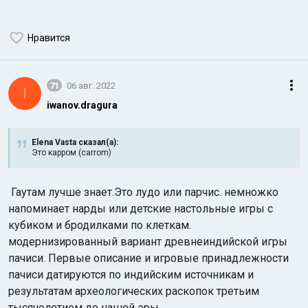
Нравится
71
06 авг. 2022
I
iwanov.dragura
Elena Vasta сказал(а):
Это карром (carrom)
Гаутам лучше знает.Это лудо или парчис. немножко
напоминает нарды или детские настольные игры с
кубиком и бродилками по клеткам.
модернизированный вариант древнеиндийской игры
пачиси. Первые описание и игровые принадлежности
пачиси датируются по индийским источникам и
результатам археологических раскопок третьим
тысячелетием до нашей эры.