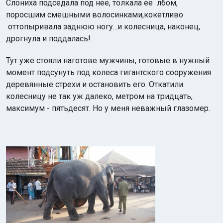
Слониха подседала под нее, толкала ее лбом,
поросшим смешными волосинками,кокетливо
оттопыривала заднюю ногу...и колесница, наконец,
дрогнула и поддалась!
Тут уже стояли наготове мужчины, готовые в нужный
момент подсунуть под колеса гигантского сооружения
деревянные стрехи и остановить его. Откатили
колесницу не так уж далеко, метром на тридцать,
максимум - пятьдесят. Но у меня неважный глазомер.