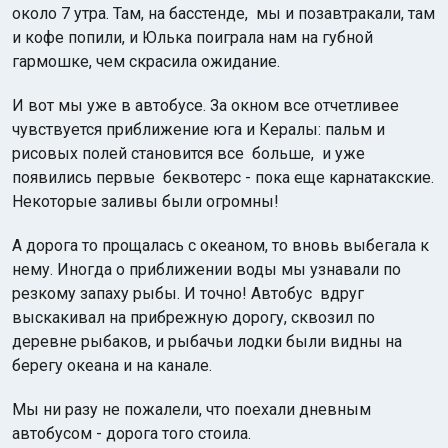
около 7 утра. Там, на басстенде, мы и позавтракали, там
и кофе попили, и Юлька поиграла нам на губной
гармошке, чем скрасила ожидание.
И вот мы уже в автобусе. За окном все отчетливее
чувствуется приближение юга и Кералы: пальм и
рисовых полей становится все больше, и уже
появились первые беквотерс - пока еще карнатакские.
Некоторые заливы были огромны!
А дорога то прощалась с океаном, то вновь выбегала к
нему. Иногда о приближении воды мы узнавали по
резкому запаху рыбы. И точно! Автобус вдруг
выскакивал на прибрежную дорогу, сквозил по
деревне рыбаков, и рыбачьи лодки были видны на
берегу океана и на канале.
Мы ни разу не пожалели, что поехали дневным
автобусом - дорога того стоила.