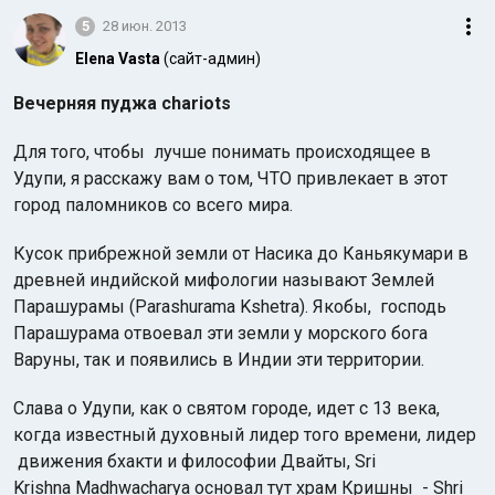
5
28 июн. 2013
Elena Vasta
(сайт-админ)
Вечерняя пуджа сhariots
Для того, чтобы лучше понимать происходящее в
Удупи, я расскажу вам о том, ЧТО привлекает в этот
город паломников со всего мира.
Кусок прибрежной земли от Насика до Каньякумари в
древней индийской мифологии называют Землей
Парашурамы (Parashurama Kshetra). Якобы, господь
Парашурама отвоевал эти земли у морского бога
Варуны, так и появились в Индии эти территории.
Слава о Удупи, как о святом городе, идет с 13 века,
когда известный духовный лидер того времени, лидер
движения бхакти и философии Двайты, Sri
Krishna Madhwacharya основал тут храм Кришны - Shri