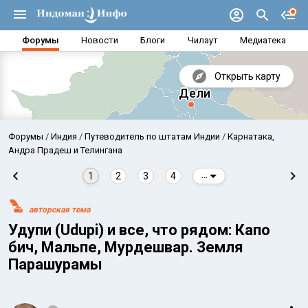
Форумы
Новости
Блоги
Чилаут
Медиатека
Открыть карту
Форумы
Индия
Путеводитель по штатам Индии
Карнатака,
Андра Прадеш и Телингана
1
2
3
4
...
авторская тема
Удупи (Udupi) и все, что рядом: Капо
бич, Мальпе, Мурдешвар. Земля
Парашурамы
Аравийское море
Бенг