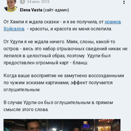
1
24 июн. 2013
Elena Vasta
(сайт-админ)
От Хампи я ждала сказки - и я ее получила, от
храмов
Хойсалов
- красоты, и красота их меня ослепила.
От Удупи я не ждала ничего. Маяк, слоны, какой-то
остров - весь это набор отрывочных сведений никак не
Индийский океан
лепился в целостный образ, поэтому Удупи был
предоставлен огромный карт - бланш.
К
огда ваше восприятие не замутнено воссозданными
по чужим эскизам картинами, эффект получается
оглушительным.
В случае Удупи он был оглушительным в прямом
смысле этого слова.