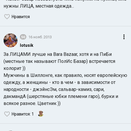
нужны ЛИЦА, местная одежда...
Нравится
50
16 нояб. 2013
lotusik
За ЛИЦАМИ лучше на Bara Bazaar, хотя и на ПиБи
(местные так называют ПолИс Базар) встречается
колорит ))
Мужчины в Шиллонге, как правило, носят европейскую
одежду, а женщины - кто в чем - в зависимости от
народности - джэйнсЭм, сальвар-камиз, сари,
дакмандА (шерстяные юбки племени гаро), бурки и
всякое разное. Цветник ))
Нравится
: 1