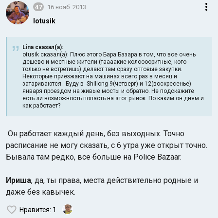
47
16 нояб. 2013
lotusik
Lina сказал(а):
otusik сказал(а): Плюс этого Бара Базара в том, что все очень
дешево и местные жители (таааакие колооооритные, кого
только не встретишь) делают там сразу оптовые закупки.
Некоторые приезжают на машинах всего раз в месяц и
затариваются. Буду в Shillong 9(четверг) и 12(воскресенье)
января проездом на живые мосты и обратно. Не подскажите
есть ли возможность попасть на этот рынок. По каким он дням и
как работает?
Он работает каждый день, без выходных. Точно
расписание не могу сказать, с 6 утра уже открыт точно.
Бывала там редко, все больше на Police Bazaar.
Ириша
, да, ты права, места действительно родные и
даже без кавычек.
Нравится
: 1