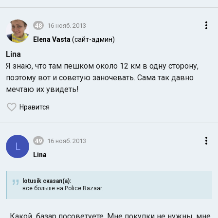
48
16 нояб. 2013
Elena Vasta
(сайт-админ)
Lina
Я знаю, что там пешком около 12 км в одну сторону,
поэтому вот и советую заночевать. Сама так давно
мечтаю их увидеть!
Нравится
49
16 нояб. 2013
L
Lina
lotusik сказал(а):
все больше на Police Bazaar.
Какой базар посоветуете. Мне покупки не нужны, мне