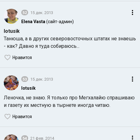
52
15 дек. 2013
Elena Vasta
(сайт-админ)
lotusik
Танюша, а в других северовосточных штатах не знаешь
- как? Давно я туда собираюсь...
Нравится
53
15 дек. 2013
lotusik
Леночка, не знаю. Я только про Мегхалайю спрашиваю
и газету их местную в тырнете иногда читаю.
Нравится
54
21 фев. 2014