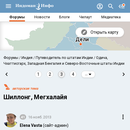
Форумы
Новости
Блоги
Чилаут
Медиатека
Открыть карту
Форумы
Индия
Путеводитель по штатам Индии
Одича,
Чхаттисгарх, Западная Бенгалия и Северо-Восточные штаты Индии
1
2
3
4
...
авторская тема
Шиллонг, Мегхалайя
41
16 нояб. 2013
Аравийское море
Бенг
Elena Vasta
(сайт-админ)