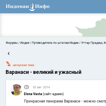
Форумы
Индия
Путеводитель по штатам Индии
Уттар Прадеш, М
авторская тема
Варанаси - великий и ужасный
81
02 авг. 2014
Аравийское мор
Elena Vasta
(сайт-админ)
Прекрасная панорама Варанаси - можно смотр