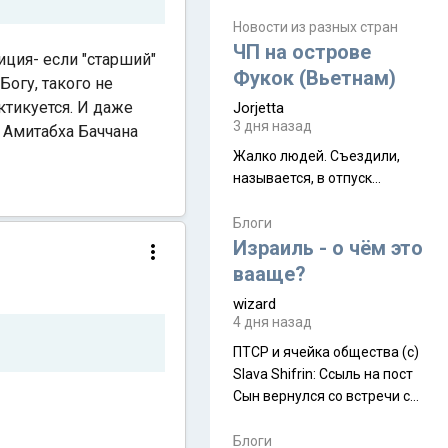
июля. Премьера будет на
Дивали 8 ноября.
Новости из разных стран
ЧП на острове
иция- если "старший"
Фукок (Вьетнам)
Богу, такого не
ктикуется. И даже
Jorjetta
3 дня назад
 Амитабха Баччана
Жалко людей. Съездили,
называется, в отпуск...
Блоги
Израиль - о чём это
вааще?
wizard
4 дня назад
ПТСР и ячейка общества (с)
Slava Shifrin: Ссыль на пост
Сын вернулся со встречи с
армейскими друзьями (год
уже, как демобилизовались,
Блоги