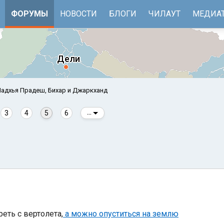
ФОРУМЫ
НОВОСТИ
БЛОГИ
ЧИЛАУТ
МЕДИА
адхья Прадеш, Бихар и Джаркханд
3
4
5
6
...
е
Бенгальский залив
еть с вертолета,
а можно опуститься на землю