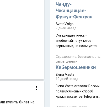
а продолжают встречаться
Ченду-
почти каждую неделю) и с
Чжанцзяцзе-
порога сообщил: "Эйтан
Фужун-Фенхуан
разводится!" Эйтан -
SvetaVolga
мальчик из религиозной
9 дней назад
семьи, из тех, кого называют
"вязаные кипы". С 2022-го
Следующая точка –
«небесный петух клюет
зернышки», не пользуется
спросом и вполне
заслужено, и чтобы попасть
Страхование, безопасность,
связь, деньги
на начало тропы показали
Кибермошенники
водителю карту, иначе
автобус не остановится.
Elena Vasta
Пошли туда, потому что я
10 дней назад
начиталась восторженных
Elena Vasta сказалa: России
отзывов. По мне – сплошная
появился новый способ
физуха, долгий спуск, потом
кражи аккаунтов Telegram
подъем по этому же пути.
ли купить билет на
без пароля и SMS
Вполне можно пропустить.