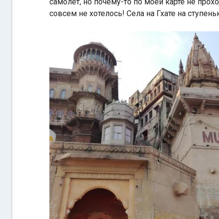
самолет, но почему-то по моей карте не проход
совсем не хотелось! Села на Гхате на ступен