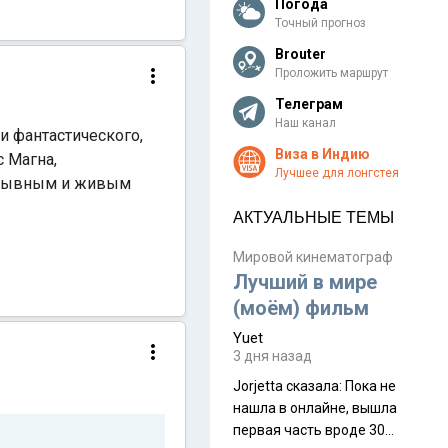
Погода
Точный прогноз
Brouter
Проложить маршрут
Телеграм
Наш канал
и фантастического,
Виза в Индию
 Магна,
Лучшее для лонгстея
рерывным и живым
АКТУАЛЬНЫЕ ТЕМЫ
Мировой кинематограф
Лучший в мире
(моём) фильм
Yuet
3 дня назад
Jorjetta сказалa: Пока не
нашла в онлайне, вышла
первая часть вроде 30