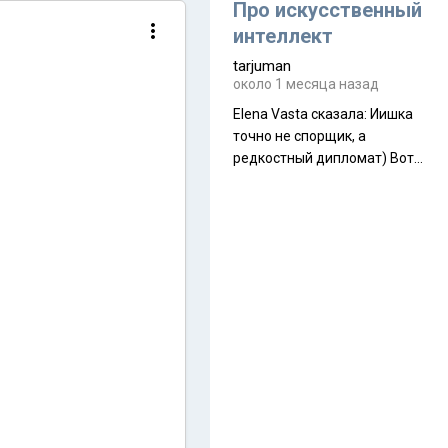
около 845 г. Палатка весит
Про искусственный
менее
интеллект
tarjuman
около 1 месяца назад
Elena Vasta сказалa: Иишка
точно не спорщик, а
редкостный дипломат) Вот,
точно, надо его в МИДы на
помощь в переговорах
слать))