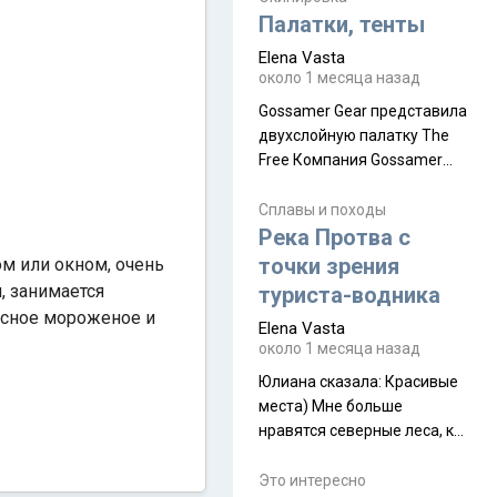
надеюсь увидеть.
Палатки, тенты
Elena Vasta
около 1 месяца назад
Gossamer Gear представила
двухслойную палатку The
Free Компания Gossamer
Gear представила
туристическую палатку The
Сплавы и походы
Free, которая стала первой
Река Протва с
полностью самонесущей
точки зрения
ом или окном, очень
ультралегкой моделью в
, занимается
туриста-водника
ассортименте
кусное мороженое и
Elena Vasta
производителя. Новинка
около 1 месяца назад
получила двухслойную
конструкцию с отдельным
Юлиана сказалa: Красивые
внешним тентом и сетчатой
места) Мне больше
внутренней палаткой, а ее
нравятся северные леса, как
масса в базовой
в Новгородчине)) Где флора
комплектации составляет
южной тайги
Это интересно