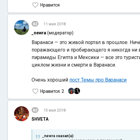
Нравится
82
11 мая 2018
_newra
(модератор)
Варанаси — это живой портал в прошлое. Нич
поражающего и пробирающего я никогда ни в
пирамиды Египта и Мексики — все это тури
циклом жизни и смерти в Варанаси.
Очень хороший
пост Темы про Варанаси
Нравится
: 2
83
13 мая 2018
SHVETA
_newra сказал(а):