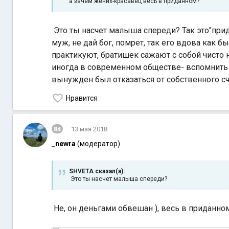
а зачем жених-красавец весь в приданном?
Это ты насчет малыша спереди? Так это"прида
муж, не дай бог, помрет, так его вдова как б
практикуют, братишек сажают с собой чисто н
иногда в современном обществе- вспомнить 
вынужден был отказаться от собственного сча
Нравится
84
13 мая 2018
_newra
(модератор)
SHVETA сказал(а):
Это ты насчет малыша спереди?
Не, он деньгами обвешан ), весь в приданном