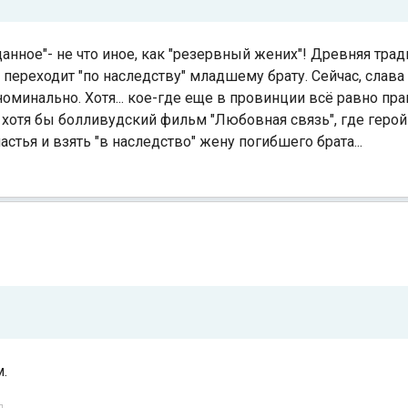
нное"- не что иное, как "резервный жених"! Древняя трад
ы переходит "по наследству" младшему брату. Сейчас, слава 
оминально. Хотя... кое-где еще в провинции всё равно пра
хотя бы болливудский фильм "Любовная связь", где герой
стья и взять "в наследство" жену погибшего брата...
.