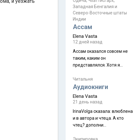
Прочитайте! У моих двух
Одича, Чхаттисгарх,
дома, и уезжать
Пока
Западная Бенгалия и
знакомых вот так увели
Северо-Восточные штаты
аккаунты
Индии
Ассам
Elena Vasta
12 дней назад
Ассам оказался совсем не
таким, каким он
представлялся. Хотя я
увидела его буквально
краешек, но все же схватила
Читальня
ауру штата, как-то он меня
Аудиокниги
принял и я его. Пышная
Elena Vasta
природа, мягкие
21 день назад
доброжелательные люди,
IrinaVolga сказалa: влюблена
такая как бы переходная
и в автора и чтеца. А кто
ступень между привычной
чтец? дополни
нам Индией и остальными
рекомендацию
СВ штатами, которые я тоже
Экипировка