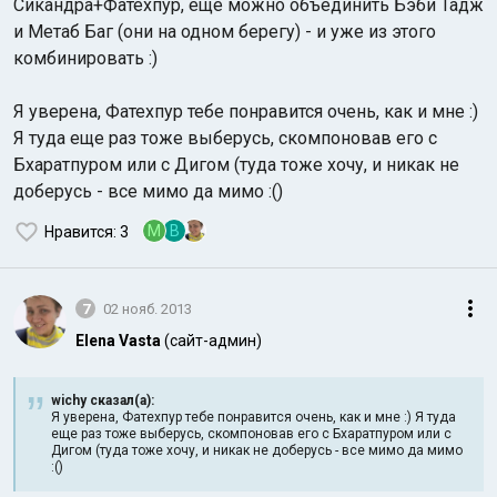
Сикандра+Фатехпур, еще можно объединить Бэби Тадж
и Метаб Баг (они на одном берегу) - и уже из этого
комбинировать :)
Я уверена, Фатехпур тебе понравится очень, как и мне :)
Я туда еще раз тоже выберусь, скомпоновав его с
Бхаратпуром или с Дигом (туда тоже хочу, и никак не
доберусь - все мимо да мимо :()
M
В
Нравится
: 3
7
02 нояб. 2013
Elena Vasta
(сайт-админ)
wichy сказал(а):
Я уверена, Фатехпур тебе понравится очень, как и мне :) Я туда
еще раз тоже выберусь, скомпоновав его с Бхаратпуром или с
Дигом (туда тоже хочу, и никак не доберусь - все мимо да мимо
:()