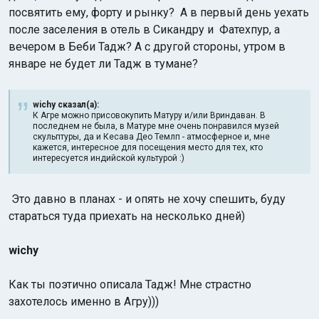
посвятить ему, форту и рынку? А в первый день уехать
после заселения в отель в Сикандру и Фатехпур, а
вечером в Беби Тадж? А с другой стороны, утром в
январе не будет ли Тадж в тумане?
wichy сказал(а):
К Агре можно присовокупить Матуру и/или Вриндаван. В
последнем не была, в Матуре мне очень понравился музей
скульптуры, да и Кесава Део Темлп - атмосферное и, мне
кажется, интересное для посещения место для тех, кто
интересуется индийской культурой :)
Это давно в планах - и опять не хочу спешить, буду
стараться туда приехать на несколько дней)
wichy
Как ты поэтично описала Тадж! Мне страстно
захотелось именно в Агру)))