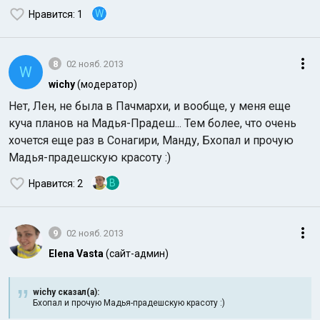
W
Нравится
: 1
8
02 нояб. 2013
W
wichy
(модератор)
Нет, Лен, не была в Пачмархи, и вообще, у меня еще
куча планов на Мадья-Прадеш... Тем более, что очень
хочется еще раз в Сонагири, Манду, Бхопал и прочую
Мадья-прадешскую красоту :)
В
Нравится
: 2
9
02 нояб. 2013
Elena Vasta
(сайт-админ)
wichy сказал(а):
Бхопал и прочую Мадья-прадешскую красоту :)