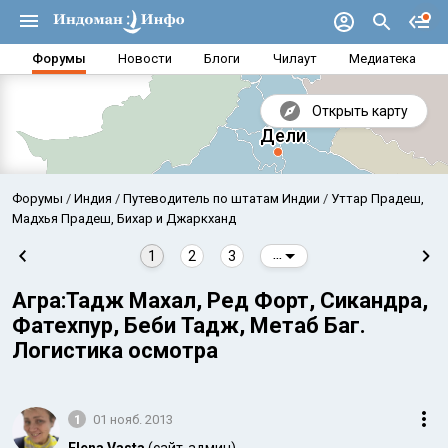
Форумы
Новости
Блоги
Чилаут
Медиатека
Открыть карту
Форумы
Индия
Путеводитель по штатам Индии
Уттар Прадеш,
Мадхья Прадеш, Бихар и Джаркханд
1
2
3
...
Агра:Тадж Махал, Ред Форт, Сикандра,
Фатехпур, Беби Тадж, Метаб Баг.
Логистика осмотра
Аравийское море
Бенг
1
01 нояб. 2013