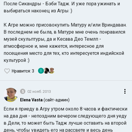
После Сикандры - Бэби Тадж. И уже пора ужинать и
выбираться наконец из Агры :)
К Агре можно присовокупить Матуру и/или Вриндаван.
В последнем не была, в Матуре мне очень понравился
музей скульптуры, да и Кесава Део Темлп -
атмосферное и, мне кажется, интересное для
посещения место для тех, кто интересуется индийской
культурой :)
В
Нравится
: 3
5
02 нояб. 2013
Elena Vasta
(сайт-админ)
Если я приеду в Агру утром около 8 часов и фактически
на два дня - непоздним вечером следующего дня уеду
в Дели, то может быть Тадж лучше оставить на второй
день, чтобы увидеть его на рассвете и весь день