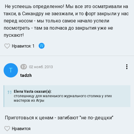
Не успеешь определенно! Мы все это осматривали на
такси, в Сикандру не заезжали, и то форт закрыли у нас
перед носом - мы только самое начало успели
посмотреть - там за полчаса до закрытия уже не
пускают!
W
Нравится
: 1
17
02 нояб. 2013
T
tadzh
Elena Vasta сказал(а):
столешницу для маленького журнального столика у этих
мастеров из Агры
Приготовься к ценам - загибают "не по-деццки"
Нравится