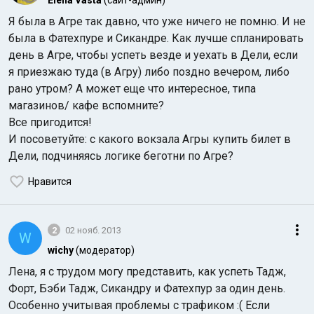
Elena Vasta
(сайт-админ)
Я была в Агре так давно, что уже ничего не помню. И не
была в Фатехпуре и Сикандре. Как лучше спланировать
день в Агре, чтобы успеть везде и уехать в Дели, если
я приезжаю туда (в Агру) либо поздно вечером, либо
рано утром? А может еще что интересное, типа
магазинов/ кафе вспомните?
Индийский океан
Все пригодится!
И посоветуйте: с какого вокзала Агры купить билет в
Дели, подчиняясь логике беготни по Агре?
Нравится
2
02 нояб. 2013
W
wichy
(модератор)
Лена, я с трудом могу представить, как успеть Тадж,
Форт, Бэби Тадж, Сикандру и Фатехпур за один день.
Особенно учитывая проблемы с трафиком :( Если