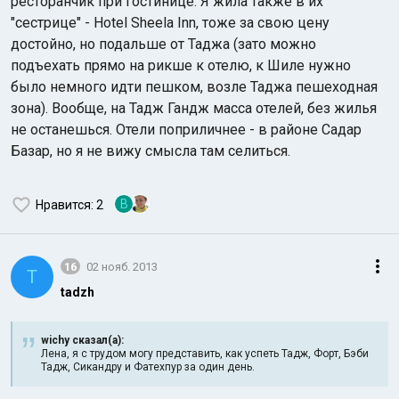
ресторанчик при гостинице. Я жила также в их
"сестрице" - Hotel Sheela Inn, тоже за свою цену
достойно, но подальше от Таджа (зато можно
подъехать прямо на рикше к отелю, к Шиле нужно
было немного идти пешком, возле Таджа пешеходная
зона). Вообще, на Тадж Гандж масса отелей, без жилья
не останешься. Отели поприличнее - в районе Садар
Базар, но я не вижу смысла там селиться.
В
Нравится
: 2
16
02 нояб. 2013
T
tadzh
wichy сказал(а):
Лена, я с трудом могу представить, как успеть Тадж, Форт, Бэби
Тадж, Сикандру и Фатехпур за один день.