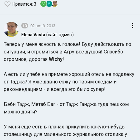
M
В
Нравится
: 3
13
02 нояб. 2013
Elena Vasta
(сайт-админ)
Теперь у меня ясность в голове! Буду действовать по
ситуации, и стремиться в Агру все душой! Спасибо
огромное, дорогая
Wichy
!
А есть ли у тебя на примете хороший отель не подалеку
от Таджа? Я уже давно езжу по твоим следам и
рекомендациям - и всегда это было супер!
Бэби Тадж, Метаб Баг - от Тадж Ганджа туда пешком
можно дойти?
У меня еще есть в планах прикупить какую-нибудь
столешницу для маленького журнального столика у