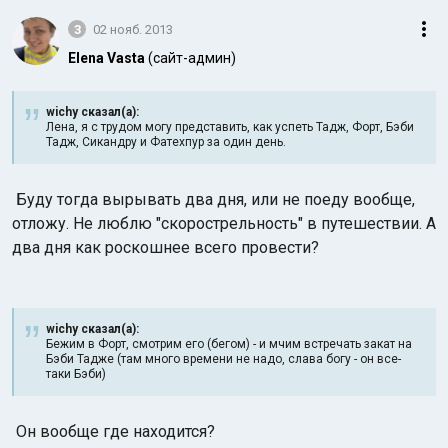
3
02 нояб. 2013
Elena Vasta
(сайт-админ)
wichy сказал(а):
Лена, я с трудом могу представить, как успеть Тадж, Форт, Бэби
Тадж, Сикандру и Фатехпур за один день.
Буду тогда вырывать два дня, или не поеду вообще,
отложу. Не люблю "скорострельность" в путешествии. А
два дня как роскошнее всего провести?
wichy сказал(а):
Бежим в Форт, смотрим его (бегом) - и мчим встречать закат на
Бэби Тадже (там много времени не надо, слава богу - он все-
таки Бэби)
Он вообще где находится?