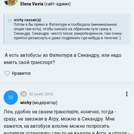
Elena Vasta
(сайт-админ)
wichy сказал(а):
Потом я бы прямо в Фатехпуре и пообедала (минимальные
опции там есть), чтобы заехать на обратном пути сразу в
Сикандру. Сикандра - место тихое, умиротворенное, там очень
приятно релакснуть и даже подремать где-нибудь в тенечке :)
А есть автобусы из Фатехпура в Сикандру, или надо
иметь свой транспорт?
Нравится
20
02 нояб. 2013
W
wichy
(модератор)
Лен, удобно на своем транспорте, конечно, тогда -
сразу, не заезжая в Агру, можно в Сикандру. Мне
кажется, на автобусе вполне можно попросить
водителя остановить где-то на въезде в Агру, и оттуда -