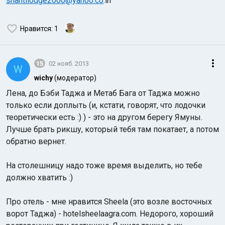
shantilodge2000@yahoo.co
.in
Нравится
: 1
15
02 нояб. 2013
W
wichy
(модератор)
Лена, до Бэби Таджа и Метаб Бага от Таджа можно
только если доплыть (и, кстати, говорят, что лодочки
теоретически есть :) ) - это на другом берегу Ямуны.
Лучше брать рикшу, который тебя там покатает, а потом
обратно вернет.
На столешницу надо тоже время выделить, но тебе
должно хватить :)
Про отель - мне нравится Sheela (это возле восточных
ворот Таджа) - hotelsheelaagra.com. Недорого, хороший