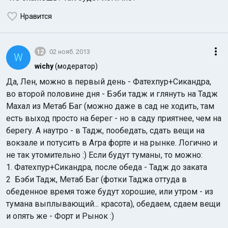
Нравится
12
02 нояб. 2013
W
wichy
(модератор)
Да, Лен, можно в первый день - Фатехпур+Сикандра,
во второй половине дня - Бэби тадж и глянуть на Тадж
Махал из Метаб Баг (можно даже в сад не ходить, там
есть выход просто на берег - но в саду приятнее, чем на
берегу. А наутро - в Тадж, пообедать, сдать вещи на
вокзале и потусить в Агра форте и на рынке. Логично и
не так утомительно :) Если будут туманы, то можно:
1. Фатехпур+Сикандра, после обеда - Тадж до заката
2 Бэби Тадж, Метаб Баг (фотки Таджа оттуда в
обеденное время тоже будут хорошие, или утром - из
тумана выплывающий... красота), обедаем, сдаем вещи
и опять же - Форт и Рынок :)