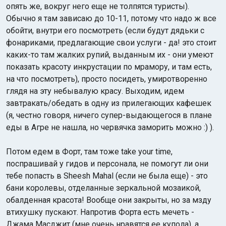
опять же, вокруг него еще не толпятся туристы).
Обычно я там зависаю до 10-11, потому что надо ж все
обойти, внутри его посмотреть (если будут дядьки с
фонариками, предлагающие свои услуги - да! это стоит
каких-то там жалких рупий, выданным их - они умеют
показать красоту инкрустации по мрамору, и там есть,
на что посмотреть), просто посидеть, умиротворенно
глядя на эту небывалую красу. Выходим, идем
завтракать/обедать в одну из прилегающих кафешек
(я, честно говоря, ничего супер-выдающегося в плане
еды в Агре не нашла, но червячка заморить можно :) ).
Потом едем в Форт, там тоже take your time,
поспрашивай у гидов и персонала, не помогут ли они
тебе попасть в Sheesh Mahal (если не была еще) - это
бани королевы, отделанные зеркальной мозаикой,
обалденная красота! Вообще они закрыты, но за мзду
втихушку пускают. Напротив Форта есть мечеть -
Джама Масджит (мне очень нравятся ее купола), а