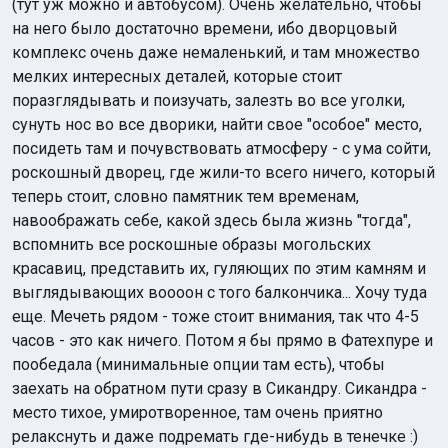
(тут уж можно и автобусом). Очень желательно, чтобы
на него было достаточно времени, ибо дворцовый
комплекс очень даже немаленький, и там множество
мелких интересных деталей, которые стоит
поразглядывать и поизучать, залезть во все уголки,
сунуть нос во все дворики, найти свое "особое" место,
посидеть там и почувствовать атмосферу - с ума сойти,
роскошный дворец, где жили-то всего ничего, который
теперь стоит, словно памятник тем временам,
навоображать себе, какой здесь была жизнь "тогда",
вспомнить все роскошные образы могольских
красавиц, представить их, гуляющих по этим камням и
выглядывающих воооон с того балкончика... Хочу туда
еще. Мечеть рядом - тоже стоит внимания, так что 4-5
часов - это как ничего. Потом я бы прямо в Фатехпуре и
пообедала (минимальные опции там есть), чтобы
заехать на обратном пути сразу в Сикандру. Сикандра -
место тихое, умиротворенное, там очень приятно
релакснуть и даже подремать где-нибудь в тенечке :)