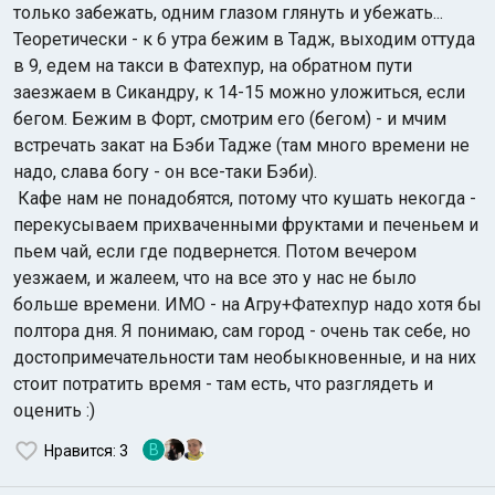
только забежать, одним глазом глянуть и убежать...
Теоретически - к 6 утра бежим в Тадж, выходим оттуда
в 9, едем на такси в Фатехпур, на обратном пути
заезжаем в Сикандру, к 14-15 можно уложиться, если
бегом. Бежим в Форт, смотрим его (бегом) - и мчим
встречать закат на Бэби Тадже (там много времени не
надо, слава богу - он все-таки Бэби).
Кафе нам не понадобятся, потому что кушать некогда -
перекусываем прихваченными фруктами и печеньем и
пьем чай, если где подвернется. Потом вечером
уезжаем, и жалеем, что на все это у нас не было
больше времени. ИМО - на Агру+Фатехпур надо хотя бы
полтора дня. Я понимаю, сам город - очень так себе, но
достопримечательности там необыкновенные, и на них
стоит потратить время - там есть, что разглядеть и
оценить :)
В
Нравится
: 3