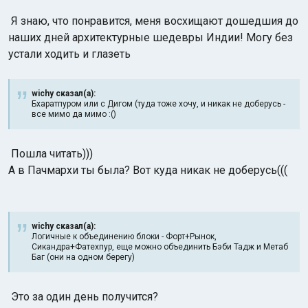
Я знаю, что понравится, меня восхищают дошедшия до
наших дней архитектурные шедевры Индии! Могу без
устали ходить и глазеть
wichy сказал(а):
Бхаратпуром или с Дигом (туда тоже хочу, и никак не доберусь -
все мимо да мимо :()
Пошла читать)))
А в Пачмархи ты была? Вот куда никак не доберусь(((
wichy сказал(а):
Логичные к объединению блоки - Форт+Рынок,
Сикандра+Фатехпур, еще можно объединить Бэби Тадж и Метаб
Баг (они на одном берегу)
Это за один день получится?