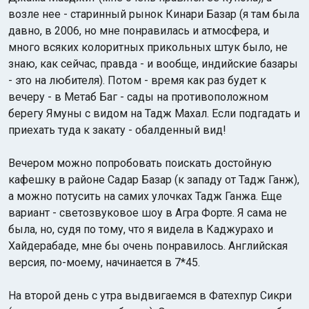
возле нее - старинный рынок Кинари Базар (я там была
давно, в 2006, но мне понравилась и атмосфера, и
много всяких колоритных прикольных штук было, не
знаю, как сейчас, правда - и вообще, индийские базары
- это на любителя). Потом - время как раз будет к
вечеру - в Метаб Баг - сады на противоположном
берегу Ямуны с видом на Тадж Махал. Если подгадать и
приехать туда к закату - обалденный вид!
Вечером можно попробовать поискать достойную
кафешку в районе Садар Базар (к западу от Тадж Ганж),
а можно потусить на самих улочках Тадж Ганжа. Еще
вариант - светозвуковое шоу в Агра Форте. Я сама не
была, но, судя по тому, что я видела в Каджурахо и
Хайдерабаде, мне бы очень понравилось. Английская
версия, по-моему, начинается в 7*45.
На второй день с утра выдвигаемся в Фатехпур Сикри