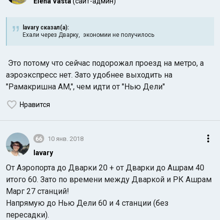
Elena Vasta
(сайт-админ)
lavary сказал(а):
Ехали через Дварку, экономии не получилось
Это потому что сейчас подорожал проезд на метро, а
аэроэкспресс нет. Зато удобнее выходить на
"Рамакришна АМ,", чем идти от "Нью Дели"
Нравится
66
10 янв. 2018
lavary
От Аэропорта до Дварки 20 + от Дварки до Ашрам 40
итого 60. Зато по времени между Дваркой и РК Ашрам
Марг 27 станций!
Напрямую до Нью Дели 60 и 4 станции (без
пересадки).