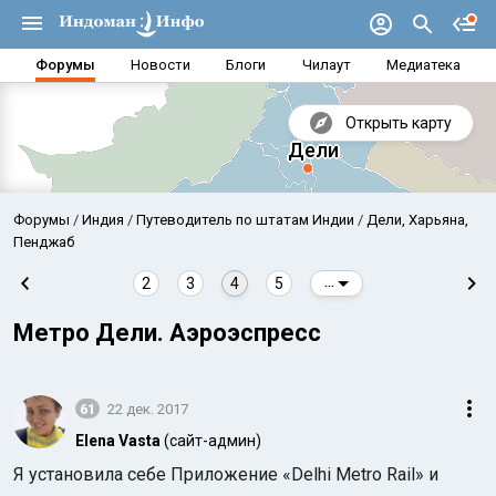
Форумы
Новости
Блоги
Чилаут
Медиатека
Открыть карту
Форумы
Индия
Путеводитель по штатам Индии
Дели, Харьяна,
Пенджаб
2
3
4
5
...
Метро Дели. Аэроэспресс
61
22 дек. 2017
Elena Vasta
(сайт-админ)
Аравийское море
Бенг
Я установила себе Приложение «Delhi Metro Rail» и