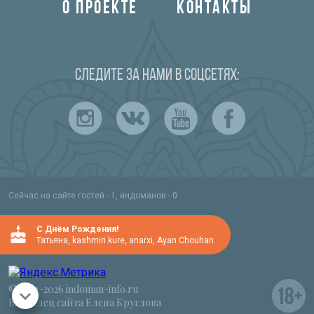
О ПРОЕКТЕ
КОНТАКТЫ
Следите за нами в соцсетях:
Сейчас на сайте гостей - 1, индоманов - 0
C Днём Рождения!
Татьяна
,
kashmiri kure
,
anarxi
,
Ayan Chouhan
© 2012-2026 indoman-info.ru
Владелец сайта Елена Круглова