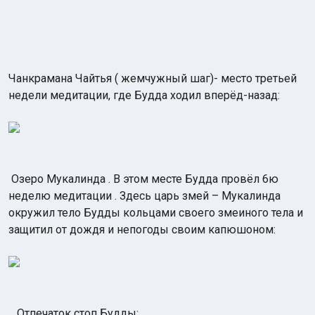
Чанкрамана Чайтья ( жемчужный шаг)- место третьей
недели медитации, где Будда ходил вперёд-назад:
Озеро Мукалинда . В этом месте Будда провёл 6ю
неделю медитации . Здесь царь змей – Мукалинда
окружил тело Будды кольцами своего змеиного тела и
защитил от дождя и непогоды своим капюшоном:
Отпечаток стоп Будды: