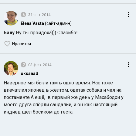
6
31 янв. 2014
Elena Vasta
(сайт-админ)
Балу
Ну ты пройдоха))) Спасибо!
Нравится
7
03 фев. 2014
oksanaS
Наверное мы были там в одно время. Нас тоже
впечатлил японец в жёлтом, одетая собака и чел на
постаменте.
А ещё, в первый же день у Махабодхи у
моего друга спёрли сандалии, и он как настоящий
индиец шёл босиком до геста.