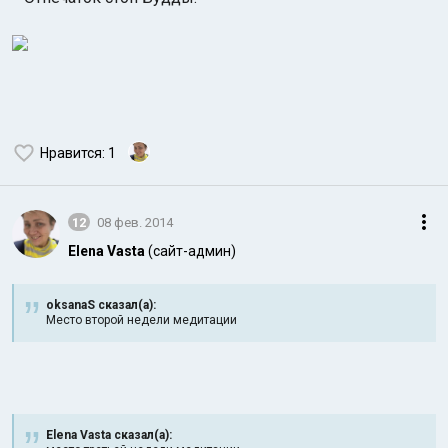
Нравится
: 1
12
08 фев. 2014
Elena Vasta
(сайт-админ)
oksanaS сказал(а):
Место второй недели медитации
Elena Vasta сказал(а):