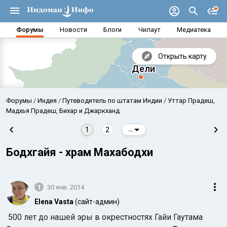
Форумы
Новости
Блоги
Чилаут
Медиатека
Открыть карту
Форумы
Индия
Путеводитель по штатам Индии
Уттар Прадеш,
Мадхья Прадеш, Бихар и Джаркханд
1
2
...
Бодхгайя - храм Махабодхи
1
30 янв. 2014
Elena Vasta
(сайт-админ)
Аравийское море
Бенг
500 лет до нашей эры в окрестностях Гайи Гаутама