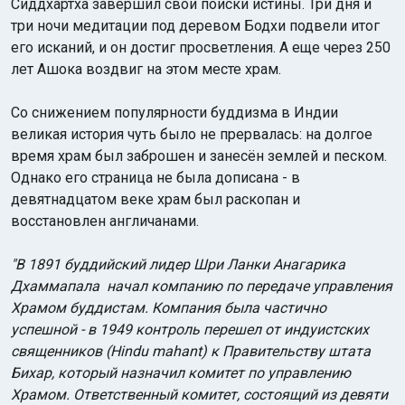
Сиддхартха завершил свои поиски истины. Три дня и
три ночи медитации под деревом Бодхи подвели итог
его исканий, и он достиг просветления. А еще через 250
лет Ашока воздвиг на этом месте храм.
Со снижением популярности буддизма в Индии
великая история чуть было не прервалась: на долгое
Индийский океан
время храм был заброшен и занесён землей и песком.
Однако его страница не была дописана - в
девятнадцатом веке храм был раскопан и
восстановлен англичанами.
"В 1891 буддийский лидер Шри Ланки Анагарика
Дхаммапала начал компанию по передаче управления
Храмом буддистам. Компания была частично
успешной - в 1949 контроль перешел от индуистских
священников (Hindu mahant) к Правительству штата
Бихар, который назначил комитет по управлению
Храмом. Ответственный комитет, состоящий из девяти