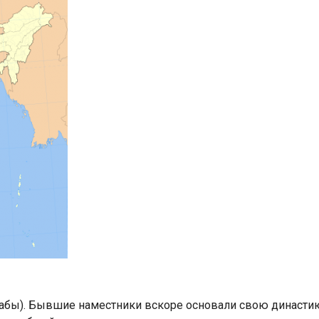
абы).
Бывшие наместники вскоре основали свою династию,