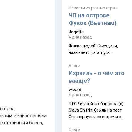
июля. Премьера будет на
Дивали 8 ноября.
Новости из разных стран
ЧП на острове
Фукок (Вьетнам)
Jorjetta
4 дня назад
Жалко людей. Съездили,
называется, в отпуск...
Блоги
Израиль - о чём это
вааще?
wizard
4 дня назад
ПТСР и ячейка общества (с)
н город
Slava Shifrin: Ссыль на пост
 своим великолепием
Сын вернулся со встречи с
е столичный блеск,
армейскими друзьями (год
уже, как демобилизовались,
Блоги