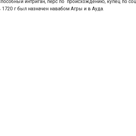
с
пособный интриган, перс по происхождению, купец по со
 1720 г был назначен навабом Агры и в
Ауда.