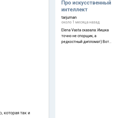
около 845 г. Палатка весит
Про искусственный
менее
интеллект
tarjuman
около 1 месяца назад
Elena Vasta сказалa: Иишка
точно не спорщик, а
редкостный дипломат) Вот,
точно, надо его в МИДы на
помощь в переговорах
слать))
 которая так и