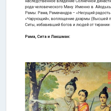
наследственное владение Солнечной династи
рода человеческого Ману. Именно в Айодьхь
Рамы: Рама, Рамачандра – «Несущий радость 
«Чарующий»; воплощение дхармы (Высшей пра
Ситы, избавивший богов и людей от тирании
Рама, Сита и Лакшман: