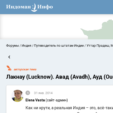
Форумы
Индия
Путеводитель по штатам Индии
Уттар Прадеш, М
авторская тема
Лакнау (Lucknow). Авад (Avadh), Ауд (O
1
31 янв. 2014
Аравийское мор
Elena Vasta
(сайт-админ)
Как ни крути, а реальная Индия – это, всё-та