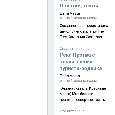
надеюсь увидеть.
Палатки, тенты
Elena Vasta
около 1 месяца назад
Gossamer Gear представила
двухслойную палатку The
Free Компания Gossamer
Gear представила
туристическую палатку The
Сплавы и походы
Free, которая стала первой
Река Протва с
полностью самонесущей
точки зрения
ультралегкой моделью в
туриста-водника
ассортименте
Elena Vasta
производителя. Новинка
около 1 месяца назад
получила двухслойную
конструкцию с отдельным
Юлиана сказалa: Красивые
внешним тентом и сетчатой
места) Мне больше
внутренней палаткой, а ее
нравятся северные леса, как
масса в базовой
в Новгородчине)) Где флора
комплектации составляет
южной тайги
Это интересно