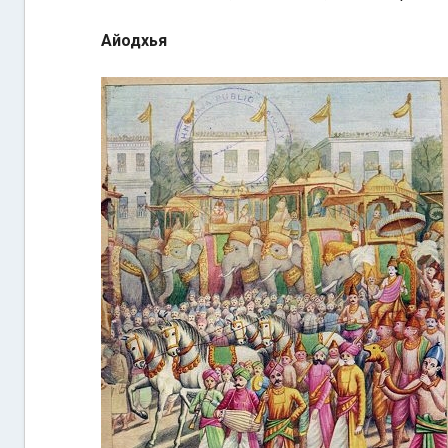
Айодхья