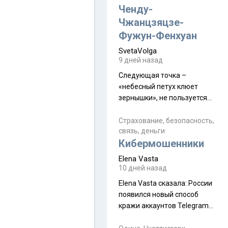
а продолжают встречаться
Ченду-
почти каждую неделю) и с
Чжанцзяцзе-
порога сообщил: "Эйтан
Фужун-Фенхуан
разводится!" Эйтан -
SvetaVolga
мальчик из религиозной
9 дней назад
семьи, из тех, кого называют
"вязаные кипы". С 2022-го
Следующая точка –
«небесный петух клюет
зернышки», не пользуется
спросом и вполне
заслужено, и чтобы попасть
Страхование, безопасность,
связь, деньги
на начало тропы показали
Кибермошенники
водителю карту, иначе
автобус не остановится.
Elena Vasta
Пошли туда, потому что я
10 дней назад
начиталась восторженных
Elena Vasta сказалa: России
отзывов. По мне – сплошная
появился новый способ
физуха, долгий спуск, потом
кражи аккаунтов Telegram
подъем по этому же пути.
без пароля и SMS
Вполне можно пропустить.