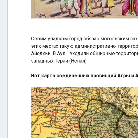
Своим упадком город обязан могольским за
этих местах такую административно-территори
Айодхьи. В Ауд входили обширные территори
западных Тераи (Непал).
Вот карта соединённых провинций Агры и А