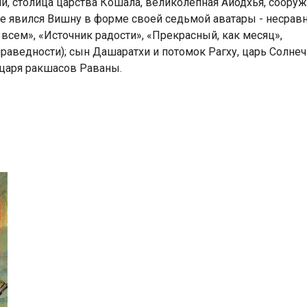
и, столица царства Кошала, великолепная Айодхья, соору
е явился Вишну в форме своей седьмой аватары - несрав
всем», «Источник радости», «Прекрасный, как месяц»,
ведности); сын Дашаратхи и потомок Рагху, царь Солнечн
 царя ракшасов Раваны.
Индийский океан