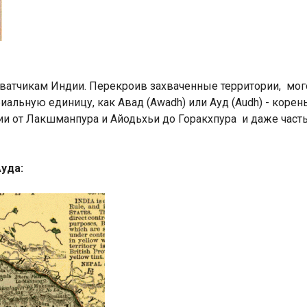
хватчикам Индии.
Перекроив захваченные территории, мог
альную единицу, как Авад (Awadh) или Ауд (Audh) - корень
и от Лакшманпура и Айодьхьи до Горакхпура и даже часть
уда: