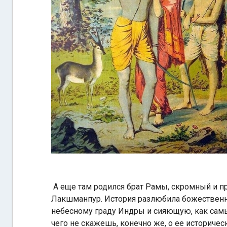
А еще там родился брат Рамы, скромный и п
Лакшманпур.
История разлюбила божествен
небесному граду Индры и сияющую, как самы
чего не скажешь, конечно же, о ее историчес