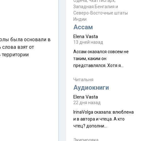
Прочитайте! У моих двух
Одича, Чхаттисгарх,
Пока
Западная Бенгалия и
знакомых вот так увели
Северо-Восточные штаты
аккаунты
Индии
Ассам
Elena Vasta
олы была основали в
13 дней назад
 слова взят от
Ассам оказался совсем не
 территории
таким, каким он
представлялся. Хотя я
увидела его буквально
краешек, но все же схватила
Читальня
ауру штата, как-то он меня
Аудиокниги
принял и я его. Пышная
Elena Vasta
природа, мягкие
22 дня назад
доброжелательные люди,
IrinaVolga сказалa: влюблена
такая как бы переходная
и в автора и чтеца. А кто
ступень между привычной
чтец? дополни
нам Индией и остальными
рекомендацию
СВ штатами, которые я тоже
Экипировка