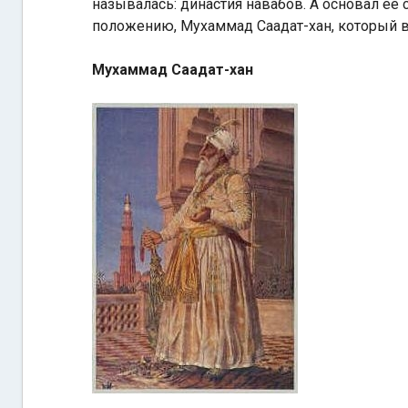
называлась: династия навабов. А основал её 
положению, Мухаммад Саадат-хан, который в
Мухаммад Саадат-хан