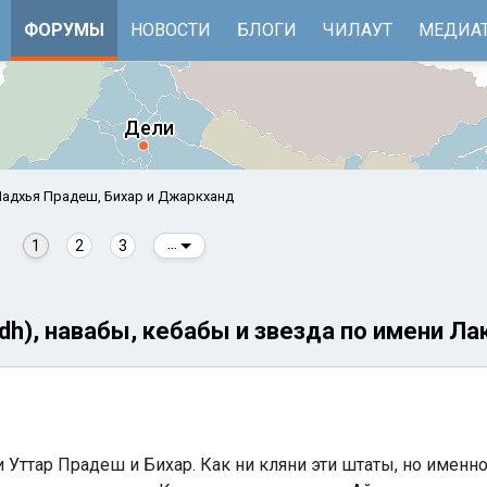
ФОРУМЫ
НОВОСТИ
БЛОГИ
ЧИЛАУТ
МЕДИА
адхья Прадеш, Бихар и Джаркханд
1
2
3
...
udh), навабы, кебабы и звезда по имени Ла
е
Бенгальский залив
ки Уттар Прадеш и Бихар. Как ни кляни эти штаты, но именно