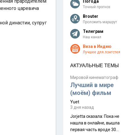
женная прародителем
Погода
Точный прогноз
ненного царевича
Brouter
ой династии, супруг
Проложить маршрут
Телеграм
Наш канал
Виза в Индию
Лучшее для лонгстея
АКТУАЛЬНЫЕ ТЕМЫ
Мировой кинематограф
Лучший в мире
(моём) фильм
Yuet
3 дня назад
Jorjetta сказалa: Пока не
нашла в онлайне, вышла
первая часть вроде 30