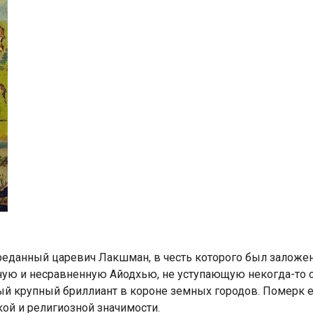
реданный царевич Лакшман, в честь которого был заложе
ную и несравненную Айодхью, не уступающую некогда-то
й крупный бриллиант в короне земных городов. Померк е
кой и религиозной значимости.