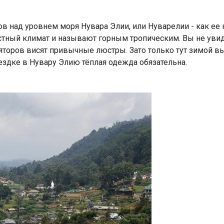
ов над уровнем моря Нувара Элии, или Нуварелии - как ее
стный климат и называют горным тропическим. Вы не увид
ляторов висят привычные люстры. Зато только тут зимой в
оездке в Нувару Элию тёплая одежда обязательна.
Индийский океан