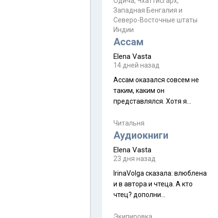
Прочитайте! У моих двух
Одича, Чхаттисгарх,
Пока
Западная Бенгалия и
знакомых вот так увели
Северо-Восточные штаты
аккаунты
Индии
Ассам
Elena Vasta
14 дней назад
Ассам оказался совсем не
таким, каким он
представлялся. Хотя я
увидела его буквально
краешек, но все же схватила
Читальня
ауру штата, как-то он меня
Аудиокниги
принял и я его. Пышная
Elena Vasta
природа, мягкие
23 дня назад
доброжелательные люди,
IrinaVolga сказалa: влюблена
такая как бы переходная
и в автора и чтеца. А кто
ступень между привычной
чтец? дополни
нам Индией и остальными
рекомендацию
СВ штатами, которые я тоже
Экипировка