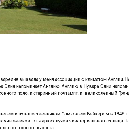
релия вызвала у меня ассоциации с климатом Англии. Над
ра Элия напоминает Англию. Англию в Нувара Элии напоми
конного поло, и старинный почтампт, и
великолепный Гранд
ателем и путешественником Самюэлем Бейкером в 1846 го
х чиновников от жарких лучей экваториального солнца. Т
льного горного курорта.