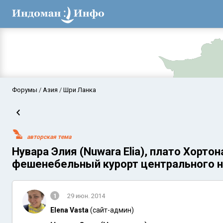
Форумы
Азия
Шри Ланка
авторская тема
Нувара Элия (Nuwara Elia), плато Хортона
фешенебельный курорт центрального н
Аравийское мор
1
29 июн. 2014
Elena Vasta
(сайт-админ)