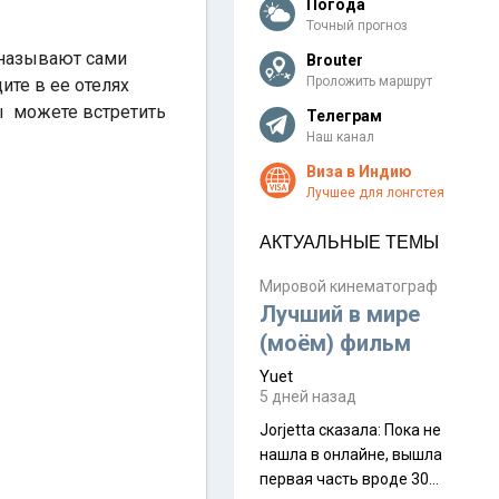
Погода
Точный прогноз
 называют сами
Brouter
Проложить маршрут
ите в ее отелях
ы можете встретить
Телеграм
Наш канал
Виза в Индию
Лучшее для лонгстея
АКТУАЛЬНЫЕ ТЕМЫ
Мировой кинематограф
Лучший в мире
(моём) фильм
Yuet
5 дней назад
Jorjetta сказалa: Пока не
нашла в онлайне, вышла
первая часть вроде 30