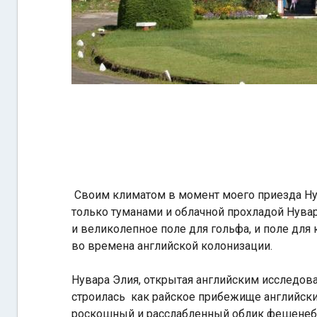
Своим климатом в момент моего приезда Нува
только туманами и облачной прохладой Нува
и великолепное поле для гольфа, и поле для 
во времена английской колонизации.
Нувара Элия, открытая английским исследов
строилась как райское прибежище английски
роскошный и расслабленный облик фешенебе