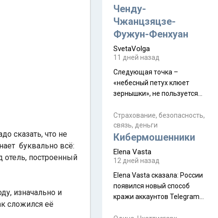
а продолжают встречаться
Ченду-
почти каждую неделю) и с
Чжанцзяцзе-
порога сообщил: "Эйтан
Фужун-Фенхуан
разводится!" Эйтан -
SvetaVolga
мальчик из религиозной
11 дней назад
семьи, из тех, кого называют
"вязаные кипы". С 2022-го
Следующая точка –
«небесный петух клюет
зернышки», не пользуется
спросом и вполне
заслужено, и чтобы попасть
Страхование, безопасность,
связь, деньги
на начало тропы показали
о сказать, что не
Кибермошенники
водителю карту, иначе
нает буквально всё:
автобус не остановится.
Elena Vasta
 отель, построенный
Пошли туда, потому что я
12 дней назад
начиталась восторженных
Elena Vasta сказалa: России
отзывов. По мне – сплошная
появился новый способ
физуха, долгий спуск, потом
ду, изначально и
кражи аккаунтов Telegram
подъем по этому же пути.
ак сложился её
без пароля и SMS
Вполне можно пропустить.