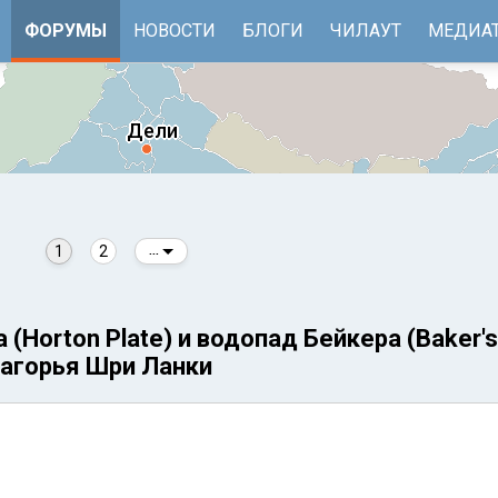
ФОРУМЫ
НОВОСТИ
БЛОГИ
ЧИЛАУТ
МЕДИА
1
2
...
 (Horton Plate) и водопад Бейкера (Baker's F
агорья Шри Ланки
е
Бенгальский залив