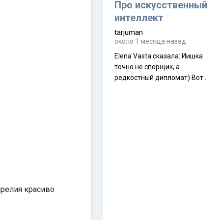
около 845 г. Палатка весит
Про искусственный
менее
интеллект
tarjuman
около 1 месяца назад
Elena Vasta сказалa: Иишка
точно не спорщик, а
редкостный дипломат) Вот,
точно, надо его в МИДы на
помощь в переговорах
слать))
арелия красиво