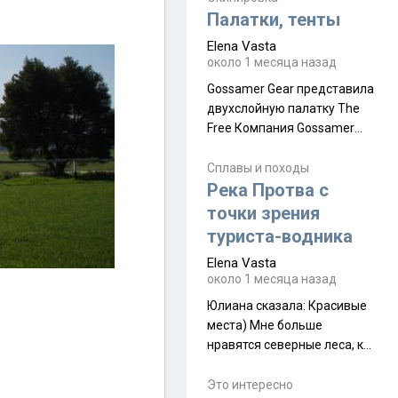
надеюсь увидеть.
Палатки, тенты
Elena Vasta
около 1 месяца назад
Gossamer Gear представила
двухслойную палатку The
Free Компания Gossamer
Gear представила
туристическую палатку The
Сплавы и походы
Free, которая стала первой
Река Протва с
полностью самонесущей
точки зрения
ультралегкой моделью в
туриста-водника
ассортименте
Elena Vasta
производителя. Новинка
около 1 месяца назад
получила двухслойную
конструкцию с отдельным
Юлиана сказалa: Красивые
внешним тентом и сетчатой
места) Мне больше
внутренней палаткой, а ее
нравятся северные леса, как
масса в базовой
в Новгородчине)) Где флора
комплектации составляет
южной тайги
Это интересно