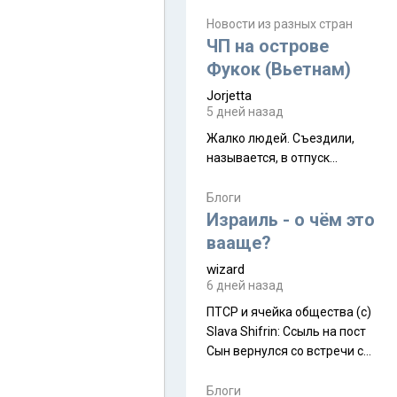
июля. Премьера будет на
Дивали 8 ноября.
Новости из разных стран
ЧП на острове
Фукок (Вьетнам)
Jorjetta
5 дней назад
Жалко людей. Съездили,
называется, в отпуск...
Блоги
Израиль - о чём это
вааще?
wizard
6 дней назад
ПТСР и ячейка общества (с)
Slava Shifrin: Ссыль на пост
Сын вернулся со встречи с
армейскими друзьями (год
уже, как демобилизовались,
Блоги