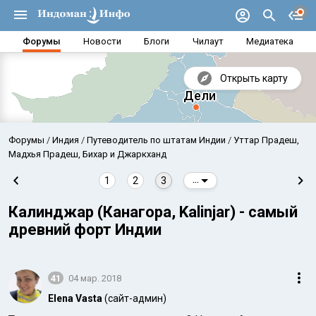
Форумы
Новости
Блоги
Чилаут
Медиатека
Открыть карту
Форумы
Индия
Путеводитель по штатам Индии
Уттар Прадеш,
Мадхья Прадеш, Бихар и Джаркханд
1
2
3
...
Калинджар (Канагора, Kalinjar) - самый
древний форт Индии
41
04 мар. 2018
Аравийское море
Бенг
Elena Vasta
(сайт-админ)