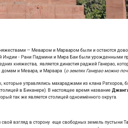
яжествами — Меваром и Марваром были и остаются дово
Индии - Рани Падмини и Мира Баи были урожденными пр
дних княжества, является династия раджей Ганерао, кото
 домам и Мевара, и Марвара (
о землях Ганерао можно по
 которые управлялись махараджами из клана Ратхоров, 
столицей в Биканере). В настоящее время название
Джанг
оторый так же является столицей одноимённого округа.
 свой взгляд в сторону еще свободных земель пустыни Тар