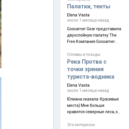
надеюсь увидеть.
Палатки, тенты
Elena Vasta
около 1 месяца назад
Gossamer Gear представила
двухслойную палатку The
Free Компания Gossamer
Gear представила
туристическую палатку The
Сплавы и походы
Free, которая стала первой
Река Протва с
полностью самонесущей
точки зрения
ультралегкой моделью в
туриста-водника
ассортименте
Elena Vasta
производителя. Новинка
около 1 месяца назад
получила двухслойную
конструкцию с отдельным
Юлиана сказалa: Красивые
внешним тентом и сетчатой
места) Мне больше
внутренней палаткой, а ее
нравятся северные леса, как
масса в базовой
в Новгородчине)) Где флора
комплектации составляет
южной тайги
Это интересно