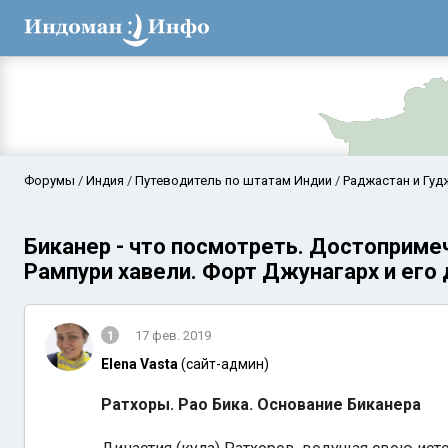
Форумы
Индия
Путеводитель по штатам Индии
Раджастан и Гуд
Биканер - что посмотреть. Достоприме
Рампури хавели. Форт Джунагарх и его
1
17 фев. 2019
Elena Vasta
(сайт-админ)
Аравийское мор
Ратхоры. Рао Бика. Основание Биканера