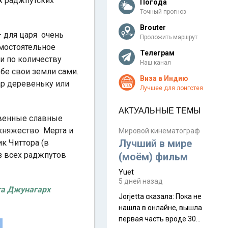
х раджпутских
Погода
Точный прогноз
Brouter
— для царя очень
Проложить маршрут
амостоятельное
Телеграм
ти по количеству
Наш канал
бе свои земли сами.
Виза в Индию
дар деревеньку или
Лучшее для лонгстея
АКТУАЛЬНЫЕ ТЕМЫ
твенные славные
 княжество Мерта и
Мировой кинематограф
Лучший в мире
к Читтора (в
з всех раджпутов
(моём) фильм
Yuet
5 дней назад
та
Джунагарх
Jorjetta сказалa: Пока не
нашла в онлайне, вышла
первая часть вроде 30