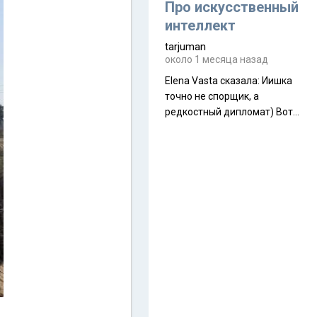
около 845 г. Палатка весит
Про искусственный
менее
интеллект
tarjuman
около 1 месяца назад
Elena Vasta сказалa: Иишка
точно не спорщик, а
редкостный дипломат) Вот,
точно, надо его в МИДы на
помощь в переговорах
слать))