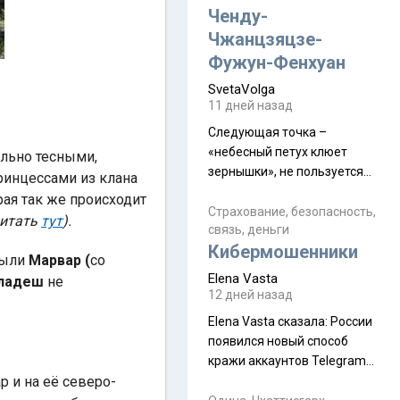
а продолжают встречаться
Ченду-
почти каждую неделю) и с
Чжанцзяцзе-
порога сообщил: "Эйтан
Фужун-Фенхуан
разводится!" Эйтан -
SvetaVolga
мальчик из религиозной
11 дней назад
семьи, из тех, кого называют
"вязаные кипы". С 2022-го
Следующая точка –
«небесный петух клюет
льно тесными,
зернышки», не пользуется
инцессами из клана
спросом и вполне
рая так же происходит
заслужено, и чтобы попасть
Страхование, безопасность,
читать
тут
).
связь, деньги
на начало тропы показали
Кибермошенники
водителю карту, иначе
были
Марвар (
со
автобус не остановится.
Elena Vasta
ладеш
не
Пошли туда, потому что я
12 дней назад
начиталась восторженных
Elena Vasta сказалa: России
отзывов. По мне – сплошная
появился новый способ
физуха, долгий спуск, потом
кражи аккаунтов Telegram
подъем по этому же пути.
 и на её северо-
без пароля и SMS
Вполне можно пропустить.