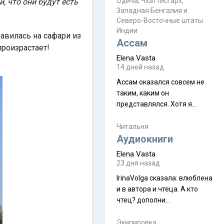
Прочитайте! У моих двух
Одича, Чхаттисгарх,
и, что они будут есть
Пока
Западная Бенгалия и
знакомых вот так увели
.
Северо-Восточные штаты
аккаунты
Индии
равилась на сафари из
Ассам
произрастает!
Elena Vasta
14 дней назад
Ассам оказался совсем не
таким, каким он
представлялся. Хотя я
увидела его буквально
краешек, но все же схватила
Читальня
ауру штата, как-то он меня
Аудиокниги
принял и я его. Пышная
Elena Vasta
природа, мягкие
23 дня назад
доброжелательные люди,
IrinaVolga сказалa: влюблена
такая как бы переходная
и в автора и чтеца. А кто
ступень между привычной
чтец? дополни
нам Индией и остальными
рекомендацию
СВ штатами, которые я тоже
Экипировка