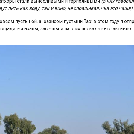
 Ратхоры стали выносливыми и терпеливыми
(о них говорил
дут пить как воду, так и вино, не спрашивая, чья это чаша)
овсем пустыней, а оазисом пустыни Тар: в этом году я отп
ощади вспаханы, засеяны и на этих песках что-то активно 