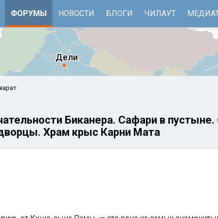
ФОРУМЫ
НОВОСТИ
БЛОГИ
ЧИЛАУТ
МЕДИА
жарат
чательности Биканера. Сафари в пустыне.
 дворцы. Храм крыс Карни Мата
е
Бенгальский залив