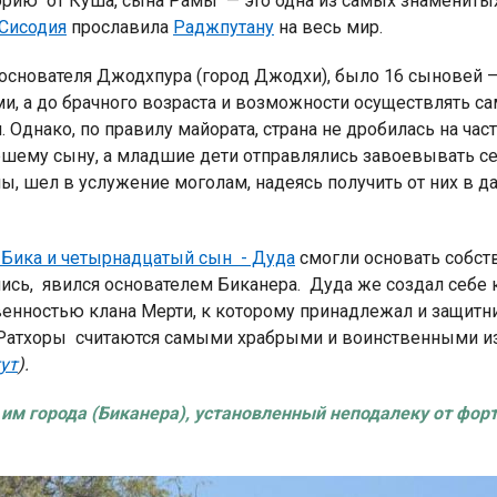
торию от Куша, сына Рамы — это одна из самых знамениты
Сисодия
прославила
Раджпутану
на весь мир.
 основателя Джодхпура (город Джодхи), было 16 сыновей 
и, а до брачного возраста и возможности осуществлять с
Однако, по правилу майората, страна не дробилась на час
аршему сыну, а младшие дети отправлялись завоевывать се
Индийский океан
илы, шел в услужение моголам, надеясь получить от них в 
 Бика и четырнадцатый сын - Дуда
смогли основать собс
лись, явился основателем Биканера. Дуда же создал себе
енностью клана Мерти, к которому принадлежал и защитни
— Ратхоры считаются самыми храбрыми и воинственными и
ут
).
им города (Биканера),
установленный
неподалеку от фор