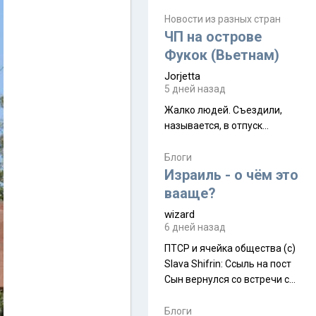
июля. Премьера будет на
Дивали 8 ноября.
Новости из разных стран
ЧП на острове
Фукок (Вьетнам)
Jorjetta
5 дней назад
Жалко людей. Съездили,
называется, в отпуск...
Блоги
Израиль - о чём это
вааще?
wizard
6 дней назад
ПТСР и ячейка общества (с)
Slava Shifrin: Ссыль на пост
Сын вернулся со встречи с
армейскими друзьями (год
уже, как демобилизовались,
Блоги