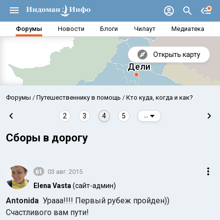
Форумы
Новости
Блоги
Чилаут
Медиатека
Открыть карту
Форумы
Путешественнику в помощь
Кто куда, когда и как?
2
3
4
5
...
Сборы в дорогу
61
03 авг. 2015
Elena Vasta
(сайт-админ)
Antonida
Урааа!!!! Первый рубеж пройден))
Аравийское море
Бенг
Счастливого вам пути!