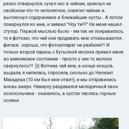
резко отвернулся, сунул нос в чайник, крикнул на
свойском что-то непонятное, схватил чайник и...
выплеснул содержимое в ближайшие кусты... А потом
повернулся ко мне, и заявил "Ноу ти!!!" На меня нашел
ступор. Первой мыслью было - им так не понравилось,
то я фоткаю, что чай они продавать мне отказываются...
фигасе.. хорошо, что фотоаппарат не разбили!!! И
только второй парень с бутылкой молока привел меня
во вменяемое состояние - просто у них то молоко
свернулось!!! :))) Вопчим, чай мне, в конце концов,
выдали, я напилась, спросила, сколько до Нилкант
Махадева (10 км был мне ответ), и мы отправились
вновь вверх. Наверху раздавался мелодичный звон
колокольчика - оказалось, в кустах паслись горные
ослики.