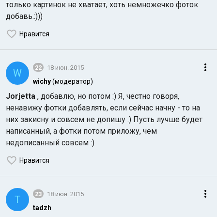
только картинок не хватает, хоть немножечко фоток
добавь.:)))
Нравится
22
18 июн. 2015
W
Индийский океан
wichy
(модератор)
Jorjetta
, добавлю, но потом :) Я, честно говоря,
ненавижу фотки добавлять, если сейчас начну - то на
них закисну и совсем не допишу :) Пусть лучше будет
написанный, а фотки потом приложу, чем
недописанный совсем :)
Нравится
23
18 июн. 2015
T
tadzh