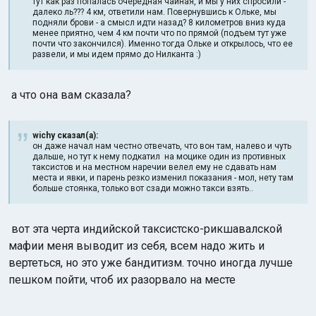
тут как раз попалась очередная чайная, и мы у них спросили -
далеко ль??? 4 км, ответили нам. Повернувшись к Ольке, мы
подняли брови - а смысл идти назад? 8 километров вниз куда
менее приятно, чем 4 км почти что по прямой (подъем тут уже
почти что закончился). Именно тогда Ольке и открылось, что ее
развели, и мы идем прямо до Нилканта :)
а что она вам сказала?
wichy сказал(а):
он даже начал нам честно отвечать, что вон там, налево и чуть
дальше, но тут к нему подкатил на моцике один из противных
таксистов и на местном наречии велел ему не сдавать нам
места и явки, и парень резко изменил показания - мол, нету там
больше стоянка, только вот сзади можно такси взять..
вот эта черта индийской таксистско-рикшавалской
мафии меня выводит из себя, всем надо жить и
вертеться, но это уже бандитизм. точно иногда лучше
пешком пойти, чтоб их разорвало на месте