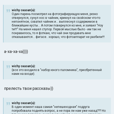
wichy сказал(а):
Один парень посмотрел на фотографирующую меня, резко
отвернулся, сунул нос в чайник, крикнул на свойском что-то
непонятное, схватил чайник и... выплеснул содержимое в
ближайшие кусты... А потом повернулся ко мне, и заявил "Ноу
ти!!!" На меня нашел ступор. Первой мыслью было - им так не
понравилось, то я фоткаю, что чай они продавать мне
отказываются... фигасе.. хорошо, что фотоаппарат не разбили!!!
а-ха-ха-ха))))
wichy сказал(а):
(все это входило в "набор юного паломника", приобретенный
нами на входе).
прелесть твои рассказы))
wichy сказал(а):
В один момент наша самая "непешеходная" подруга
попробовала поднять вопрос, а не пора ли нам уже назад??? Но