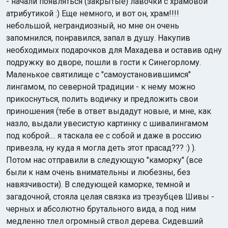
- начали появляться (закрытые) лавочки с храмовой
атрибутикой :) Еще немного, и вот он, храм!!!!
небольшой, неграндиозный, но мне он очень
запомнился, понравился, запал в душу. Накупив
необходимых подарочков для Махадева и оставив одну
подружку во дворе, пошли в гости к Синегорлому.
Маленькое святилище с "самоустановившимся"
лингамом, по северной традиции - к нему можно
прикоснуться, полить водичку и предложить свои
приношения (тебе в ответ выдадут новые, и мне, как
назло, выдали увесистую картинку с шивалингамом
под коброй.... я таскала ее с собой и даже в россию
привезла, ну куда я могла деть этот прасад??? :) ).
Потом нас отправили в следующую "каморку" (все
были к нам очень внимательны и любезны, без
навязчивости). В следующей каморке, темной и
загадочной, стояла целая связка из трезубцев Шивы -
черных и абсолютно брутального вида, а под ним
медленно тлел огромный ствол дерева. Сидевший