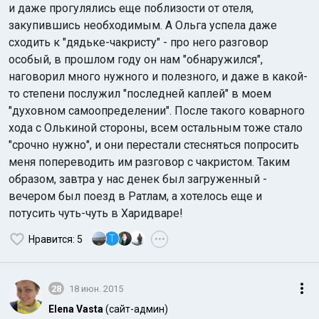
и даже прогулялись еще поблизости от отеля,
закупившись необходимым. А Ольга успела даже
сходить к "дядьке-чакристу" - про него разговор
особый, в прошлом году он нам "обнаружился",
наговорил много нужного и полезного, и даже в какой-
то степени послужил "последней каплей" в моем
"духовном самоопределении". После такого коварного
хода с Олькиной стороны, всем остальным тоже стало
"срочно нужно", и они перестали стесняться попросить
меня попереводить им разговор с чакристом. Таким
образом, завтра у нас денек был загруженный -
вечером был поезд в Ратлам, а хотелось еще и
потусить чуть-чуть в Харидваре!
T
Нравится
: 5
•••
28
18 июн. 2015
Elena Vasta
(сайт-админ)