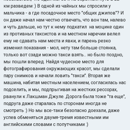
км разведем :) В одной из чайных мы спросили у
мальчика - а где посадочное место "общих джипов"? И
он даже начал нам честно отвечать, что вон там, налево
и чуть дальше, но тут к нему подкатил на моцике один
из противных таксистов и на местном наречии велел
ему не сдавать нам места и явки, и парень резко
изменил показания - мол, нету там больше стоянка,
только вот сзади можно такси взять... но было поздно,
мы пошли вперед. Найдя чудесное место для
фотографирования окружающих красот, мы сделали
пару снимков и начали ловить "такси". Вторая же
машина, набитая местным населением, согласилась нас
подселить, и мы, подпрыгивая на жестких рессорах,
рванули к Лакшман Джуле. Дорога была тоже "та еще",
подруга даже старалась по сторонам иногда не
смотреть :) Но мы все-таки безопасно доехали, даже
успев обменяться двумя-тремя известными им
английскими словами с попутчиками :)