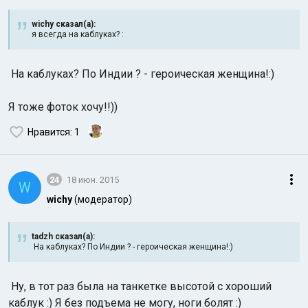
wichy сказал(а):
я всегда на каблуках? :
На каблуках? По Индии ? - героическая женщина!:)
Я тоже фоток хочу!!))
Нравится
: 1
24
18 июн. 2015
W
wichy
(модератор)
tadzh сказал(а):
На каблуках? По Индии ? - героическая женщина!:)
Ну, в тот раз была на танкетке высотой с хороший
каблук :) Я без подъема не могу, ноги болят :)