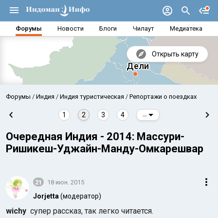
Форумы
Новости
Блоги
Чилаут
Медиатека
Открыть карту
Форумы
Индия
Индия туристическая
Репортажи о поездках
1
2
3
4
...
Очередная Индия - 2014: Массури-
Ришикеш-Уджайн-Манду-Омкарешвар
21
18 июн. 2015
Jorjetta
(модератор)
Аравийское море
Бенг
wichy
супер рассказ, так легко читается.