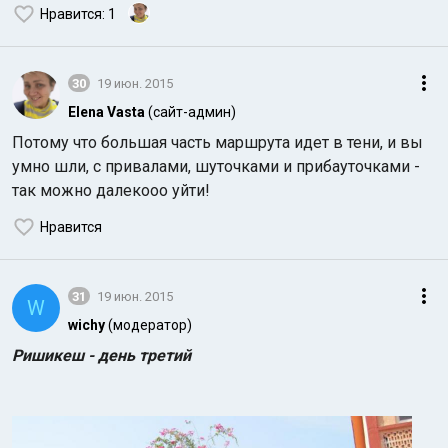
Нравится
: 1
30
19 июн. 2015
Elena Vasta
(сайт-админ)
Потому что большая часть маршрута идет в тени, и вы
умно шли, с привалами, шуточками и прибауточками -
так можно далекооо уйти!
Нравится
31
19 июн. 2015
W
wichy
(модератор)
Ришикеш - день третий