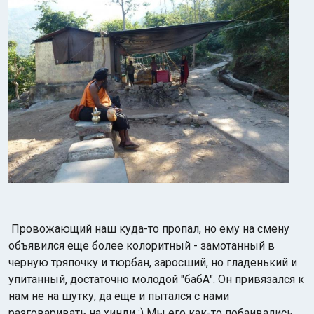
Провожающий наш куда-то пропал, но ему на смену
объявился еще более колоритный - замотанный в
черную тряпочку и тюрбан, заросший, но гладенький и
упитанный, достаточно молодой "бабА". Он привязался к
нам не на шутку, да еще и пытался с нами
разговаривать на хинди :) Мы его как-то побаивались,