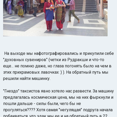
На выходе мы нафотографировались и прикупили себе
"духовных сувениров" (четки из Рудракши и что-то
еще... не помню даже, но глаза погонять было на чем в
этих прихрамовых лавочках :) ). На обратный путь мы
решили найти машинку.
"Гнездо" таксистов явно хотело нас развести. За машину
предлагалась космическая цена, мы на них фыркнули и
пошли дальше - силы были, чего бы не
прогуляться???? Хотя самая "негулящая" подруга начала
побаиваться, что эдак мы ее и на обратный путь в 22