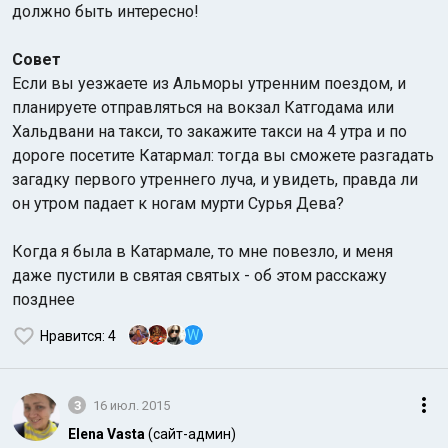
должно быть интересно!
Совет
Если вы уезжаете из Альморы утренним поездом, и
планируете отправляться на вокзал Катгодама или
Хальдвани на такси, то закажите такси на 4 утра и по
дороге посетите Катармал: тогда вы сможете разгадать
загадку первого утреннего луча, и увидеть, правда ли
он утром падает к ногам мурти Сурья Дева?
Когда я была в Катармале, то мне
повезло, и меня
даже пустили в святая святых - об этом расскажу
позднее
W
Нравится
: 4
3
16 июл. 2015
Elena Vasta
(сайт-админ)