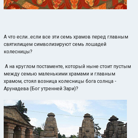
А что если...если все эти семь храмов перед главным
святилищем символизируют семь лошадей
колесницы?
А на круглом постаменте, который ныне стоит пустым
между семью маленькими храмами и главным
храмом, стоял возница колесницы бога солнца -
Арунадева (Бог утренней Зари)?