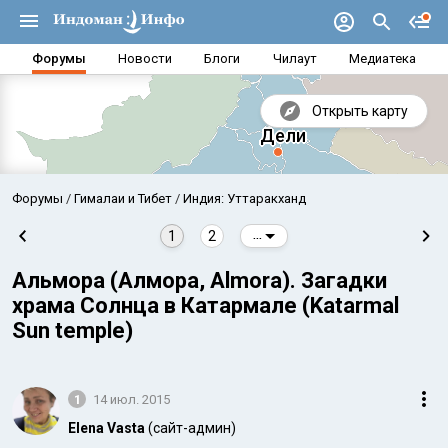
Форумы
Новости
Блоги
Чилаут
Медиатека
Открыть карту
Форумы
Гималаи и Тибет
Индия: Уттаракханд
1
2
...
Альмора (Алмора, Almora). Загадки
храма Солнца в Катармале (Katarmal
Sun temple)
1
14 июл. 2015
Аравийское море
Бенг
Elena Vasta
(сайт-админ)