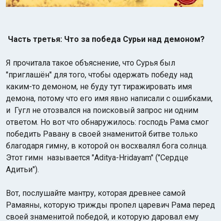
Часть третья: Что за победа Сурьи над демоном?
Я прочитала такое объяснение, что Сурья был
"приглашён" для того, чтобы одержать победу над
каким-то демоном, не буду тут тиражировать имя
демона, потому что его имя явно написали с ошибками,
и Гугл не отозвался на поисковый запрос ни одним
ответом. Но вот что обнаружилось: господь Рама смог
победить Равану в своей знаменитой битве только
благодаря гимну, в которой он восхвалял бога солнца.
Этот гимн называется "Aditya-Hridayam" ("Сердце
Адитьи").
Вот, послушайте мантру, которая древнее самой
Рамаяны, которую трижды пропел царевич Рама перед
своей знаменитой победой, и которую даровал ему