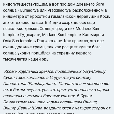
индопутешествующим, а вот про дом древнего бога
солнца - Burhaditya или Vraddhaditya, расположенном в
километре от крохотной гималайской деревушки Коси,
знают далеко не все. В Индии сохранилось еще
несколько храмов Солнца, среди них Modhera Sun
temple в Гуджарате, Martand Sun temple в Кашмире и
Osia Sun temple в Раджастхане. Как правило, это все
очень древние храмы, так как расцвет культа бога
солнца уходит пришёлся на середину первого
тысячелетия нашей эры.
Кроме отдельных храмов, посвященных богу-Солнцу,
Сурья также включен в Индуистскую систему
Панчаятана (Panchayatana). Панчаятана — поклонение
пяти богам, скульптуры которых установлены в одном
основном и четырех боковых храмах. В Сурья-
Панчаятаме меньшие хармы посвящены Ганеше,
Вишну, Деви и Шиве, воздвигаются с четырех сторон от