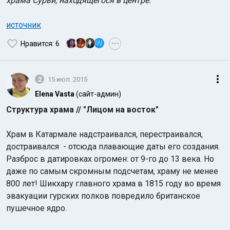
храма Сурьи, находящегося в центре.
источник
W
Нравится
: 6
•••
2
15 июл. 2015
Elena Vasta
(сайт-админ)
Структура храма // "Лицом на восток"
Храм в Катармале надстраивался, перестраивался,
достраивался - отсюда плавающие даты его создания.
Разброс в датировках огромен: от 9-го до 13 века. Но
даже по самым скромным подсчетам, храму не менее
800 лет! Шикхару главного храма в 1815 году во время
эвакуации гурских полков повредило британское
пушечное ядро.