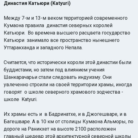
Династия Катьюри (Katyuri)
Между 7-м и 13-м веком территорией современного
Кумаона правила династия северных королей
Катьюри. Во времена высшего расцвета государство
Катьюри занимало все пространство нынешнего
Уттаракханда и западного Непала.
Индийский океан
Считается, что исторически короли этой династии были
буддистами, но затем под влиянием учения
Шанкарачарьи стали следовать индуизму. Они
увлеченно строили на своей территории храмы, иногда
говорят о школе северного храмового зодчества -
школе Katyuri.
Их храмы есть и в Бадринатхе, и в Джогешваре, и в
Багешваре. А в 10 км от столицы Кумаона Альморы, по
дороге на Раникхет на высоте 2100 расположен
главный шедевр этой архитектурной северной школы