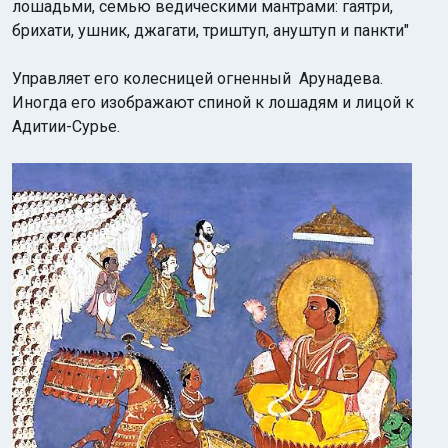
лошадьми, семью ведическими мантрами: гаятри,
брихати, ушник, джагати, триштуп, ануштуп и панкти"
Управляет его колесницей огненный Арунадева.
Иногда его изображают спиной к лошадям и лицой к
Адитии-Сурье.