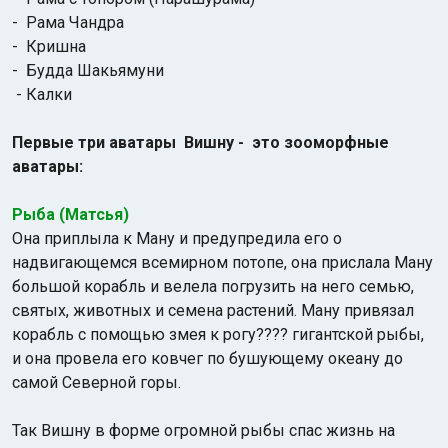
- Рама Чандра
- Кришна
- Будда Шакьямуни
- Калки
Первые три аватары Вишну - это зооморфные
аватары:
Рыба (Матсья)
Она приплыла к Ману и предупредила его о
надвигающемся всемирном потопе, она прислала Ману
большой корабль и велела погрузить на него семью,
святых, животных и семена растений. Ману привязал
корабль с помощью змея к рогу???? гигантской рыбы,
и она провела его ковчег по бушующему океану до
самой Северной горы.
Так Вишну в форме огромной рыбы спас жизнь на