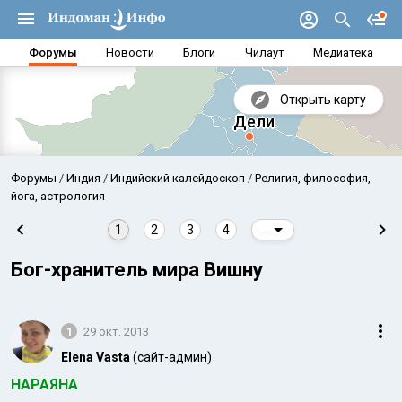
Форумы
Новости
Блоги
Чилаут
Медиатека
Открыть карту
Форумы
Индия
Индийский калейдоскоп
Религия, философия,
йога, астрология
1
2
3
4
...
Бог-хранитель мира Вишну
1
29 окт. 2013
Elena Vasta
(сайт-админ)
Аравийское море
Бенг
НАРАЯНА