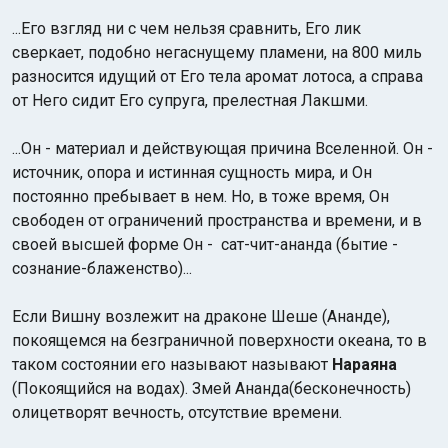
...Его взгляд ни с чем нельзя сравнить, Его лик
сверкает, подобно негаснущему пламени, на 800 миль
разносится идущий от Его тела аромат лотоса, а справа
от Него сидит Его супруга, прелестная Лакшми.
...Он - материал и действующая причина Вселенной. Он -
Индийский океан
источник, опора и истинная сущность мира, и Он
постоянно пребывает в нем. Но, в тоже время, Он
свободен от ограничений пространства и времени, и в
своей высшей форме Он - сат-чит-ананда (бытие -
сознание-блаженство)...
Если Вишну возлежит на драконе Шеше (Ананде),
покоящемся на безграничной поверхности океана, то в
таком состоянии его называют называют
Нараяна
(Покоящийся на водах). Змей Ананда(бесконечность)
олицетворят вечность, отсутствие времени.