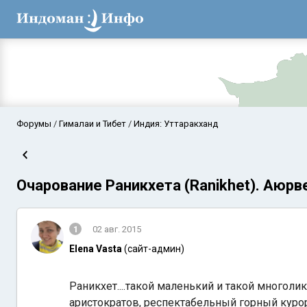
Форумы
Гималаи и Тибет
Индия: Уттаракханд
Очарование Раникхета (Ranikhet). Аюрв
1
02 авг. 2015
Elena Vasta
(сайт-админ)
Аравийское мор
Раникхет....такой маленький и такой многолик
аристократов, респектабельный горный куро