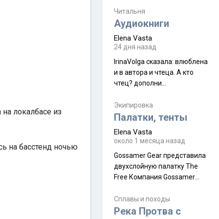
увидела его буквально
краешек, но все же схватила
Читальня
ауру штата, как-то он меня
Аудиокниги
принял и я его. Пышная
Elena Vasta
природа, мягкие
24 дня назад
доброжелательные люди,
IrinaVolga сказалa: влюблена
такая как бы переходная
и в автора и чтеца. А кто
ступень между привычной
чтец? дополни
нам Индией и остальными
рекомендацию
СВ штатами, которые я тоже
Экипировка
надеюсь увидеть.
 на локалбасе из
Палатки, тенты
Elena Vasta
около 1 месяца назад
сь на басстенд ночью
Gossamer Gear представила
двухслойную палатку The
Free Компания Gossamer
Gear представила
туристическую палатку The
Сплавы и походы
Free, которая стала первой
Река Протва с