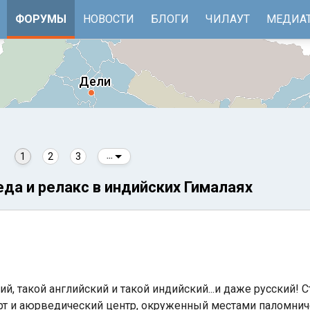
ФОРУМЫ
НОВОСТИ
БЛОГИ
ЧИЛАУТ
МЕДИА
1
2
3
...
еда и релакс в индийских Гималаях
е
Бенгальский залив
ий, такой английский и такой индийский...и даже русский! 
рт и аюрведический центр, окруженный местами паломнич