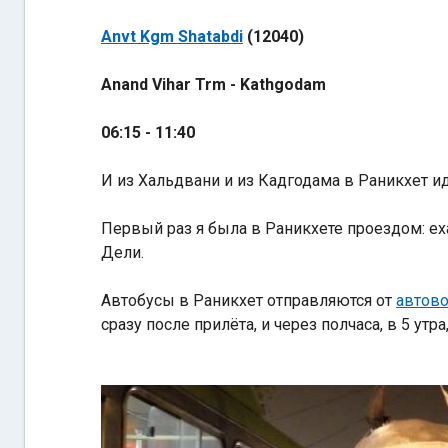
Anvt Kgm Shatabdi
(12040)
Anand Vihar Trm - Kathgodam
06:15 - 11:40
И из Хальдвани и из Кадгодама в Раникхет и
Первый раз я была в Раникхете проездом: еха
Дели.
Автобусы в Раникхет отправляются от
автово
сразу после прилёта, и через полчаса, в 5 утр