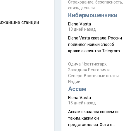
уже, как демобилизовались,
Страхование, безопасность,
связь, деньги
а продолжают встречаться
Кибермошенники
почти каждую неделю) и с
порога сообщил: "Эйтан
ближайшие станции
Elena Vasta
разводится!" Эйтан -
13 дней назад
мальчик из религиозной
Elena Vasta сказалa: России
семьи, из тех, кого называют
появился новый способ
"вязаные кипы". С 2022-го
кражи аккаунтов Telegram
без пароля и SMS
Прочитайте! У моих двух
Одича, Чхаттисгарх,
Западная Бенгалия и
знакомых вот так увели
Северо-Восточные штаты
аккаунты
Индии
Ассам
Elena Vasta
15 дней назад
Ассам оказался совсем не
таким, каким он
представлялся. Хотя я