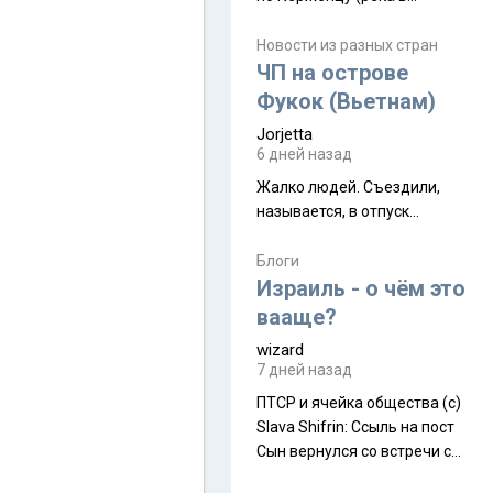
Нижегородской области) от
села Керженец до стоящего
Новости из разных стран
на берегу Волги
ЧП на острове
Макарьевского монастыря,
Фукок (Вьетнам)
это маршрут на 200 км
Jorjetta
[видео]
6 дней назад
Жалко людей. Съездили,
называется, в отпуск...
Блоги
Израиль - о чём это
вааще?
wizard
7 дней назад
ПТСР и ячейка общества (с)
Slava Shifrin: Ссыль на пост
Сын вернулся со встречи с
армейскими друзьями (год