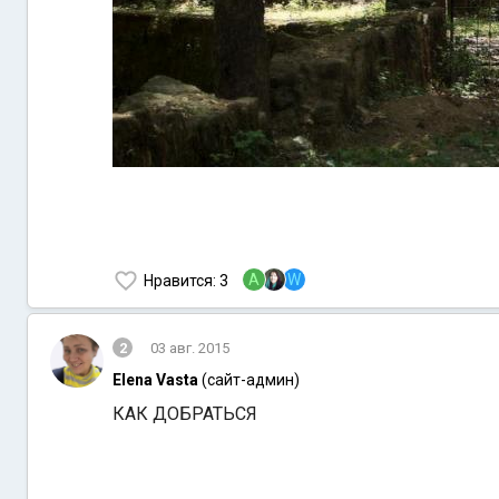
A
W
Нравится
: 3
2
03 авг. 2015
Elena Vasta
(сайт-админ)
КАК ДОБРАТЬСЯ