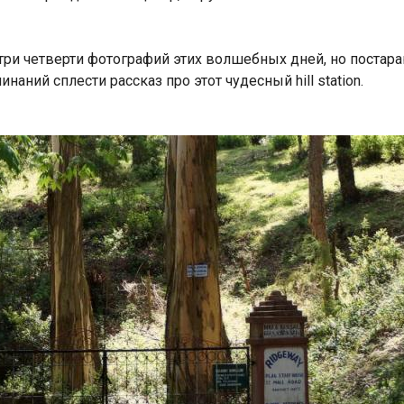
три четверти фотографий этих волшебных дней, но постар
аний сплести рассказ про этот чудесный hill station.
Индийский океан