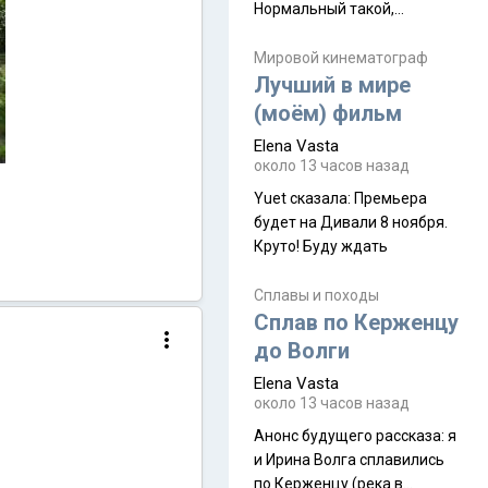
Нормальный такой,
запыхаться можно Elena
Vasta сказалa: Горы
Мировой кинематограф
Лучший в мире
Аватара? Да
(моём) фильм
Elena Vasta
около 13 часов назад
Yuet сказалa: Премьера
будет на Дивали 8 ноября.
Круто! Буду ждать
Сплавы и походы
Сплав по Керженцу
до Волги
Elena Vasta
около 13 часов назад
Анонс будущего рассказа: я
и Ирина Волга сплавились
по Керженцу (река в