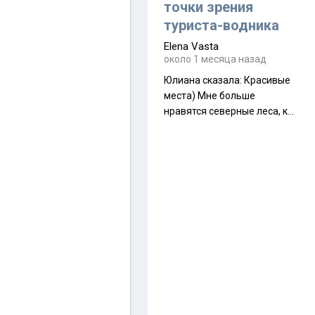
полностью самонесущей
точки зрения
ультралегкой моделью в
туриста-водника
ассортименте
Elena Vasta
производителя. Новинка
около 1 месяца назад
получила двухслойную
конструкцию с отдельным
Юлиана сказалa: Красивые
внешним тентом и сетчатой
места) Мне больше
внутренней палаткой, а ее
нравятся северные леса, как
масса в базовой
в Новгородчине)) Где флора
комплектации составляет
южной тайги
около 845 г. Палатка весит
менее