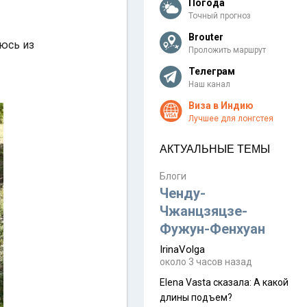
Погода
Точный прогноз
Brouter
аюсь из
Проложить маршрут
Телеграм
Наш канал
Виза в Индию
Лучшее для лонгстея
АКТУАЛЬНЫЕ ТЕМЫ
Блоги
Ченду-
Чжанцзяцзе-
Фужун-Фенхуан
IrinaVolga
около 3 часов назад
Elena Vasta сказалa: А какой
длины подъем?