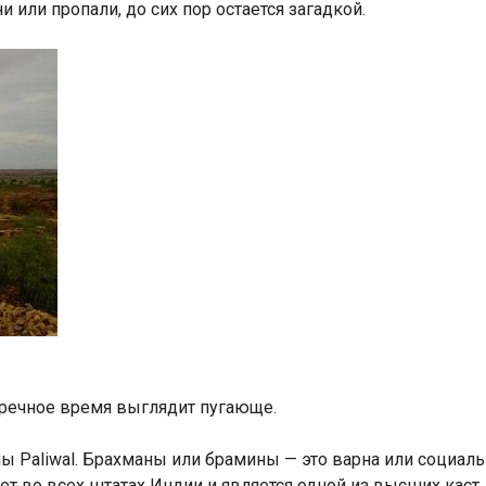
или пропали, до сих пор остается загадкой.
еречное время выглядит пугающе.
ны Paliwal. Брахманы или брамины — это варна или социальн
ет во всех штатах Индии и является одной из высших каст.