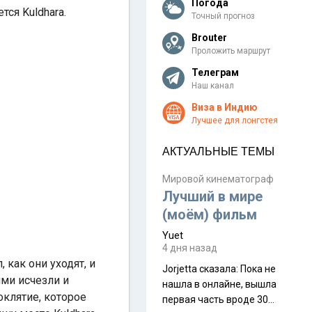
Погода
тся Kuldhara.
Точный прогноз
Brouter
Проложить маршрут
Телеграм
Наш канал
Виза в Индию
Лучшее для лонгстея
АКТУАЛЬНЫЕ ТЕМЫ
Мировой кинематограф
Лучший в мире
(моём) фильм
Yuet
4 дня назад
 как они уходят, и
Jorjetta сказалa: Пока не
ими исчезли и
нашла в онлайне, вышла
оклятие, которое
первая часть вроде 30