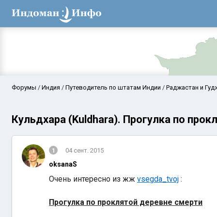
Форумы
Индия
Путеводитель по штатам Индии
Раджастан и Гуд
Кульдхара (Kuldhara). Прогулка по про
1
04 сент. 2015
oksanaS
Очень интересно из жж
vsegda_tvoj
:
Аравийское мор
Прогулка по проклятой деревне смерти