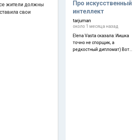
около 845 г. Палатка весит
Про искусственный
 все жители должны
менее
интеллект
оставила свои
tarjuman
около 1 месяца назад
Elena Vasta сказалa: Иишка
точно не спорщик, а
редкостный дипломат) Вот,
точно, надо его в МИДы на
помощь в переговорах
слать))