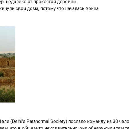
р, недалеко от проклятой деревни.
инули свои дома, потому что началась война.
 (Delhi’s Paranormal Society) послало команду из 30 чело
ам, что в общем-то неудивительно, они обнаружили там 