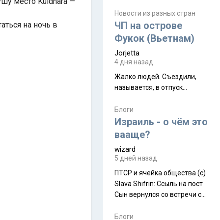
шу место Kuldhara —
июля. Премьера будет на
Дивали 8 ноября.
Новости из разных стран
ЧП на острове
аться на ночь в
Фукок (Вьетнам)
Jorjetta
4 дня назад
Жалко людей. Съездили,
называется, в отпуск...
Блоги
Израиль - о чём это
вааще?
wizard
5 дней назад
ПТСР и ячейка общества (с)
Slava Shifrin: Ссыль на пост
Сын вернулся со встречи с
армейскими друзьями (год
уже, как демобилизовались,
Блоги