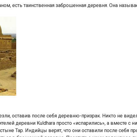
ном, есть таинственная заброшенная деревня. Она называе
Индийский океан
езли, оставив после себя деревню-призрак. Никто не видел,
ителей деревни Kuldhara просто «испарились», а вместе с н
тыне Тар. Индийцы верят, что они оставили после себя пр