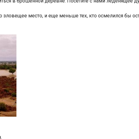
иться в брошенной деревне. Посетите с нами леденящее ду
о зловещее место, и еще меньше тех, кто осмелился бы ост
.