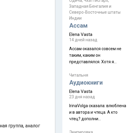
Прочитайте! У моих двух
Одича, Чхаттисгарх,
Пока
Западная Бенгалия и
знакомых вот так увели
Северо-Восточные штаты
аккаунты
Индии
Ассам
Elena Vasta
14 дней назад
Ассам оказался совсем не
таким, каким он
представлялся. Хотя я
увидела его буквально
краешек, но все же схватила
Читальня
ауру штата, как-то он меня
Аудиокниги
принял и я его. Пышная
Elena Vasta
природа, мягкие
23 дня назад
доброжелательные люди,
IrinaVolga сказалa: влюблена
такая как бы переходная
и в автора и чтеца. А кто
ступень между привычной
чтец? дополни
нам Индией и остальными
ая группа, аналог
рекомендацию
СВ штатами, которые я тоже
Экипировка