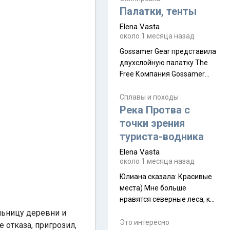
надеюсь увидеть.
Палатки, тенты
Elena Vasta
около 1 месяца назад
Gossamer Gear представила
двухслойную палатку The
Free Компания Gossamer
Gear представила
туристическую палатку The
Сплавы и походы
Free, которая стала первой
Река Протва с
полностью самонесущей
точки зрения
ультралегкой моделью в
туриста-водника
ассортименте
Elena Vasta
производителя. Новинка
около 1 месяца назад
получила двухслойную
конструкцию с отдельным
Юлиана сказалa: Красивые
внешним тентом и сетчатой
места) Мне больше
внутренней палаткой, а ее
нравятся северные леса, как
масса в базовой
в Новгородчине)) Где флора
льницу деревни и
комплектации составляет
южной тайги
Это интересно
е отказа, пригрозил,