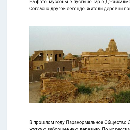
На фото: муссоны в пустыне Тар в Джайсалме
Согласно другой легенде, жители деревни пок
В прошлом году Паранормальное Общество Дели
жуткую заброшенную деревню. По их рассказ