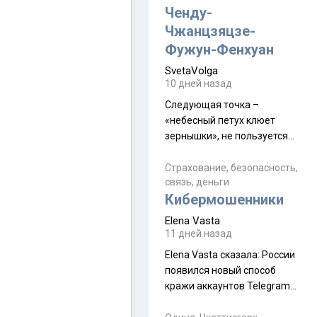
а продолжают встречаться
Ченду-
почти каждую неделю) и с
Чжанцзяцзе-
порога сообщил: "Эйтан
Фужун-Фенхуан
разводится!" Эйтан -
SvetaVolga
мальчик из религиозной
10 дней назад
семьи, из тех, кого называют
"вязаные кипы". С 2022-го
Следующая точка –
«небесный петух клюет
зернышки», не пользуется
спросом и вполне
заслужено, и чтобы попасть
Страхование, безопасность,
связь, деньги
на начало тропы показали
Кибермошенники
водителю карту, иначе
автобус не остановится.
Elena Vasta
Пошли туда, потому что я
11 дней назад
начиталась восторженных
Elena Vasta сказалa: России
отзывов. По мне – сплошная
появился новый способ
физуха, долгий спуск, потом
кражи аккаунтов Telegram
подъем по этому же пути.
без пароля и SMS
Вполне можно пропустить.