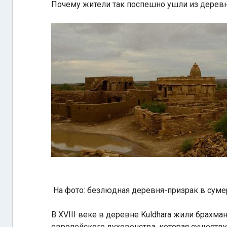
Почему жители так поспешно ушли из деревни 
На фото: безлюдная деревня-призрак в сум
В XVIII веке в деревне Kuldhara жили брахма
европейского духовенства, которая существу