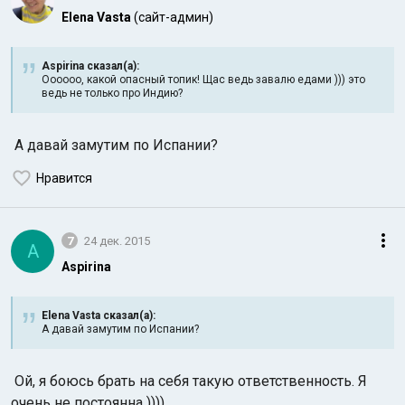
Elena Vasta
(сайт-админ)
Aspirina сказал(а):
Оооооо, какой опасный топик! Щас ведь завалю едами ))) это
ведь не только про Индию?
А давай замутим по Испании?
Нравится
7
24 дек. 2015
A
Aspirina
Elena Vasta сказал(а):
А давай замутим по Испании?
Ой, я боюсь брать на себя такую ответственность. Я
очень не постоянна ))))