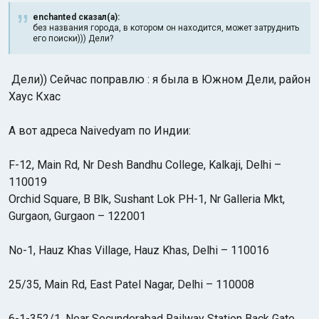
enchanted сказал(а):
без названия города, в котором он находится, может затруднить
его поиски))) Дели?
Дели)) Сейчас поправлю : я была в Южном Дели, район
Хаус Кхас
А вот адреса Naivedyam по Индии:
F-12, Main Rd, Nr Desh Bandhu College, Kalkaji, Delhi –
110019
Orchid Square, B Blk, Sushant Lok PH-1, Nr Galleria Mkt,
Gurgaon, Gurgaon – 122001
No-1, Hauz Khas Village, Hauz Khas, Delhi – 110016
25/35, Main Rd, East Patel Nagar, Delhi – 110008
6-1-352/1, Near Secunderabad Railway Station Back Gate,