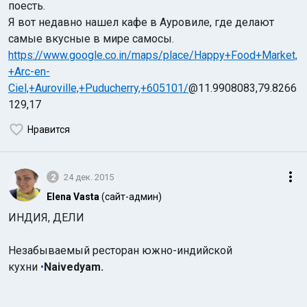
поесть.
Я вот недавно нашел кафе в Ауровиле, где делают
самые вкусные в мире самосы.
https://www.google.co.in/maps/place/Happy+Food+Market,
+Arc-en-
Ciel,+Auroville,+Puducherry,+605101/
@11.9908083,79.8266
129,17
Индийский океан
Нравится
2
24 дек. 2015
Elena Vasta
(сайт-админ)
ИНДИЯ, ДЕЛИ
Незабываемый ресторан южно-индийской
кухни
•
Naivedyam.