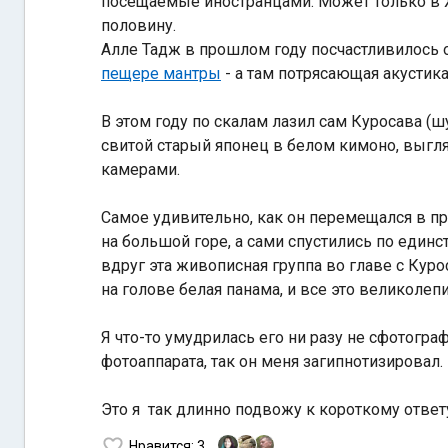
посещаемые иностранцами. Может только в Х
половину.
Алле Тадж в прошлом году посчастливилось о
пещере мантры
- а там потрясающая акустика
В этом году по скалам лазил сам Куросава (шу
свитой старый японец в белом кимоно, выг
камерами.
Самое удивительно, как он перемещался в про
на большой горе, а сами спустились по единс
вдруг эта живописная группа во главе с Кур
на голове белая панама, и все это великоле
Я что-то умудрилась его ни разу не сфотографи
фотоаппарата, так он меня загипнотизировал.
Это я так длинно подвожу к короткому ответу
Нравится
: 3