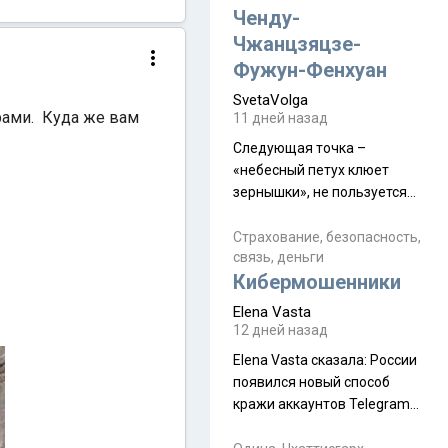
а продолжают встречаться
Ченду-
почти каждую неделю) и с
Чжанцзяцзе-
порога сообщил: "Эйтан
Фужун-Фенхуан
разводится!" Эйтан -
SvetaVolga
мальчик из религиозной
рами. Куда же вам
11 дней назад
семьи, из тех, кого называют
"вязаные кипы". С 2022-го
Следующая точка –
«небесный петух клюет
зернышки», не пользуется
спросом и вполне
заслужено, и чтобы попасть
Страхование, безопасность,
связь, деньги
на начало тропы показали
Кибермошенники
водителю карту, иначе
автобус не остановится.
Elena Vasta
Пошли туда, потому что я
12 дней назад
начиталась восторженных
Elena Vasta сказалa: России
отзывов. По мне – сплошная
появился новый способ
физуха, долгий спуск, потом
кражи аккаунтов Telegram
подъем по этому же пути.
без пароля и SMS
Вполне можно пропустить.