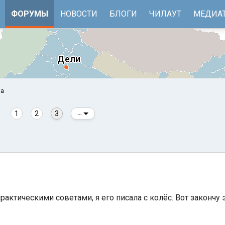
ФОРУМЫ
НОВОСТИ
БЛОГИ
ЧИЛАУТ
МЕДИА
оа
1
2
3
...
е
Бенгальский залив
рактическими советами, я его писала с колёс. Вот закончу э