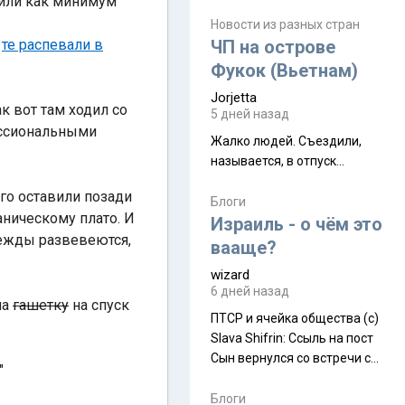
 или как минимум
июля. Премьера будет на
Дивали 8 ноября.
Новости из разных стран
:
те распевали в
ЧП на острове
Фукок (Вьетнам)
Jorjetta
ак вот там ходил со
5 дней назад
ессиональными
Жалко людей. Съездили,
называется, в отпуск...
его оставили позади
Блоги
аническому плато. И
Израиль - о чём это
дежды развевеются,
вааще?
wizard
6 дней назад
на
гашетку
на спуск
ПТСР и ячейка общества (с)
Slava Shifrin: Ссыль на пост
Сын вернулся со встречи с
"
армейскими друзьями (год
уже, как демобилизовались,
Блоги