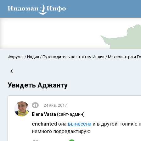
Форумы
Индия
Путеводитель по штатам Индии
Махараштра и Г
Увидеть Аджанту
41
24 янв. 2017
Elena Vasta
(сайт-админ)
Аравийское мор
enchanted
она
вынесена
и в другой топик с п
немного подредактирую