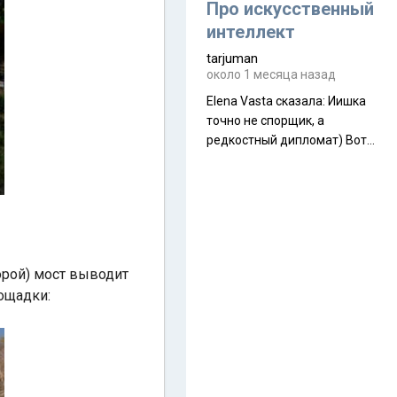
около 845 г. Палатка весит
Про искусственный
менее
интеллект
tarjuman
около 1 месяца назад
Elena Vasta сказалa: Иишка
точно не спорщик, а
редкостный дипломат) Вот,
точно, надо его в МИДы на
помощь в переговорах
слать))
торой) мост выводит
лощадки: