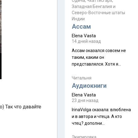
Прочитайте! У моих двух
Одича, Чхаттисгарх,
Пока
Западная Бенгалия и
знакомых вот так увели
Северо-Восточные штаты
аккаунты
Индии
Ассам
Elena Vasta
14 дней назад
Ассам оказался совсем не
таким, каким он
представлялся. Хотя я
увидела его буквально
краешек, но все же схватила
Читальня
ауру штата, как-то он меня
Аудиокниги
принял и я его. Пышная
Elena Vasta
природа, мягкие
23 дня назад
доброжелательные люди,
о) Так что давайте
IrinaVolga сказалa: влюблена
такая как бы переходная
и в автора и чтеца. А кто
ступень между привычной
чтец? дополни
нам Индией и остальными
рекомендацию
СВ штатами, которые я тоже
Экипировка