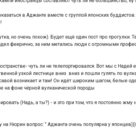
ампи иностранцы составляют чуть ли не большинство, ну
казаться в Аджанте вместе с группой японских буддистов
!
тка, но очень похож). Будет ещё один пост про прогулки. Т
лядел феерично, за ним метались люди с огромными проф
странстве- чуть ли не телепортировался. Вот мы с Надей 
твенной узкой лестнице вниз вниз и пошли гулять по вулк
осавой возникает и там! Он идёт широким шагом, белые о
пие на фоне чёрной вулканической породы
ровать (Надь, а ты?) - и это при том, что я постоянно жму 
 на Нюрин вопрос: " Аджанта очень популярна у японцев)))