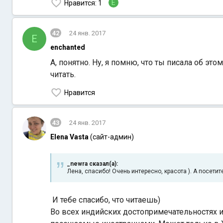
E
Нравится
: 1
42
24 янв. 2017
E
enchanted
А, понятно. Ну, я помню, что ты писала об э
читать.
Нравится
43
24 янв. 2017
Elena Vasta
(сайт-админ)
_newra сказал(а):
Лена, спасибо! Очень интересно, красота ). А посет
И тебе спасибо, что читаешь)
Во всех индийских достопримечательностях и