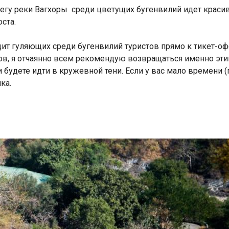
гу реки Вагхоры среди цветущих бугенвилий идет красив
ста.
дит гуляющих среди бугенвилий туристов прямо к тикет-офф
ов, я отчаянно всем рекомендую возвращаться именно эти
 будете идти в кружевной тени. Если у вас мало времени 
ка.