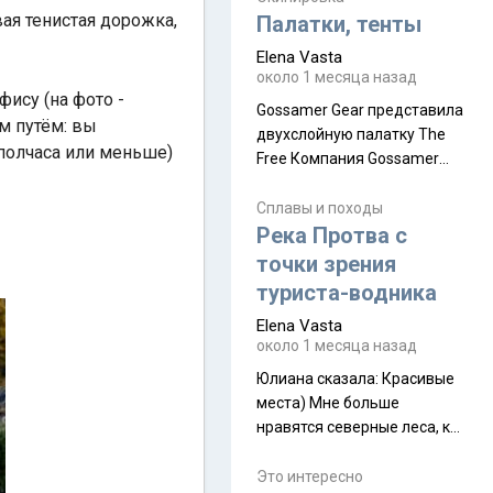
надеюсь увидеть.
ая тенистая дорожка,
Палатки, тенты
Elena Vasta
около 1 месяца назад
ису (на фото -
Gossamer Gear представила
м путём: вы
двухслойную палатку The
(полчаса или меньше)
Free Компания Gossamer
Gear представила
туристическую палатку The
Сплавы и походы
Free, которая стала первой
Река Протва с
полностью самонесущей
точки зрения
ультралегкой моделью в
туриста-водника
ассортименте
Elena Vasta
производителя. Новинка
около 1 месяца назад
получила двухслойную
конструкцию с отдельным
Юлиана сказалa: Красивые
внешним тентом и сетчатой
места) Мне больше
внутренней палаткой, а ее
нравятся северные леса, как
масса в базовой
в Новгородчине)) Где флора
комплектации составляет
южной тайги
Это интересно