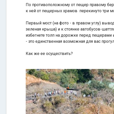
По противоположному от пещер правому бере
к ней от пещерных храмов перекинуто три мо
Первый мост (на фото - в правом углу) выво
зеленая крыша) и к стоянке автобусов-шаттл
избегнете толп на дорожке перед пещерами и
- это единственная возможная для вас прогул
Как же ее осуществить?