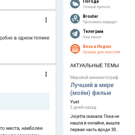
Погода
Точный прогноз
Brouter
Проложить маршрут
Телеграм
удобно в одном топике
Наш канал
Виза в Индию
Лучшее для лонгстея
АКТУАЛЬНЫЕ ТЕМЫ
Мировой кинематограф
Лучший в мире
(моём) фильм
Yuet
5 дней назад
Jorjetta сказалa: Пока не
нашла в онлайне, вышла
то места, наиболее
первая часть вроде 30