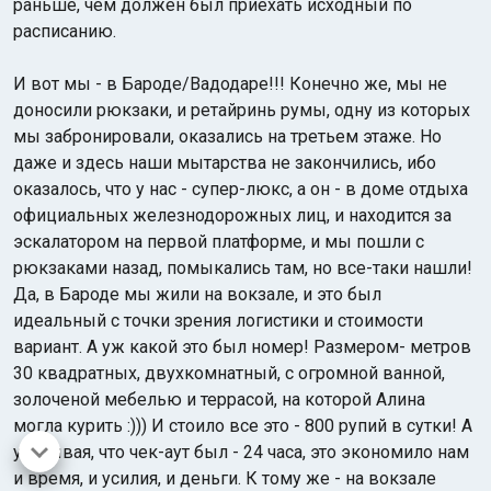
раньше, чем должен был приехать исходный по
расписанию.
И вот мы - в Бароде/Вадодаре!!! Конечно же, мы не
доносили рюкзаки, и ретайринь румы, одну из которых
мы забронировали, оказались на третьем этаже. Но
даже и здесь наши мытарства не закончились, ибо
оказалось, что у нас - супер-люкс, а он - в доме отдыха
официальных железнодорожных лиц, и находится за
эскалатором на первой платформе, и мы пошли с
рюкзаками назад, помыкались там, но все-таки нашли!
Да, в Бароде мы жили на вокзале, и это был
идеальный с точки зрения логистики и стоимости
вариант. А уж какой это был номер! Размером- метров
30 квадратных, двухкомнатный, с огромной ванной,
золоченой мебелью и террасой, на которой Алина
могла курить :))) И стоило все это - 800 рупий в сутки! А
учитывая, что чек-аут был - 24 часа, это экономило нам
и время, и усилия, и деньги. К тому же - на вокзале