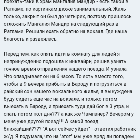
поехать-таки в храм Мангалия Мандир - есть такой в
Ратламе, по картинкам дюже занимательный. Жаль
только, закрыт он был до четырех, поэтому пришлось
отложить Мангалия Мандир на следующий раз в
Ратламе. Решили ехать обратно на вокзал. Где наша
благость и развеялась.
Перед тем, как опять идти в комнату для ледей я
непринужденно подошла к инквайри, решив узнать
точное время отправления нашего поезда. И узнала.
Что опаздывает он на 6 часов. То есть вместо того,
чтобы в 9 вечера прибыть в Бароду и погрузиться в
райский сон нашего вокзального жилья, я вынуждена
буду сидеть еще час на вокзале, и только потом
выехать в Бароду, и приехать туда дай бог в 3 утра, и
спать потом пол-дня??? а как же Чампанер? Вечером у
меня уже другой поезд!!! А какой поезд
ближайший???? "А вот сейчас уйдет" - ответил работник
ж/д. Я подумала, что на "этот" мы уже вряд ли попадем