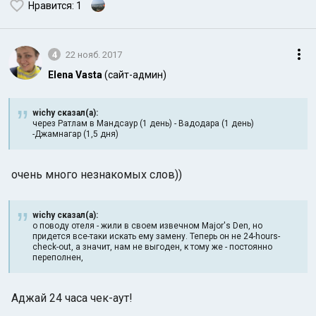
Нравится
: 1
4
22 нояб. 2017
Elena Vasta
(сайт-админ)
wichy сказал(а):
через Ратлам в Мандсаур (1 день) - Вадодара (1 день)
-Джамнагар (1,5 дня)
очень много незнакомых слов))
wichy сказал(а):
о поводу отеля - жили в своем извечном Major's Den, но
придется все-таки искать ему замену. Теперь он не 24-hours-
check-out, а значит, нам не выгоден, к тому же - постоянно
переполнен,
Аджай 24 часа чек-аут!