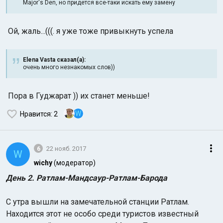
Major's Den, но придется все-таки искать ему замену
Ой, жаль...(((. я уже тоже привыкнуть успела
Elena Vasta сказал(а):
очень много незнакомых слов))
Пора в Гуджарат )) их станет меньше!
W
Нравится
: 2
6
22 нояб. 2017
W
wichy
(модератор)
День 2. Ратлам-Мандсаур-Ратлам-Барода
С утра вышли на замечательной станции Ратлам.
Находится этот не особо среди туристов известный