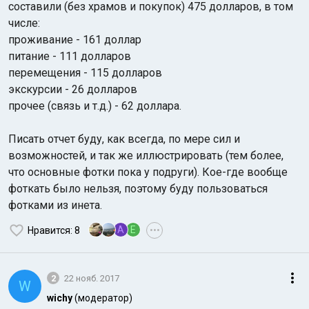
составили (без храмов и покупок) 475 долларов, в том
числе:
проживание - 161 доллар
питание - 111 долларов
перемещения - 115 долларов
экскурсии - 26 долларов
прочее (связь и т.д.) - 62 доллара.
Писать отчет буду, как всегда, по мере сил и
возможностей, и так же иллюстрировать (тем более,
что основные фотки пока у подруги). Кое-где вообще
фоткать было нельзя, поэтому буду пользоваться
фотками из инета.
A
E
Нравится
: 8
•••
2
22 нояб. 2017
W
wichy
(модератор)