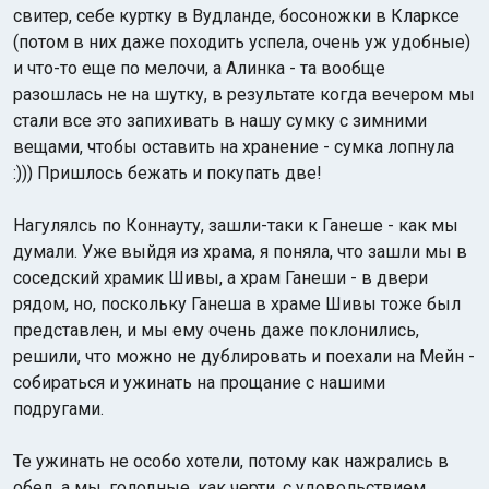
свитер, себе куртку в Вудланде, босоножки в Кларксе
(потом в них даже походить успела, очень уж удобные)
и что-то еще по мелочи, а Алинка - та вообще
разошлась не на шутку, в результате когда вечером мы
стали все это запихивать в нашу сумку с зимними
вещами, чтобы оставить на хранение - сумка лопнула
:))) Пришлось бежать и покупать две!
Нагулялсь по Коннауту, зашли-таки к Ганеше - как мы
думали. Уже выйдя из храма, я поняла, что зашли мы в
соседский храмик Шивы, а храм Ганеши - в двери
рядом, но, поскольку Ганеша в храме Шивы тоже был
представлен, и мы ему очень даже поклонились,
решили, что можно не дублировать и поехали на Мейн -
собираться и ужинать на прощание с нашими
подругами.
Те ужинать не особо хотели, потому как нажрались в
обед, а мы, голодные, как черти, с удовольствием