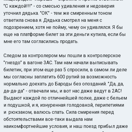
"С каждой!!!" - со смесью удивления и недоверия
уточнил дядька. "ОК" - тем же смиренным тоном
ответила снова я. Дядька смотрел на меня с
подозрением, хотя не пойму, чему он удивлялся. Я бы
еще на платформе билет за эти деньги купила, если бы
мне его там согласились продать.
Следом за контролером мы пошли в контролерское
"гнездо" в вагоне 3АС. Там нам начали выписывать
билетик, при этом еще раз 5 спросили, в самом ли деле
мы согласны заплатить 600 рупий за возможность
нормально доехать до Бароды без опозданий. "Да, да,
да-да-да" - отвечали мы, и вот нас даже ведут в 2АС!
Выдают каждой по отличнейшей полке, даже с бельем
и подушкой, и я, изнуренная голодовкой, перипетиями
и рюкзаком, валюсь спать. Сила смирения перед
обстоятельствами все-таки выдала нам
наикомфортнейшие условия, и наш поезд прибыл даже