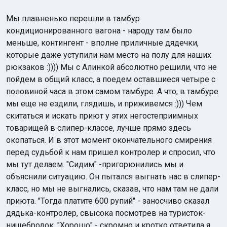
Мы плавненько перешли в тамбур
кондиционированного вагона - народу там было
меньше, контингент - вполне приличные дядечки,
которые даже уступили нам место на полу для наших
рюкзаков :)))) Мы с Алинкой абсолютно решили, что не
пойдем в общий класс, а поедем оставшиеся четыре с
половиной часа в этом самом тамбуре. А что, в тамбуре
мы еще не ездили, глядишь, и приживемся :))) Чем
скитаться и искать приют у этих негостеприимных
товарищей в слипер-классе, лучше прямо здесь
окопаться. И в этот момент окончательного смирения
перед судьбой к нам пришел контролер и спросил, что
мы тут делаем. "Сидим" -пригорюнились мы и
объяснили ситуацию. Он пытался выгнать нас в слипер-
класс, но мы не выгнались, сказав, что нам там не дали
приюта. "Тогда платите 600 рупий" - заносчиво сказал
дядька-контролер, свысока посмотрев на туристок-
нищебродок. "Хорошо" - скромно и кротко ответила я.