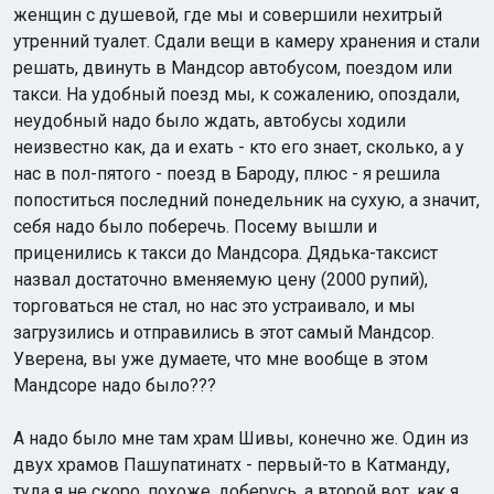
женщин с душевой, где мы и совершили нехитрый
утренний туалет. Сдали вещи в камеру хранения и стали
решать, двинуть в Мандсор автобусом, поездом или
такси. На удобный поезд мы, к сожалению, опоздали,
неудобный надо было ждать, автобусы ходили
неизвестно как, да и ехать - кто его знает, сколько, а у
нас в пол-пятого - поезд в Бароду, плюс - я решила
попоститься последний понедельник на сухую, а значит,
себя надо было поберечь. Посему вышли и
приценились к такси до Мандсора. Дядька-таксист
назвал достаточно вменяемую цену (2000 рупий),
торговаться не стал, но нас это устраивало, и мы
загрузились и отправились в этот самый Мандсор.
Уверена, вы уже думаете, что мне вообще в этом
Мандсоре надо было???
А надо было мне там храм Шивы, конечно же. Один из
двух храмов Пашупатинатх - первый-то в Катманду,
туда я не скоро, похоже, доберусь, а второй вот, как я