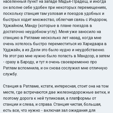
населенный пункт на западе Мадья-Прадеш, и иногда
он вполне себе удобен при некоторых перемещениях,
поскольку станция там узловая и поездов удобных и
быстрых ходит множество, облегчая связь с Индором,
Уджайном, Манду (которые в плане поездов в
достаточно неудобном углу). Меня уже заносило на
станцию в Ратламе несколько лет назад, когда мне
очень хотелось быстро переместиться из Харидвара в
Удджайн, а из Дели это было нудно и неудобственно.
На этот раз мне нужно было попасть в Мандсор, а затем
- сразу в Бароду, и тут я очень своевременно про
Ратлам вспомнила, и он снова сослужил мне отличную
службу.
Станция в Ратламе, кстати, интересная, стоит она на том
месте, где встречаются две железнодорожные ветки, и
поэтому дорога к ней тупиковая, а платформы от
станции и слева, и справа. Станция чистая, большая,
есть все, что нужно - включая зал ожидания для