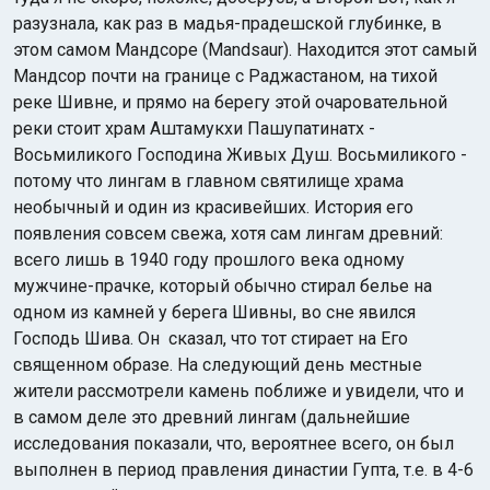
разузнала, как раз в мадья-прадешской глубинке, в
этом самом Мандсоре (Mandsaur). Находится этот самый
Мандсор почти на границе с Раджастаном, на тихой
реке Шивне, и прямо на берегу этой очаровательной
реки стоит храм Аштамукхи Пашупатинатх -
Восьмиликого Господина Живых Душ. Восьмиликого -
потому что лингам в главном святилище храма
необычный и один из красивейших. История его
появления совсем свежа, хотя сам лингам древний:
всего лишь в 1940 году прошлого века одному
мужчине-прачке, который обычно стирал белье на
одном из камней у берега Шивны, во сне явился
Господь Шива. Он сказал, что тот стирает на Его
священном образе. На следующий день местные
жители рассмотрели камень поближе и увидели, что и
в самом деле это древний лингам (дальнейшие
исследования показали, что, вероятнее всего, он был
выполнен в период правления династии Гупта, т.е. в 4-6