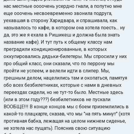
нас местные оооочень усердно гнали, а попутно мне
еще ооочень несвоевременно звонила подруга,
уехавшая в сторону Харидвара, и спрашивала, как
называлось то кафе, в котором она хотела поесть... ну
да, это же я ехала в Ришикеш и должна была знать
название кафе). И тут путь к общему классу нам
преградили кондиционированные, в которых
оккупировались дядьки-билетеры. Мы спросили у них
про общий класс, они сказали, что по перрону мы
пройти не успеем, и велели идти в слипер. Мы,
грешным делом, нацелились там и окопаться, памятуя
обо всех безбилетниках, которые с нами в дневных
переездах сидели, но не тут-то было. Местные здесь
(или в этом году???) безбилетников не пускали
ВООБЩЕ!!! В конце концов мы с боем приземлились в
какой-то плацкарте, сказав, что мы "на пять минут" (хотя
противная бабка, лежащая на целом нижнем сиденье,
не хотела нас пущать). Пояснив свою ситуацию