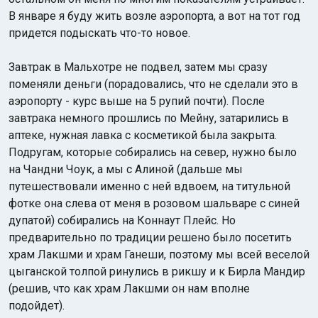
В январе я буду жить возле аэропорта, а вот на тот год
придется подыскать что-то новое.
Завтрак в Мальхотре не подвел, затем мы сразу
поменяли деньги (порадовались, что не сделали это в
аэропорту - курс выше на 5 рупий почти). После
завтрака немного прошлись по Мейну, затарились в
аптеке, нужная лавка с косметикой была закрыта.
Подругам, которые собирались на север, нужно было
на Чандни Чоук, а мы с Алиной (дальше мы
путешествовали именно с ней вдвоем, на титульной
фотке она слева от меня в розовом шальваре с синей
дупатой) собирались на Коннаут Плейс. Но
предварительно по традиции решено было посетить
храм Лакшми и храм Ганеши, поэтому мы всей веселой
цыганской толпой ринулись в рикшу и к Бирла Мандир
(решив, что как храм Лакшми он нам вполне
подойдет).