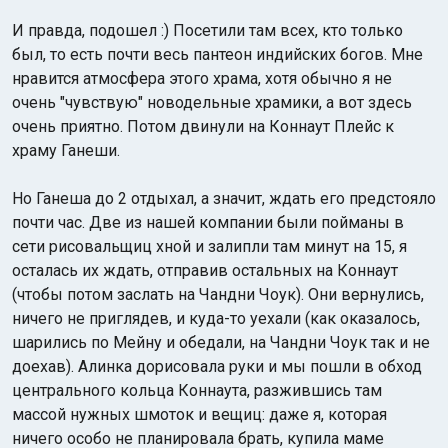
И правда, подошел :) Посетили там всех, кто только
был, то есть почти весь пантеон индийских богов. Мне
нравится атмосфера этого храма, хотя обычно я не
очень "чувствую" новодельные храмики, а вот здесь
очень приятно. Потом двинули на Коннаут Плейс к
храму Ганеши.
Но Ганеша до 2 отдыхал, а значит, ждать его предстояло
почти час. Две из нашей компании были пойманы в
сети рисовальщиц хной и залипли там минут на 15, я
осталась их ждать, отправив остальных на Коннаут
(чтобы потом заслать на Чандни Чоук). Они вернулись,
ничего не приглядев, и куда-то уехали (как оказалось,
шарились по Мейну и обедали, на Чандни Чоук так и не
доехав). Алинка дорисовала руки и мы пошли в обход
центрального кольца Коннаута, разжившись там
массой нужных шмоток и вещиц: даже я, которая
ничего особо не планировала брать, купила маме