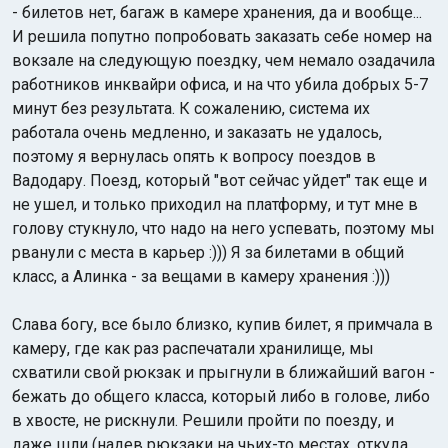
- билетов нет, багаж в камере хранения, да и вообще...
И решила попутно попробовать заказать себе номер на
вокзале на следующую поездку, чем немало озадачила
работников инквайри офиса, и на что убила добрых 5-7
минут без результата. К сожалению, система их
работала очень медленно, и заказать не удалось,
поэтому я вернулась опять к вопросу поездов в
Вадодару. Поезд, который "вот сейчас уйдет" так еще и
не ушел, и только приходил на платформу, и тут мне в
голову стукнуло, что надо на него успевать, поэтому мы
рванули с места в карьер :))) Я за билетами в общий
класс, а Алинка - за вещами в камеру хранения :)))
Слава богу, все было близко, купив билет, я примчала в
камеру, где как раз распечатали хранилище, мы
схватили свой рюкзак и прыгнули в ближайший вагон -
бежать до общего класса, который либо в голове, либо
в хвосте, не рискнули. Решили пройти по поезду, и
даже шли (надев рюкзаки на чьих-то местах, откуда