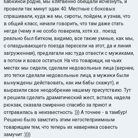
бабкиной родне, мы клятвенно обещали исчезнуть, и
провели так минут эдак 40. Местные с боковых
спрашивали, куда же мы, сироты, пойдем, и узнав, что
в общий класс, начали говорить, что там даже стать
негде (чему я не особо поверила, хотя хз... поезд
реально был битком, видимо, все такие умные, как мы,
с опаздывающего поезда пересели на этот, да и линия
загруженная), предлагали нас туда отвести с мужиками,
а потом и вовсе остаться. На что товарищи, на чьих
местах мы сидели, сделали недовольные лица (вернее,
это тетки сделали недовольные лица, а мужики были
вынуждены действовать, как им бабы скажут), и
выразили свое неодобрение нашему присутствию. Тут
я решила сделать драматический жест, встала, надела
рюкзак, сказала смиренно спасибо за приют и
отправилась в неизвестность :))) А точнее - в тамбур!
Решено было замстить этим негостеприимным
товарищам тем, что теперь их наверняка совесть
замучит :))))