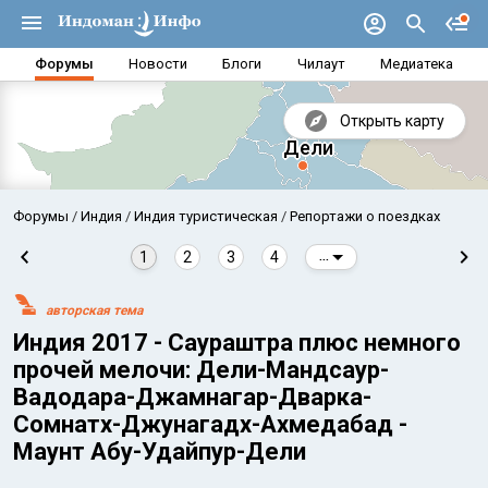
Форумы
Новости
Блоги
Чилаут
Медиатека
Открыть карту
Форумы
Индия
Индия туристическая
Репортажи о поездках
1
2
3
4
...
авторская тема
Индия 2017 - Саураштра плюс немного
прочей мелочи: Дели-Мандсаур-
Вадодара-Джамнагар-Дварка-
Сомнатх-Джунагадх-Ахмедабад -
Аравийское море
Бенг
Маунт Абу-Удайпур-Дели