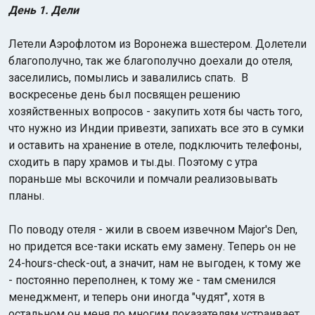
День 1. Дели
Летели Аэрофлотом из Воронежа вшестером. Долетели
благополучно, так же благополучно доехали до отеля,
заселились, помылись и завалились спать. В
воскресенье день был посвящен решению
хозяйственных вопросов - закупить хотя бы часть того,
что нужно из Индии привезти, запихать все это в сумки
и оставить на хранение в отеле, подключить телефоны,
сходить в пару храмов и ты.ды. Поэтому с утра
пораньше мы вскочили и помчали реализовывать
планы.
По поводу отеля - жили в своем извечном Major's Den,
но придется все-таки искать ему замену. Теперь он не
24-hours-check-out, а значит, нам не выгоден, к тому же
- постоянно переполнен, к тому же - там сменился
менеджмент, и теперь они иногда "чудят", хотя в
остальном он меня по многим показателям устраивает.