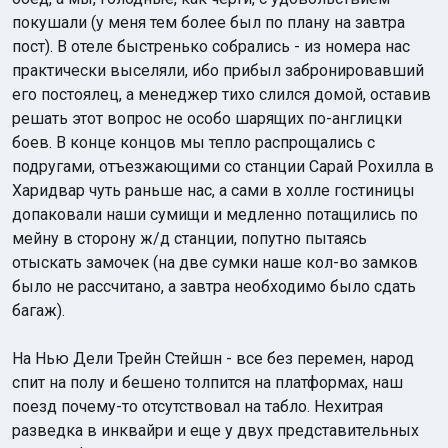
покушали (у меня тем более был по плану на завтра
пост). В отеле быстренько собрались - из номера нас
практически выселяли, ибо прибыл забронировавший
его постоялец, а менеджер тихо слился домой, оставив
решать этот вопрос не особо шарящих по-англицки
боев. В конце концов мы тепло распрощались с
подругами, отъезжающими со станции Сарай Рохилла в
Харидвар чуть раньше нас, а сами в холле гостиницы
допаковали наши сумищи и медленно потащились по
мейну в сторону ж/д станции, попутно пытаясь
отыскать замочек (на две сумки наше кол-во замков
было не рассчитано, а завтра необходимо было сдать
багаж).
На Нью Дели Трейн Стейшн - все без перемен, народ
спит на полу и бешено толпится на платформах, наш
поезд почему-то отсутствовал на табло. Нехитрая
разведка в инквайри и еще у двух представительных