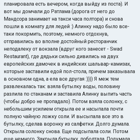
планировала есть вечером, когда выйду из поста). И
вот мы домчали до Ратлама (дорога от него до
Мандсора занимает на такси часа полтора) и снова
пошли в комнату для ледей :) Алинку надо было все-
таки покормить, поэтому, немного отдохнув,
отправились во вполне достойный ресторанчик
неподалеку от вокзала (вдруг кого занесет - Swad
Restaurant), где дядьки сильно дивились на двух
европейских дамочек в индийских шальвар-камизах,
которые заставили едой пол-стола, причем заказывала
в основном одна, а ела все другая :)))) Я меж тем
развлекалась так: взяла бутылку воды, половину
разлила по стаканам и заставила Алинку выпить часть
(чтобы добро не пропадало). Потом взяла солонку, с
небольшим усилием открыла ее и насыпала почти
полную чайную ложку соли. И высыпала все это в
бутылку, сделав воронку из салфетки. Долго думала.
Открыла солонку снова. Еще подсыпала соли. Потом
еще немного. Закрыла бутылку, поболтала. Подумала.