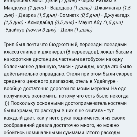
интересных мест: Дели
(1 день)
- через Ратлам в
Мандсаур
(1 день)
- Вадодара
(1 день)
-Джамнагар
(1,5
дня)
- Дварка
(1,5 дня)
-Сомнатх
(0,5 дня)
- Джунагадх
(1,5 дня)
- Ахмедабад
(0,5 дня)
- Маунт Абу
(1,5 дня)
-Удайпур
(почти 3 дня)
- Дели
(1 день)
Трип был почти что бюджетный, переезды поездами
класса слипер и дженерал (8 переездов), локал-басами
на короткие дистанции, частным автобусом на одну
более-менее длинную, такси - дважды, когда это было
действительно оправдано. Отели при этом были скорее
среднего ценового диапазона, отель в Удайпуре -
вообще достаточно дорогой по моим меркам. На еде
получилось экономить, потому что есть было некогда
:))) Поскольку основными достопримечательностями
были храмы, то расходы в них я не считала - тут
каждый дает, как у него рука поднимется, я из своих
соображений давала достаточно много, но можно
обойтись номинальными суммами. Итого расходы