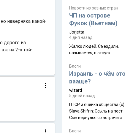
июля. Премьера будет на
Дивали 8 ноября.
Новости из разных стран
ЧП на острове
 но наверняка какой-
Фукок (Вьетнам)
Jorjetta
4 дня назад
о дороге из
Жалко людей. Съездили,
аж на 2-х той-
называется, в отпуск...
Блоги
Израиль - о чём это
вааще?
wizard
5 дней назад
ПТСР и ячейка общества (с)
Slava Shifrin: Ссыль на пост
Сын вернулся со встречи с
армейскими друзьями (год
уже, как демобилизовались,
Блоги