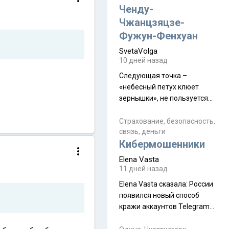
а продолжают встречаться
Ченду-
почти каждую неделю) и с
Чжанцзяцзе-
порога сообщил: "Эйтан
Фужун-Фенхуан
разводится!" Эйтан -
SvetaVolga
мальчик из религиозной
10 дней назад
семьи, из тех, кого называют
"вязаные кипы". С 2022-го
Следующая точка –
«небесный петух клюет
зернышки», не пользуется
спросом и вполне
заслужено, и чтобы попасть
Страхование, безопасность,
связь, деньги
на начало тропы показали
Кибермошенники
водителю карту, иначе
автобус не остановится.
Elena Vasta
Пошли туда, потому что я
11 дней назад
начиталась восторженных
Elena Vasta сказалa: России
отзывов. По мне – сплошная
появился новый способ
физуха, долгий спуск, потом
кражи аккаунтов Telegram
подъем по этому же пути.
без пароля и SMS
Вполне можно пропустить.