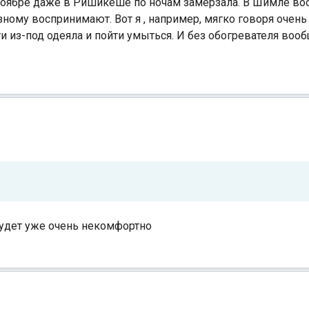
в ноябре даже в Ришикеше по ночам замерзала. В Шимле в
зному воспринимают. Вот я , например, мягко говоря очень
 из-под одеяла и пойти умыться. И без обогревателя воо
будет уже очень некомфортно