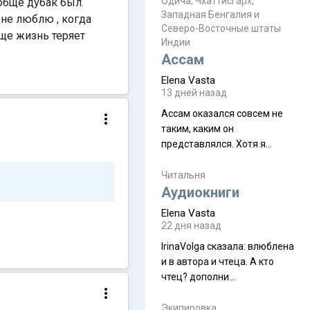
Прочитайте! У моих двух
Одича, Чхаттисгарх,
ообще дубак был.
Пока
Западная Бенгалия и
знакомых вот так увели
 не люблю , когда
Северо-Восточные штаты
аккаунты
бще жизнь теряет
Индии
Ассам
Elena Vasta
13 дней назад
Ассам оказался совсем не
таким, каким он
представлялся. Хотя я
увидела его буквально
краешек, но все же схватила
Читальня
ауру штата, как-то он меня
Аудиокниги
принял и я его. Пышная
Elena Vasta
природа, мягкие
22 дня назад
доброжелательные люди,
IrinaVolga сказалa: влюблена
такая как бы переходная
и в автора и чтеца. А кто
ступень между привычной
чтец? дополни
нам Индией и остальными
рекомендацию
СВ штатами, которые я тоже
Экипировка