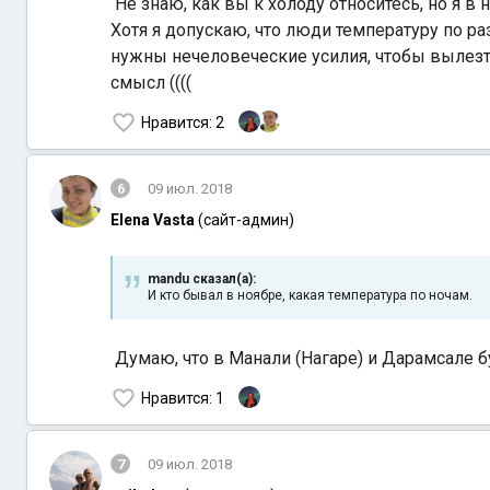
Не знаю, как вы к холоду относитесь, но я 
Хотя я допускаю, что люди температуру по ра
нужны нечеловеческие усилия, чтобы вылезти
смысл ((((
Нравится
: 2
6
09 июл. 2018
Elena Vasta
(сайт-админ)
mandu сказал(а):
И кто бывал в ноябре, какая температура по ночам.
Думаю, что в
Манали (Нагаре) и Дарамсале 
Нравится
: 1
7
09 июл. 2018