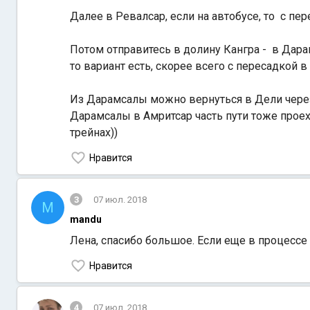
Далее в Ревалсар, если на автобусе, то с пе
Потом отправитесь в долину Кангра - в Дарам
то вариант есть, скорее всего с пересадкой 
Из Дарамсалы можно вернуться в Дели через 
Дарамсалы в Амритсар часть пути тоже проехат
трейнах))
Нравится
3
07 июл. 2018
M
mandu
Лена, спасибо большое. Если еще в процесс
Нравится
4
07 июл. 2018