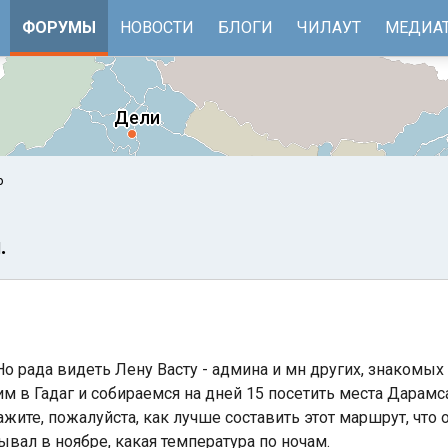
ФОРУМЫ
НОВОСТИ
БЛОГИ
ЧИЛАУТ
МЕДИА
р
.
Но рада видеть Лену Васту - админа и мн других, знакомых 
е
Бенгальский залив
м в Гадаг и собираемся на дней 15 посетить места Дарамса
ите, пожалуйста, как лучше составить этот маршрут, что 
бывал в ноябре, какая температура по ночам.