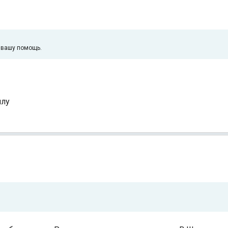
а вашу помощь.
млу