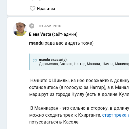
Нравится
2
03 июл. 2018
Elena Vasta
(сайт-админ)
mandu
рада вас видеть тоже)
mandu сказал(а):
Дарамсала, Вашишт, Наггар, Манали, Шимла, Маника
Начните с Шимлы, из нее поезжайте в долин
остановитесь (я голосую за Наггар), а в Ман
маршрут из города Куллу (есть в долине Кулл
В Маникаран - это сильно в сторону, в долину
можно сходить трек к Кхирганге,
старт трека 
потусоваться в Касоле.