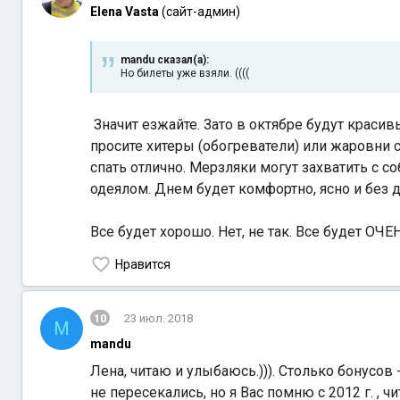
Elena Vasta
(сайт-админ)
mandu сказал(а):
Но билеты уже взяли. ((((
Значит езжайте. Зато в октябре будут красив
просите хитеры (обогреватели) или жаровни 
спать отлично. Мерзляки могут захватить с с
одеялом. Днем
будет комфортно, ясно и без 
Все будет хорошо. Нет, не так. Все будет О
Нравится
10
23 июл. 2018
M
mandu
Лена, читаю и улыбаюсь.))). Столько бонусов
не пересекались, но я Вас помню с 2012 г. , 