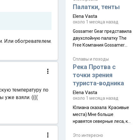
надеюсь увидеть.
Палатки, тенты
Elena Vasta
около 1 месяца назад
Gossamer Gear представила
двухслойную палатку The
и. Или обогревателем.
Free Компания Gossamer
Gear представила
туристическую палатку The
Сплавы и походы
Free, которая стала первой
Река Протва с
полностью самонесущей
точки зрения
ультралегкой моделью в
туриста-водника
ассортименте
скую температуру по
Elena Vasta
производителя. Новинка
ы уже взяли. ((((
около 1 месяца назад
получила двухслойную
конструкцию с отдельным
Юлиана сказалa: Красивые
внешним тентом и сетчатой
места) Мне больше
внутренней палаткой, а ее
нравятся северные леса, как
масса в базовой
в Новгородчине)) Где флора
комплектации составляет
южной тайги
Это интересно