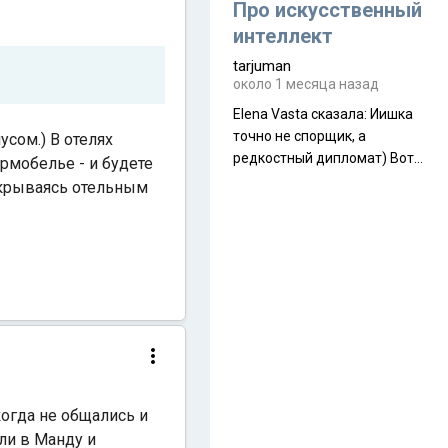
около 845 г. Палатка весит
Про искусственный
менее
интеллект
tarjuman
около 1 месяца назад
Elena Vasta сказалa: Иишка
точно не спорщик, а
усом.) В отелях
редкостный дипломат) Вот,
рмобелье - и будете
точно, надо его в МИДы на
накрываясь отельным
помощь в переговорах
слать))
когда не общались и
али в Манду и