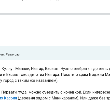
Индийский океан
рам, Ревалсар
у Куллу: Манали,
Наггар, Васишт. Нужно выбрать, где вы в
али и Васишт съездите из Наггара. Посетите храм Биджли М
у город с таким же названием).
 Парвати, туда можно съездить с ночевкой. Если интересен 
из Касоля
(деревня рядом с Маникараном). Или даже без т