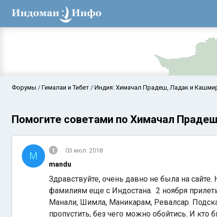
Форумы
Гималаи и Тибет
Индия: Химачал Прадеш, Ладак и Кашми
Помогите советами по Химачал Прадеш
1
03 июл. 2018
M
mandu
Здравствуйте, очень давно не была на сайте. 
Аравийское мор
фамилиям еще с Индостана. 2 ноября прилети
Манали, Шимла, Маникарам, Ревалсар. Подскаж
пропустить, без чего можно обойтись. И кто 