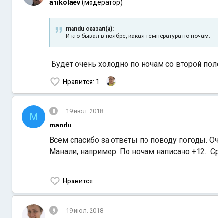
anikolaev
(модератор)
mandu сказал(а):
И кто бывал в ноябре, какая температура по ночам.
Будет очень холодно по ночам со второй пол
Нравится
: 1
8
19 июл. 2018
M
mandu
Всем спасибо за ответы по поводу погоды. О
Манали, например. По ночам написано +12. Ср
Нравится
9
19 июл. 2018