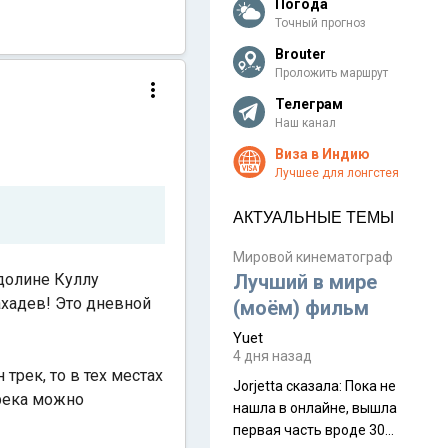
Погода
Точный прогноз
Brouter
Проложить маршрут
Телеграм
Наш канал
Виза в Индию
Лучшее для лонгстея
АКТУАЛЬНЫЕ ТЕМЫ
Мировой кинематограф
 долине Куллу
Лучший в мире
ахадев! Это дневной
(моём) фильм
Yuet
4 дня назад
трек, то в тех местах
Jorjetta сказалa: Пока не
река можно
нашла в онлайне, вышла
первая часть вроде 30