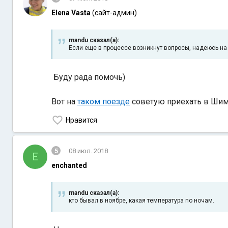
Elena Vasta
(сайт-админ)
mandu сказал(а):
Если еще в процессе возникнут вопросы, надеюсь н
Буду рада помочь)
Вот на
таком поезде
советую приехать в Ши
Нравится
5
08 июл. 2018
E
enchanted
mandu сказал(а):
кто бывал в ноябре, какая температура по ночам.