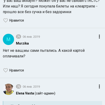
у вас ваш аккаунт? Может он у вас не связан с IRCTC?
Или наш? Я сегодня покупала билеты на клеартрипе -
прошло все без сучка и без задоринки
Нравится
71
06 янв. 2019
M
Murzika
Нет не ваш,мы сами пытались. А какой картой
оплачивали?
Нравится
72
06 янв. 2019
Elena Vasta
(сайт-админ)