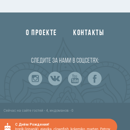
О ПРОЕКТЕ
КОНТАКТЫ
Следите за нами в соцсетях:
Сейчас на сайте гостей - 4, индоманов - 0
C Днём Рождения!
IronIk (irinanik)
,
ejevika
,
clownfish
,
kolemiko
,
marten
,
Petrov