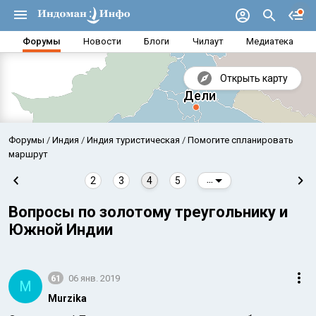
Форумы
Новости
Блоги
Чилаут
Медиатека
Открыть карту
Форумы
Индия
Индия туристическая
Помогите спланировать
маршрут
2
3
4
5
...
Вопросы по золотому треугольнику и
Южной Индии
61
06 янв. 2019
M
Аравийское море
Бенг
Murzika