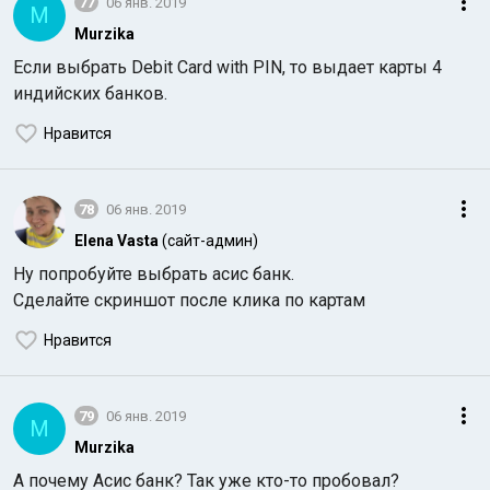
77
06 янв. 2019
M
Murzika
Если выбрать Debit Card with PIN, то выдает карты 4
индийских банков.
Нравится
78
06 янв. 2019
Elena Vasta
(сайт-админ)
Ну попробуйте выбрать асис банк.
Сделайте скриншот после клика по картам
Нравится
79
06 янв. 2019
M
Murzika
А почему Асис банк? Так уже кто-то пробовал?