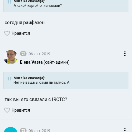
Murzika сказал(а):
А какой картой оплачивали?
сегодня райфазен
Нравится
73
06 янв. 2019
Elena Vasta
(сайт-админ)
Murzika сказал(а):
Нет не ваш,мы сами пытались. А
так вы его связали с IRCTC?
Нравится
74
06 янв. 2019