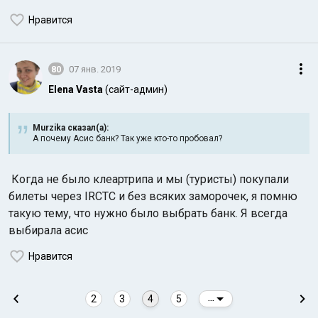
Нравится
80
07 янв. 2019
Elena Vasta
(сайт-админ)
Murzika сказал(а):
А почему Асис банк? Так уже кто-то пробовал?
Когда не было клеартрипа и мы (туристы) покупали
билеты через IRCTC и без всяких заморочек, я помню
такую тему, что нужно было выбрать банк. Я всегда
выбирала асис
Нравится
2
3
4
5
...