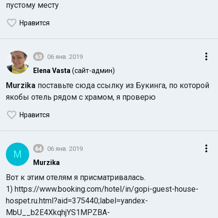
пустому месту
Нравится
63
06 янв. 2019
Elena Vasta
(сайт-админ)
Murzika
поставьте сюда ссылку из Букинга, по которой
якобы отель рядом с храмом, я проверю
Нравится
64
06 янв. 2019
M
Murzika
Вот к этим отелям я присматривалась.
1) https://www.booking.com/hotel/in/gopi-guest-house-
hospet.ru.html?aid=375440;label=yandex-
MbU__b2E4XkqhjYS1MPZBA-