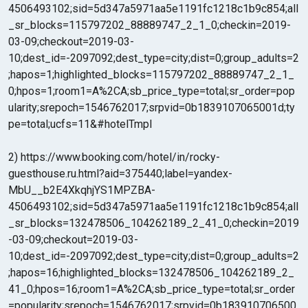
4506493102;sid=5d347a5971aa5e1191fc1218c1b9c854;all
_sr_blocks=115797202_88889747_2_1_0;checkin=2019-
03-09;checkout=2019-03-
10;dest_id=-2097092;dest_type=city;dist=0;group_adults=2
;hapos=1;highlighted_blocks=115797202_88889747_2_1_
0;hpos=1;room1=A%2CA;sb_price_type=total;sr_order=pop
ularity;srepoch=1546762017;srpvid=0b1839107065001d;ty
pe=total;ucfs=11&#hotelTmpl
2) https://www.booking.com/hotel/in/rocky-
guesthouse.ru.html?aid=375440;label=yandex-
MbU__b2E4XkqhjYS1MPZBA-
4506493102;sid=5d347a5971aa5e1191fc1218c1b9c854;all
_sr_blocks=132478506_104262189_2_41_0;checkin=2019
-03-09;checkout=2019-03-
10;dest_id=-2097092;dest_type=city;dist=0;group_adults=2
;hapos=16;highlighted_blocks=132478506_104262189_2_
41_0;hpos=16;room1=A%2CA;sb_price_type=total;sr_order
=popularity;srepoch=1546762017;srpvid=0b183910706500