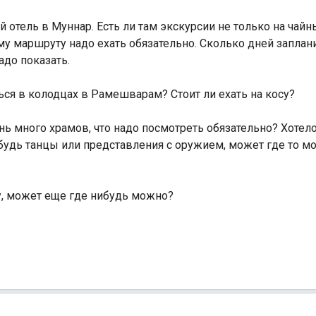
 отель в Муннар. Есть ли там экскурсии не только на чайн
му маршруту надо ехать обязательно. Сколько дней запла
адо показать.
ся в колодцах в Рамешварам? Стоит ли ехать на косу?
ень много храмов, что надо посмотреть обязательно? Хоте
будь танцы или представления с оружием, может где то м
у, может еще где нибудь можно?