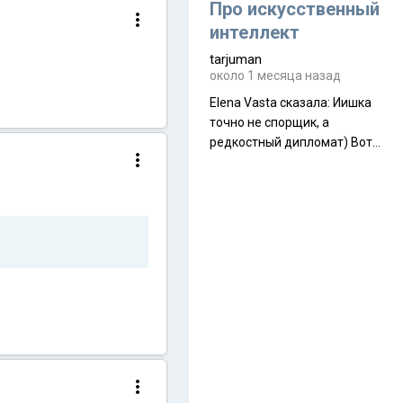
около 845 г. Палатка весит
Про искусственный
менее
интеллект
tarjuman
около 1 месяца назад
Elena Vasta сказалa: Иишка
точно не спорщик, а
редкостный дипломат) Вот,
точно, надо его в МИДы на
помощь в переговорах
слать))