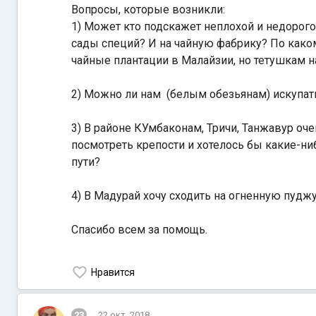
Вопросы, которые возникли:
1) Может кто подскажет неплохой и недорогой
сады специй? И на чайную фабрику? По како
чайные плантации в Малайзии, но тетушкам н
2) Можно ли нам (белым обезьянам) искупать
3) В районе КУмбаконам, Тричи, Танжавур оч
посмотреть крепости и хотелось бы какие-ни
пути?
4) В Мадурай хочу сходить на огненную пудж
Спасибо всем за помощь.
Нравится
23
22 окт. 2018