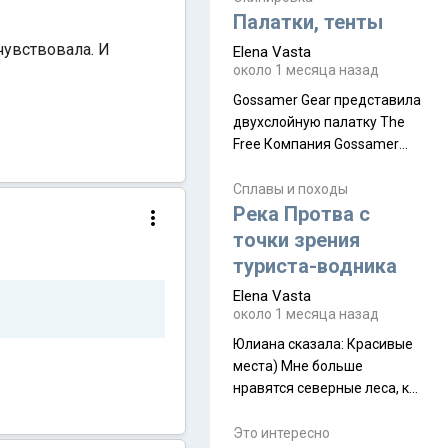
надеюсь увидеть.
Палатки, тенты
чувствовала. И
Elena Vasta
около 1 месяца назад
Gossamer Gear представила
двухслойную палатку The
Free Компания Gossamer
Gear представила
туристическую палатку The
Сплавы и походы
Free, которая стала первой
Река Протва с
полностью самонесущей
точки зрения
ультралегкой моделью в
туриста-водника
ассортименте
Elena Vasta
производителя. Новинка
около 1 месяца назад
получила двухслойную
конструкцию с отдельным
Юлиана сказалa: Красивые
внешним тентом и сетчатой
места) Мне больше
внутренней палаткой, а ее
нравятся северные леса, как
масса в базовой
в Новгородчине)) Где флора
комплектации составляет
южной тайги
Это интересно