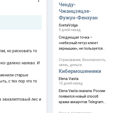
а продолжают встречаться
Ченду-
почти каждую неделю) и с
Чжанцзяцзе-
порога сообщил: "Эйтан
Фужун-Фенхуан
разводится!" Эйтан -
SvetaVolga
мальчик из религиозной
9 дней назад
семьи, из тех, кого называют
"вязаные кипы". С 2022-го
Следующая точка –
«небесный петух клюет
зернышки», не пользуется
ая, но рисковать то
спросом и вполне
заслужено, и чтобы попасть
Страхование, безопасность,
еко-далеко налево. И
связь, деньги
на начало тропы показали
Кибермошенники
водителю карту, иначе
аменили старые
автобус не остановится.
Elena Vasta
ь, с тех пор что то
Пошли туда, потому что я
10 дней назад
начиталась восторженных
Elena Vasta сказалa: России
отзывов. По мне – сплошная
появился новый способ
физуха, долгий спуск, потом
в эвкалиптовый лес и
кражи аккаунтов Telegram
подъем по этому же пути.
без пароля и SMS
Вполне можно пропустить.