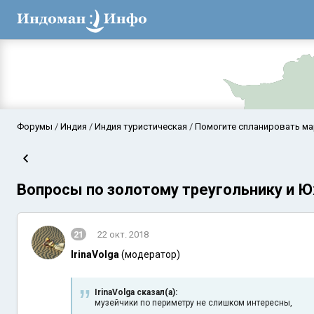
Форумы
Индия
Индия туристическая
Помогите спланировать м
Вопросы по золотому треугольнику и 
21
22 окт. 2018
IrinaVolga
(модератор)
Аравийское мор
IrinaVolga сказал(а):
музейчики по периметру не слишком интересны,