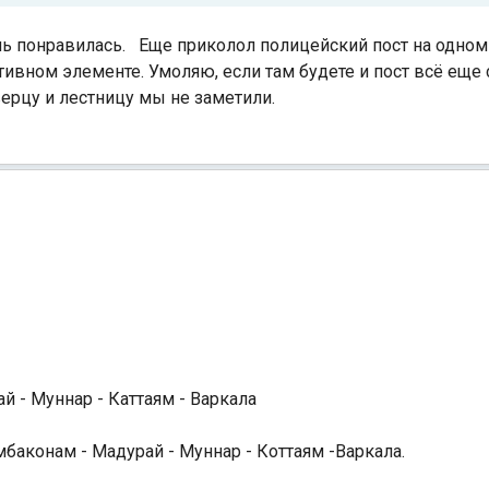
ь понравилась. Еще приколол полицейский пост на одном 
тивном элементе. Умоляю, если там будете и пост всё еще 
верцу и лестницу мы не заметили.
Индийский океан
й - Муннар - Каттаям - Варкала
баконам - Мадурай - Муннар - Коттаям -Варкала.