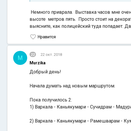
Немного приврала. Выставка часов мне очен
высоте метров пять. Просто стоит на декора
выясните, как полицейский туда попадает. Д
Нравится
22
22 окт. 2018
M
Murzika
Добрый день!
Начала думать над новым маршрутом.
Пока получилось 2:
1) Варкала - Каньякумари - Сучидрам - Мадура
2) Варкала - Каньякумари - Рамешварам - Кум