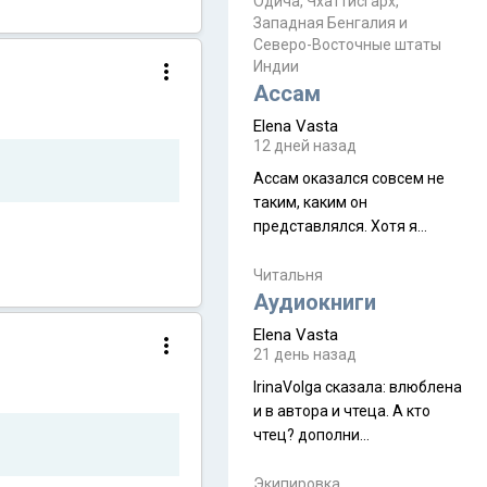
Прочитайте! У моих двух
Одича, Чхаттисгарх,
Пока
Западная Бенгалия и
знакомых вот так увели
Северо-Восточные штаты
аккаунты
Индии
Ассам
Elena Vasta
12 дней назад
Ассам оказался совсем не
таким, каким он
представлялся. Хотя я
увидела его буквально
краешек, но все же схватила
Читальня
ауру штата, как-то он меня
Аудиокниги
принял и я его. Пышная
Elena Vasta
природа, мягкие
21 день назад
доброжелательные люди,
IrinaVolga сказалa: влюблена
такая как бы переходная
и в автора и чтеца. А кто
ступень между привычной
чтец? дополни
нам Индией и остальными
рекомендацию
СВ штатами, которые я тоже
Экипировка