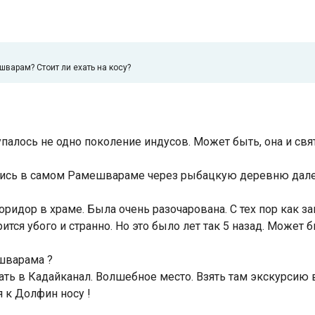
варам? Стоит ли ехать на косу?
упалось не одно поколение индусов. Может быть, она и свят
ройтись в самом Рамешвараме через рыбацкую деревню дал
идор в храме. Была очень разочарована. С тех пор как з
я убого и странно. Но это было лет так 5 назад. Может быт
шварама ?
ть в Кадайканал. Волшебное место. Взять там экскурсию 
 к Долфин носу !