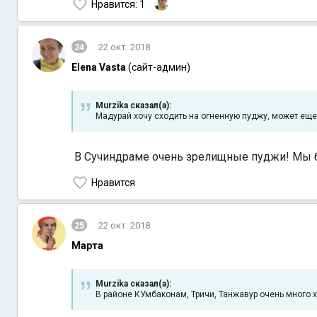
Нравится
: 1
24
22 окт. 2018
Elena Vasta
(сайт-админ)
Murzika сказал(а):
Мадурай хочу сходить на огненную пуджу, может еще
В Сучиндраме очень зрелищные пуджи! Мы б
Нравится
25
22 окт. 2018
Марта
Murzika сказал(а):
В районе КУмбаконам, Тричи, Танжавур очень много 