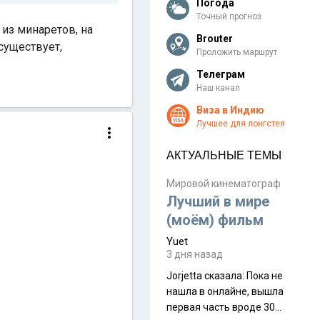
Погода
Точный прогноз
из минаретов, на
Brouter
существует,
Проложить маршрут
Телеграм
Наш канал
Виза в Индию
Лучшее для лонгстея
АКТУАЛЬНЫЕ ТЕМЫ
Мировой кинематограф
Лучший в мире
(моём) фильм
Yuet
3 дня назад
Jorjetta сказалa: Пока не
нашла в онлайне, вышла
первая часть вроде 30