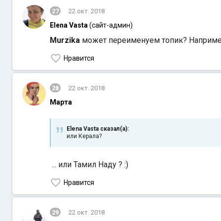
27
22 окт. 2018
Elena Vasta
(сайт-админ)
Murzika
может переименуем топик? Например 
Нравится
28
22 окт. 2018
Марта
Elena Vasta сказал(а):
или Керала?
... или Тамил Наду ? :)
Нравится
29
22 окт. 2018