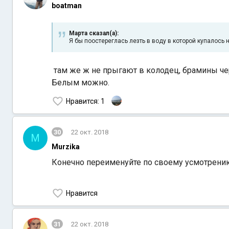
boatman
Марта сказал(а):
Я бы поостереглась лезть в воду в которой купалось
там же ж не прыгают в колодец, брамины че
Белым можно.
Нравится
: 1
30
22 окт. 2018
M
Murzika
Конечно переименуйте по своему усмотрени
Нравится
31
22 окт. 2018