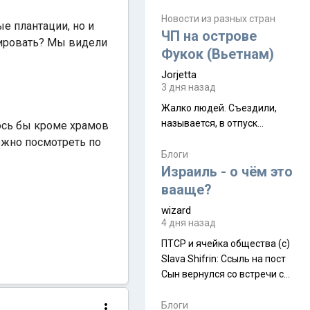
июля. Премьера будет на
Дивали 8 ноября.
Новости из разных стран
ые плантации, но и
ЧП на острове
нировать? Мы видели
Фукок (Вьетнам)
Jorjetta
3 дня назад
Жалко людей. Съездили,
называется, в отпуск...
лось бы кроме храмов
ожно посмотреть по
Блоги
Израиль - о чём это
вааще?
wizard
4 дня назад
ПТСР и ячейка общества (с)
Slava Shifrin: Ссыль на пост
Сын вернулся со встречи с
армейскими друзьями (год
уже, как демобилизовались,
Блоги