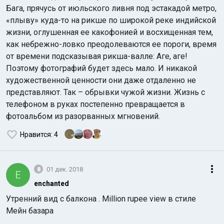
Бага, прячусь от июльского ливня под эстакадой метро,
«плыву» куда-то на рикше по широкой реке индийской
жизни, оглушенная ее какофонией и восхищенная тем,
как небрежно-ловко преодолеваются ее пороги, время
от времени подсказывая рикша-валле: Аге, аге!
Поэтому фотографий будет здесь мало. И никакой
художественной ценности они даже отдаленно не
представляют. Так – обрывки чужой жизни. Жизнь с
телефоном в руках постепенно превращается в
фотоальбом из разорванных мгновений.
Нравится
: 4
8
01 дек. 2018
E
enchanted
Утренний вид с балкона . Million rupee view в стиле
Мейн базара