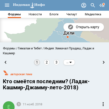
Форумы
Новости
Блоги
Чилаут
Медиатека
Открыть карту
Форумы
Гималаи и Тибет
Индия: Химачал Прадеш, Ладак и
Кашмир
1
2
3
...
авторская тема
Кто смеётся последним? (Ладак-
Кашмир-Джамму-лето-2018)
Аравийское море
Бенг
1
11 нояб. 2018
E