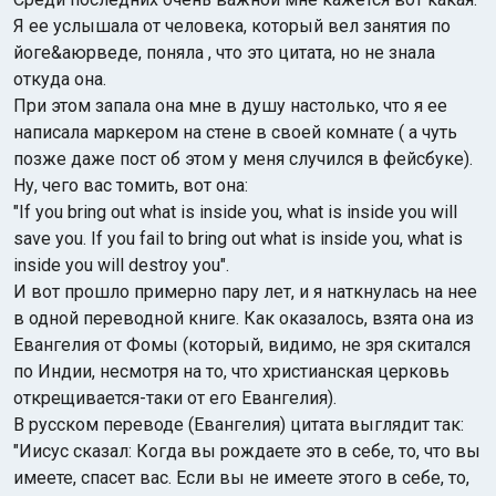
Я ее услышала от человека, который вел занятия по
йоге&аюрведе, поняла , что это цитата, но не знала
откуда она.
При этом запала она мне в душу настолько, что я ее
написала маркером на стене в своей комнате ( а чуть
позже даже пост об этом у меня случился в фейсбуке).
Ну, чего вас томить, вот она:
"If you bring out what is inside you, what is inside you will
save you. If you fail to bring out what is inside you, what is
inside you will destroy you".
И вот прошло примерно пару лет, и я наткнулась на нее
в одной переводной книге. Как оказалось, взята она из
Евангелия от Фомы (который, видимо, не зря скитался
по Индии, несмотря на то, что христианская церковь
открещивается-таки от его Евангелия).
В русском переводе (Евангелия) цитата выглядит так:
"Иисус сказал: Когда вы рождаете это в себе, то, что вы
имеете, спасет вас. Если вы не имеете этого в себе, то,