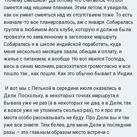
Почему смешной? Да потому что считается, что Бог
смеется над нашими планами. Этим летом, я увидела,
как он умеет смеяться над их отсутствием тоже. То есть
вначале-то все планировалось, аж с января. Собиралась
группа в любимом йога клубе, которую я должна была
провезти по заявленному в заголовке маршруту.
Собиралась я в школе индийской поработать, куда
меня несколько месяцев звали, обещая и оплату, и
жилье с питанием, и вообще. Но вот явился Господь,
весь в синих молниях, расхохотался громогласно и все
пошло так , как пошло. Как это обычно бывает в Индии.
И вот мы с Петькой в середине июля оказались в
Дели. Поскольку, в некоторых точках маршрута я
бывала уже не раз (а в некоторых не два, а в Дели, так
и вовсе уже не упомнить сколько раз), то я про эти
места особо рассказывать не буду. Про Дели вы и так
уже все знаете. Тем более, для меня Дели в последние
разы – это главным образом место встречи с