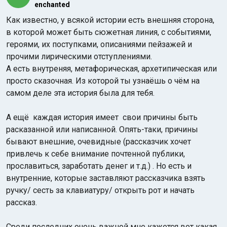
enchanted
Как известно, у всякой истории есть внешняя сторона,
в которой может быть сюжетная линия, с событиями,
героями, их поступками, описаниями пейзажей и
прочими лирическими отступлениями.
А есть внутреняя, метафорическая, архетипическая или
просто сказочная. Из которой ты узнаёшь о чём на
Индийский океан
самом деле эта история была для тебя.
А ещё каждая история имеет свои причины быть
расказанной или написанной. Опять-таки, причины
бывают внешние, очевидные (рассказчик хочет
привлечь к себе внимание почтенной публики,
прославиться, заработать денег и т.д.) . Но есть и
внутренние, которые заставляют рассказчика взять
ручку/ сесть за клавиатуру/ открыть рот и начать
рассказ.
Среди последних очень важной мне кажется вот какая.