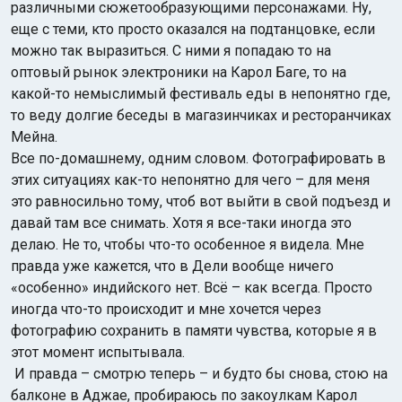
различными сюжетообразующими персонажами. Ну,
еще с теми, кто просто оказался на подтанцовке, если
можно так выразиться. С ними я попадаю то на
оптовый рынок электроники на Карол Баге, то на
какой-то немыслимый фестиваль еды в непонятно где,
то веду долгие беседы в магазинчиках и ресторанчиках
Мейна.
Все по-домашнему, одним словом. Фотографировать в
этих ситуациях как-то непонятно для чего – для меня
это равносильно тому, чтоб вот выйти в свой подъезд и
давай там все снимать. Хотя я все-таки иногда это
делаю. Не то, чтобы что-то особенное я видела. Мне
правда уже кажется, что в Дели вообще ничего
«особенно» индийского нет. Всё – как всегда. Просто
иногда что-то происходит и мне хочется через
фотографию сохранить в памяти чувства, которые я в
этот момент испытывала.
И правда – смотрю теперь – и будто бы снова, стою на
балконе в Аджае, пробираюсь по закоулкам Карол