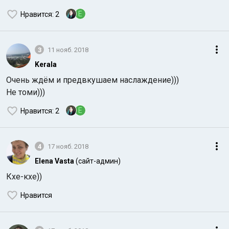
E
Нравится
: 2
3
11 нояб. 2018
Kerala
Очень ждём и предвкушаем наслаждение)))
Не томи)))
E
Нравится
: 2
4
17 нояб. 2018
Elena Vasta
(сайт-админ)
Кхе-кхе))
Нравится