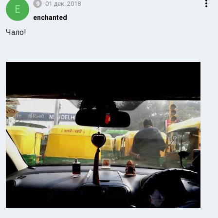
9
01 дек. 2018
E
enchanted
Чало!