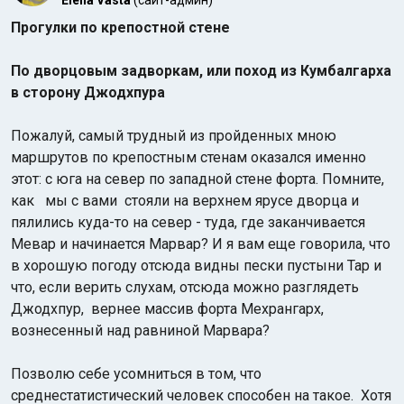
Elena Vasta
(сайт-админ)
Прогулки по крепостной стене
По дворцовым задворкам, или поход из Кумбалгарха
в сторону Джодхпура
Пожалуй, самый трудный из пройденных мною
Индийский океан
маршрутов по крепостным стенам оказался именно
этот: с юга на север по западной стене форта. Помните,
как мы с вами стояли на верхнем ярусе дворца и
пялились куда-то на север - туда, где заканчивается
Мевар и начинается Марвар? И я вам еще говорила, что
в хорошую погоду отсюда видны пески пустыни Тар и
что, если верить слухам, отсюда можно разглядеть
Джодхпур, вернее массив форта Мехрангарх,
вознесенный над равниной Марвара?
Позволю себе усомниться в том, что
среднестатистический человек способен на такое. Хотя