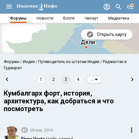
Форумы
Новости
Блоги
Чилаут
Медиатека
Открыть карту
Форумы
Индия
Путеводитель по штатам Индии
Раджастан и
Гуджарат
1
2
3
4
...
Кумбалгарх форт, история,
архитектура, как добраться и что
посмотреть
Аравийское море
Бенг
41
28 янв. 2019