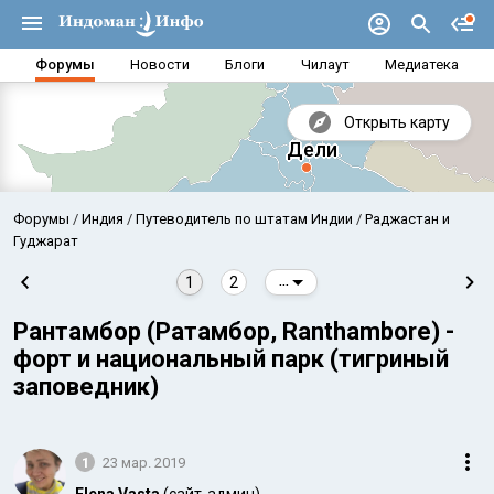
Форумы
Новости
Блоги
Чилаут
Медиатека
Открыть карту
Форумы
Индия
Путеводитель по штатам Индии
Раджастан и
Гуджарат
1
2
...
Рантамбор (Ратамбор, Ranthambore) -
форт и национальный парк (тигриный
заповедник)
Аравийское море
Бенг
1
23 мар. 2019