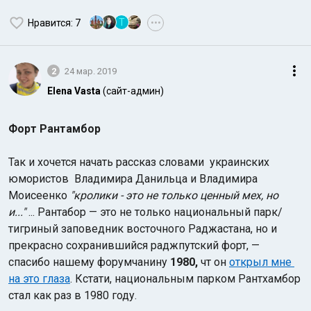
T
Нравится
: 7
•••
2
24 мар. 2019
Elena Vasta
(сайт-админ)
Форт Рантамбор
Так и хочется начать рассказ словами украинских
юмористов Владимира Данильца и Владимира
Моисеенко
"кролики - это не только ценный мех, но
и..."
... Рантабор — это не только национальный парк/
тигриный заповедник восточного Раджастана, но и
прекрасно сохранившийся раджпутский форт, —
спасибо нашему форумчанину
1980,
чт он
открыл мне
на это глаза
. Кстати, национальным парком Рантхамбор
стал как раз в 1980 году.