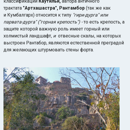
классификации
Каутильи,
автора античного
трактата
"Артхашастра", Рантамбор
(так же как
и Кумбалгарх) относится к типу
"гири-дурга" или
парвата-дурга" ("горная крепость") -
то есть крепость, а
защите которой важную роль имеет горный или
холмистый ландшафт,
и
отвесные скалы, на которых
выстроен Рантабор, являются естественной преградой
для желающих штурмовать стены форта.