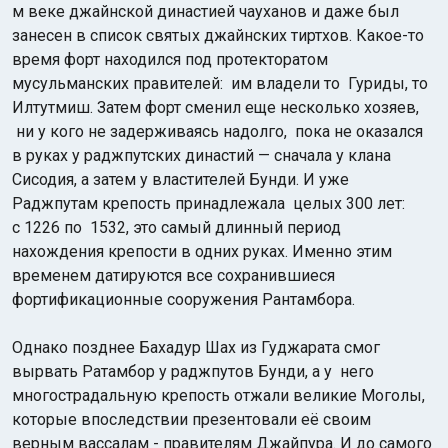
м веке джайнской династией чауханов и даже был
занесен в список святых джайнских тиртхов. Какое-то
время форт находился под протекторатом
мусульманских правителей: им владели то Гуриды, то
Илтутмиш. Затем форт сменил еще несколько хозяев,
ни у кого не задерживаясь надолго, пока не оказался
в руках у раджпутских династий — сначала у клана
Сисодия, а затем у властителей Бунди. И уже
Раджпутам крепость принадлежала целых 300 лет:
с 1226 по 1532, это самый длинный период
нахождения крепости в одних руках. Именно этим
временем датируются все сохранившиеся
фортификационные сооружения Рантамбора.
Однако позднее Бахадур Шах из Гуджарата смог
вырвать Ратамбор у раджпутов Бунди, а у него
многострадальную крепость отжали великие Моголы,
которые впоследствии презентовали её своим
верным вассалам - правителям Джайпура. И до самого