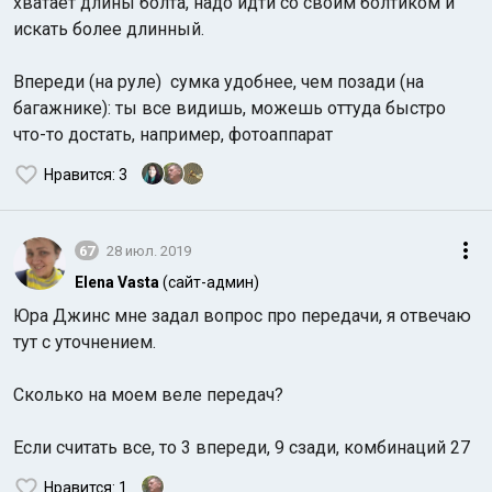
хватает длины болта, надо идти со своим болтиком и
искать более длинный.
Впереди (на руле) сумка удобнее, чем позади (на
багажнике): ты все видишь, можешь оттуда быстро
что-то достать, например, фотоаппарат
Нравится
: 3
67
28 июл. 2019
Elena Vasta
(сайт-админ)
Юра Джинс мне задал вопрос про передачи, я отвечаю
тут с уточнением.
Сколько на моем веле передач?
Если считать все, то 3 впереди, 9 сзади, комбинаций 27
Нравится
: 1