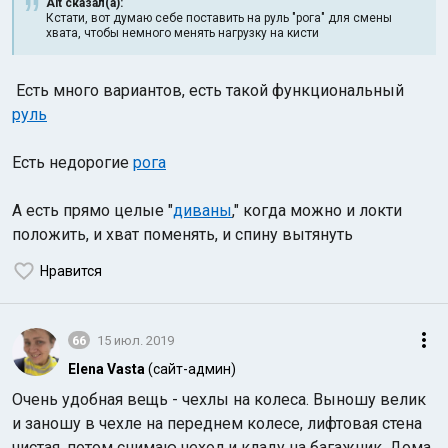
Alt сказал(а):
Кстати, вот думаю себе поставить на руль "рога" для смены
хвата, чтобы немного менять нагрузку на кисти
Есть много вариантов, есть такой ф
ункциональный
руль
Есть недорогие
рога
А есть прямо целые "
диваны
," когда можно и локти
положить, и хват поменять, и спину вытянуть
Нравится
66
15 июл. 2019
Elena Vasta
(сайт-админ)
Очень удобная вещь - чехлы на колеса. Выношу велик
и заношу в чехле на переднем колесе, лифтовая стена
чистая, потом снимаю чехол и кладу на багажник. Дома