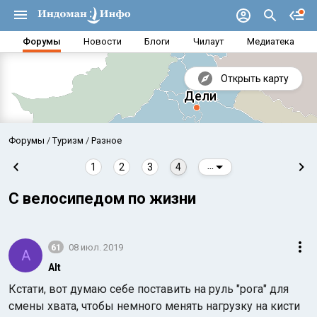
Форумы
Новости
Блоги
Чилаут
Медиатека
Открыть карту
Форумы
Туризм
Разное
1
2
3
4
...
С велосипедом по жизни
61
08 июл. 2019
A
Alt
Кстати, вот думаю себе поставить на руль "рога" для
Аравийское море
Бенг
смены хвата, чтобы немного менять нагрузку на кисти