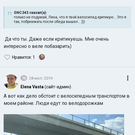
GNC343 сказал(а):
только не подумай, Лена, что я твой велосипед критикую... Это я
так, побрюзжать после обеда вышел... )))
Да что ты. Даже если критикуешь. Мне очень
интересно о веле побазарить)
Нравится
: 1
70
28 июл. 2019
Elena Vasta
(сайт-админ)
А вот как дело обстоит с велосипедным транспортом в
моем районе. Люди едут по велодорожкам