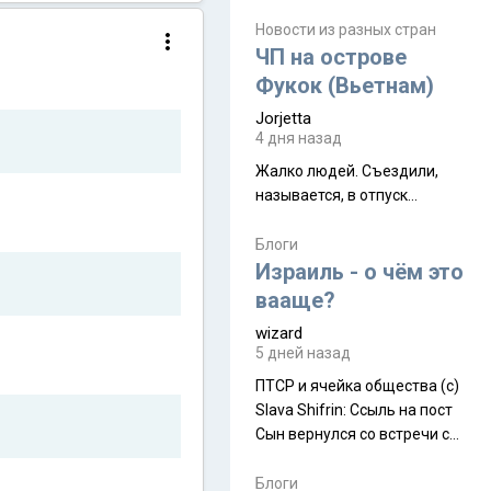
июля. Премьера будет на
Дивали 8 ноября.
Новости из разных стран
ЧП на острове
Фукок (Вьетнам)
Jorjetta
4 дня назад
Жалко людей. Съездили,
называется, в отпуск...
Блоги
Израиль - о чём это
вааще?
wizard
5 дней назад
ПТСР и ячейка общества (с)
Slava Shifrin: Ссыль на пост
Сын вернулся со встречи с
армейскими друзьями (год
уже, как демобилизовались,
Блоги