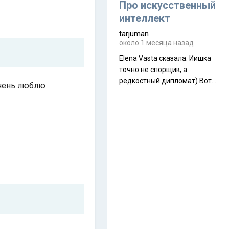
около 845 г. Палатка весит
Про искусственный
менее
интеллект
tarjuman
около 1 месяца назад
Elena Vasta сказалa: Иишка
точно не спорщик, а
редкостный дипломат) Вот,
 Очень люблю
точно, надо его в МИДы на
помощь в переговорах
слать))