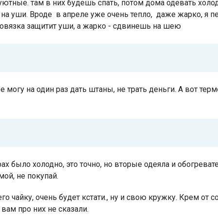
ь уютные. там в них будешь спать, потом дома одевать хо
 на уши. Вроде в апреле уже очень тепло, даже жарко, я 
о повязка защитит уши, а жарко - сдвинешь на шею
е могу на один раз дать штаны, не трать деньги. А вот тер
ах было холодно, это точно, но вторые одеяла и обогревате
ой, не покупай.
о чайку, очень будет кстати., ну и свою кружку. Крем от с
 вам про них не сказали.