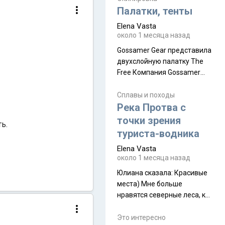
надеюсь увидеть.
Палатки, тенты
Elena Vasta
около 1 месяца назад
Gossamer Gear представила
двухслойную палатку The
Free Компания Gossamer
Gear представила
туристическую палатку The
Сплавы и походы
Free, которая стала первой
Река Протва с
полностью самонесущей
точки зрения
ь.
ультралегкой моделью в
туриста-водника
ассортименте
Elena Vasta
производителя. Новинка
около 1 месяца назад
получила двухслойную
конструкцию с отдельным
Юлиана сказалa: Красивые
внешним тентом и сетчатой
места) Мне больше
внутренней палаткой, а ее
нравятся северные леса, как
масса в базовой
в Новгородчине)) Где флора
комплектации составляет
южной тайги
Это интересно