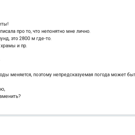
еты!
писала про то, что непонятно мне лично.
д, это 2800 м где-то.
храмы и пр.
)
 годы меняется, поэтому непредсказуемая погода может быт
лю,
заменить?