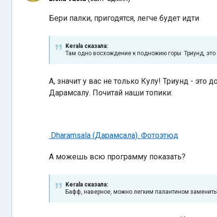
Бери палки, пригодятся, легче будет идти
Kerala сказалa:
Там одно восхождение к подножию горы Триунд, это 2
А, значит у вас не только Кулу! Триунд - эт
Дарамсалу. Почитай наши топики:
Dharamsala (Дарамсала). Фотоэтюд
А можешь всю программу показать?
Kerala сказалa:
Бафф, наверное, можно легким палантином заменить