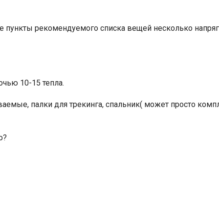
рые пункты рекомендуемого списка вещей несколько напряг
Индийский океан
очью 10-15 тепла.
аемые, палки для трекинга, спальник( может просто компл
о?