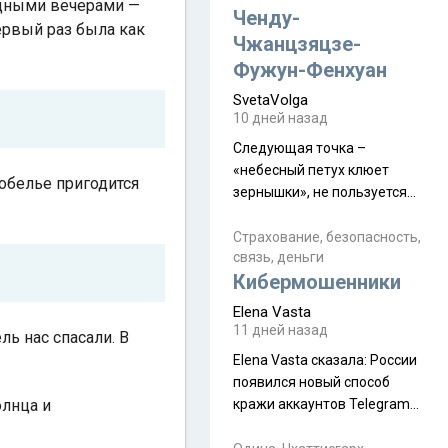
лодными вечерами —
а продолжают встречаться
Ченду-
первый раз была как
почти каждую неделю) и с
Чжанцзяцзе-
порога сообщил: "Эйтан
Фужун-Фенхуан
разводится!" Эйтан -
SvetaVolga
мальчик из религиозной
10 дней назад
семьи, из тех, кого называют
"вязаные кипы". С 2022-го
Следующая точка –
«небесный петух клюет
мобелье пригодится
зернышки», не пользуется
спросом и вполне
заслужено, и чтобы попасть
Страхование, безопасность,
связь, деньги
на начало тропы показали
Кибермошенники
водителю карту, иначе
автобус не остановится.
Elena Vasta
Пошли туда, потому что я
11 дней назад
ль нас спасали. В
начиталась восторженных
Elena Vasta сказалa: России
отзывов. По мне – сплошная
появился новый способ
физуха, долгий спуск, потом
олнца и
кражи аккаунтов Telegram
подъем по этому же пути.
без пароля и SMS
Вполне можно пропустить.