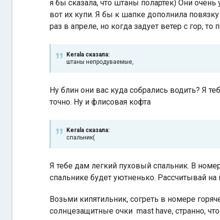
я бы сказала, что штаны полартек) Они очен
вот их купи. Я бы к шапке дополнила повязку
раз в апреле, но когда задует ветер с гор, т
Kerala сказалa:
штаны непродуваемые,
Ну блин они вас куда собрались водить? Я теб
точно. Ну и флисовая кофта
Kerala сказалa:
спальник(
Я тебе дам легкий пуховый спальник. В номер
спальнике будет уютненько. Рассчитывай на м
Возьми кипятильник, согреть в номере горячег
солнцезащитные очки mast have, странно, что