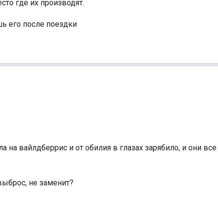
сто где их производят.
шь его после поездки
ла на вайлдберрис и от обилия в глазах зарябило, и они вс
выброс, не заменит?