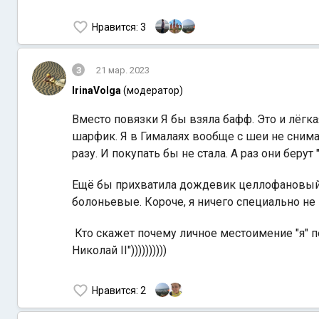
Нравится
: 3
3
21 мар. 2023
IrinaVolga
(модератор)
Вместо повязки Я бы взяла бафф. Это и лёгк
шарфик. Я в Гималаях вообще с шеи не снимал
разу. И покупать бы не стала. А раз они бер
Ещё бы прихватила дождевик целлофановый.
болоньевые. Короче, я ничего специально не п
Кто скажет почему личное местоимение "я" п
Николай II"))))))))))
Нравится
: 2