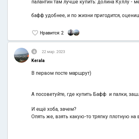
палантин там лучше купить: долина Куллу - ме
бафф удобнее, и по жизни пригодится, оцени
Нравится
: 2
6
22 мар. 2023
Kerala
В первом посте маршрут)
А посоветуйте, где купить Бафф и палки, заш
И ещё хоба, зачем?
Опять же, взять какую-то тряпку плотную на 