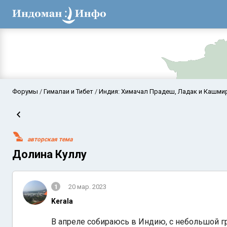
Форумы
Гималаи и Тибет
Индия: Химачал Прадеш, Ладак и Кашми
авторская тема
Долина Куллу
1
20 мар. 2023
Аравийское мор
Kerala
В апреле собираюсь в Индию, с небольшой 