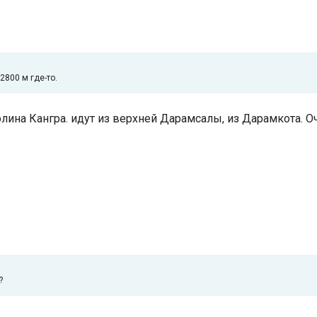
800 м где-то.
о долина Кангра. идут из верхней Дарамсалы, из Дарамкота.
?