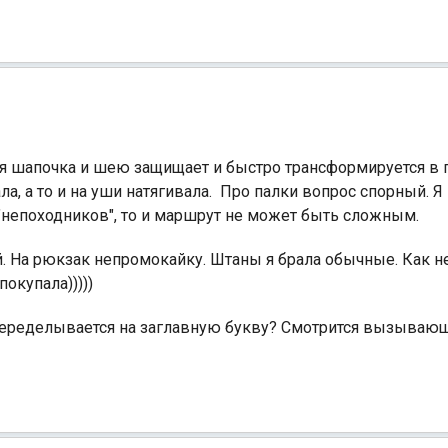
ая шапочка и шею защищает и быстро трансформируется в п
а, а то и на уши натягивала. Про палки вопрос спорный. Я
ут "непоходников", то и маршрут не может быть сложным.
 На рюкзак непромокайку. Штаны я брала обычные. Как 
окупала)))))
еределывается на заглавную букву? Смотрится вызывающе)