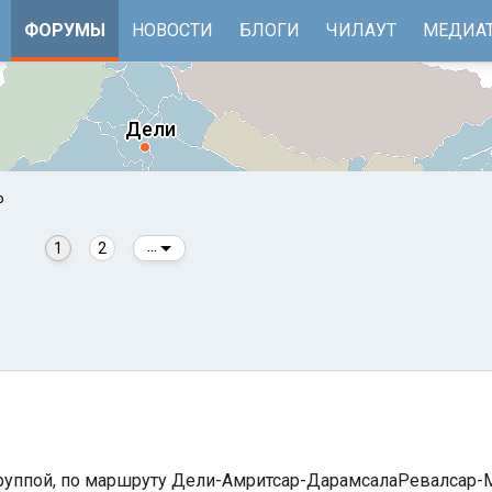
ФОРУМЫ
НОВОСТИ
БЛОГИ
ЧИЛАУТ
МЕДИА
р
1
2
...
е
Бенгальский залив
группой, по маршруту Дели-Амритсар-ДарамсалаРевалсар-