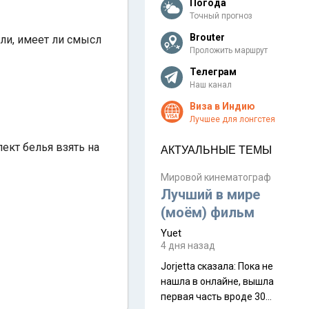
Погода
Точный прогноз
Brouter
ли, имеет ли смысл
Проложить маршрут
Телеграм
Наш канал
Виза в Индию
Лучшее для лонгстея
ект белья взять на
АКТУАЛЬНЫЕ ТЕМЫ
Мировой кинематограф
Лучший в мире
(моём) фильм
Yuet
4 дня назад
Jorjetta сказалa: Пока не
нашла в онлайне, вышла
первая часть вроде 30