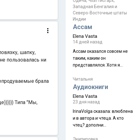
Прочитайте! У моих двух
Одича, Чхаттисгарх,
Пока
Западная Бенгалия и
знакомых вот так увели
Северо-Восточные штаты
аккаунты
Индии
Ассам
Elena Vasta
14 дней назад
Ассам оказался совсем не
овязку, шапку,
таким, каким он
 не пользовалась ни
представлялся. Хотя я
увидела его буквально
краешек, но все же схватила
Читальня
непродуваемые брала
ауру штата, как-то он меня
Аудиокниги
принял и я его. Пышная
Elena Vasta
природа, мягкие
))))) Типа "Мы,
23 дня назад
доброжелательные люди,
IrinaVolga сказалa: влюблена
такая как бы переходная
и в автора и чтеца. А кто
ступень между привычной
чтец? дополни
нам Индией и остальными
рекомендацию
СВ штатами, которые я тоже
Экипировка