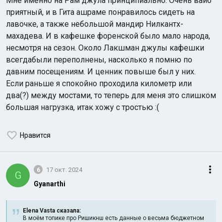
Мне именно на Рам джула принципиально. Очень вайб
приятный, и в Гита ашраме понравилось сидеть на
лавочке, а также небольшой мандир Нилкантх-
махадева. И в кафешке форенской было мало народа,
несмотря на сезон. Около Лакшман джулы кафешки
всегдабыли переполнены, насколько я помню по
давним посещениям. И ценник повыше был у них.
Если раньше я спокойно проходила километр или
два(?) между мостами, то теперь для меня это слишком
большая нагрузка, итак хожу с тростью :(
Нравится
6
17 окт. 2024
G
Gyanarthi
Elena Vasta сказалa:
В моём топике про Ришикнш есть данные о весьма бюджетном