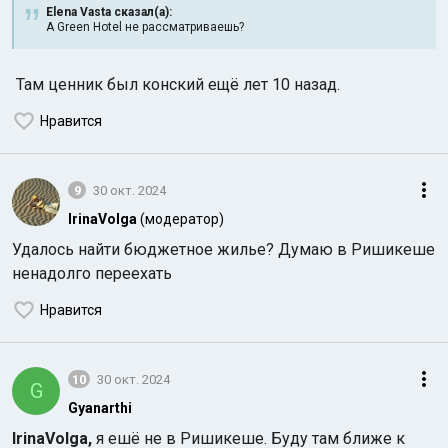
Elena Vasta сказал(а):
А Green Hotel не рассматриваешь?
Там ценник был конский ещё лет 10 назад.
Нравится
9
30 окт. 2024
IrinaVolga
(модератор)
Удалось найти бюджетное жилье? Думаю в Ришикеше
ненадолго переехать
Нравится
10
30 окт. 2024
G
Gyanarthi
IrinaVolga,
я ешё не в Ришикеше. Буду там ближе к