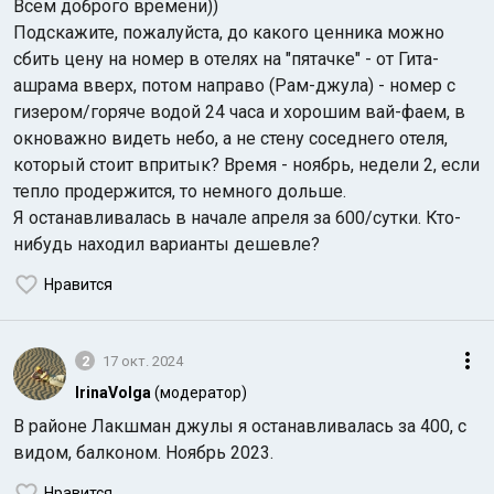
Всем доброго времени))
Подскажите, пожалуйста, до какого ценника можно
сбить цену на номер в отелях на "пятачке" - от Гита-
ашрама вверх, потом направо (Рам-джула) - номер с
гизером/горяче водой 24 часа и хорошим вай-фаем, в
окноважно видеть небо, а не стену соседнего отеля,
который стоит впритык? Время - ноябрь, недели 2, если
Индийский океан
тепло продержится, то немного дольше.
Я останавливалась в начале апреля за 600/сутки. Кто-
нибудь находил варианты дешевле?
Нравится
2
17 окт. 2024
IrinaVolga
(модератор)
В районе Лакшман джулы я останавливалась за 400, с
видом, балконом. Ноябрь 2023.
Нравится