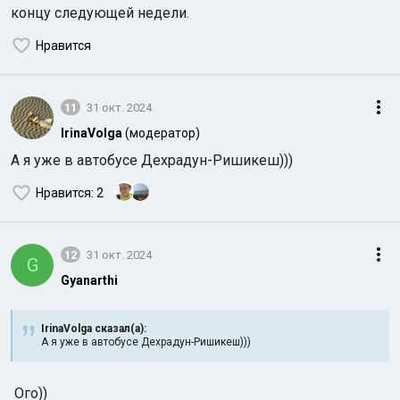
концу следующей недели.
Нравится
11
31 окт. 2024
IrinaVolga
(модератор)
А я уже в автобусе Дехрадун-Ришикеш)))
Нравится
: 2
12
31 окт. 2024
G
Gyanarthi
IrinaVolga сказал(а):
А я уже в автобусе Дехрадун-Ришикеш)))
Ого))