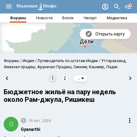
Форумы
Новости
Блоги
Чилаут
Медиатека
Открыть карту
Форумы
Индия
Путеводитель по штатам Индии
Уттаракханд,
Химачал прадеш, Аруначал Прадеш, Сикким, Кашмир, Ладак
1
2
...
Бюджетное жильё на пару недель
около Рам-джула, Ришикеш
1
16 окт. 2024
G
Аравийское море
Бенг
Gyanarthi