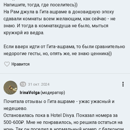
Напишите, тогда, где поселитесь))
На Рам джула в Гита ашраме в доковидную эпоху
сдавали комнаты всем желающим, как сейчас - не
знаю. И тогда в комнатахдуша не было, мыться
кружкрй из ведра.
Если вверх идти от Гита-ашрама, то были сравнительно
недорогие гесты, но, опять же, не знаю ценника))
Нравится
13
31 окт. 2024
IrinaVolga
(модератор)
Почитала отзывы о Гита ашраме - ужас ужасный и
недешево.
Остановилась пока в Hotel Divya. Показал номера за
500-600₽. Мне не понравилось, но решила остаться на
ночь. Так он поселил в нормальный номер, с балконом,