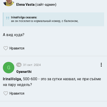
Elena Vasta
(сайт-админ)
IrinaVolga сказалa:
ак он поселил в нормальный номер, с балконом,
А вид куда?
Нравится
16
31 окт. 2024
G
Gyanarthi
IrinaVolga,
500-600 - это за сутки назвал, не при съёме
на пару недель?
Нравится