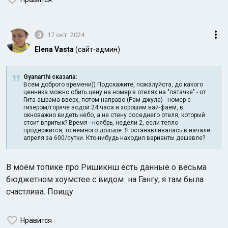
3
17 окт. 2024
Elena Vasta
(сайт-админ)
Gyanarthi сказалa:
Всем доброго времени)) Подскажите, пожалуйста, до какого
ценника можно сбить цену на номер в отелях на "пятачке" - от
Гита-ашрама вверх, потом направо (Рам-джула) - номер с
гизером/горяче водой 24 часа и хорошим вай-фаем, в
окноважно видеть небо, а не стену соседнего отеля, который
стоит впритык? Время - ноябрь, недели 2, если тепло
продержится, то немного дольше. Я останавливалась в начале
апреля за 600/сутки. Кто-нибудь находил варианты дешевле?
В моём топике про Ришикнш есть данные о весьма
бюджетном хоумстее с видом на Гангу, я там была
счастлива. Поищу
Нравится