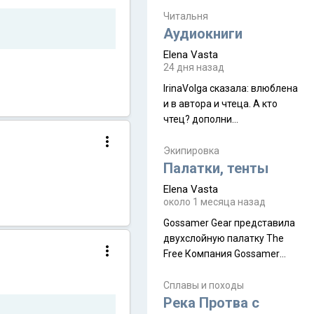
увидела его буквально
краешек, но все же схватила
Читальня
ауру штата, как-то он меня
Аудиокниги
принял и я его. Пышная
Elena Vasta
природа, мягкие
24 дня назад
доброжелательные люди,
IrinaVolga сказалa: влюблена
такая как бы переходная
и в автора и чтеца. А кто
ступень между привычной
чтец? дополни
нам Индией и остальными
рекомендацию
СВ штатами, которые я тоже
Экипировка
надеюсь увидеть.
Палатки, тенты
Elena Vasta
около 1 месяца назад
Gossamer Gear представила
двухслойную палатку The
Free Компания Gossamer
Gear представила
туристическую палатку The
Сплавы и походы
Free, которая стала первой
Река Протва с