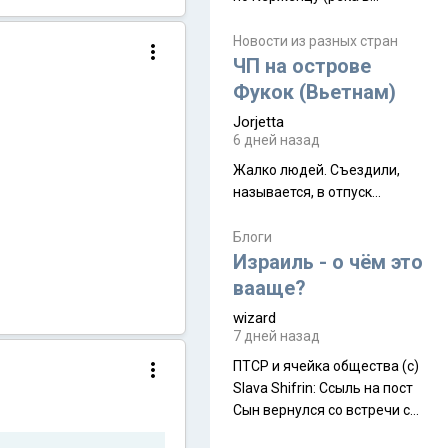
Нижегородской области) от
села Керженец до стоящего
Новости из разных стран
на берегу Волги
ЧП на острове
Макарьевского монастыря,
Фукок (Вьетнам)
это маршрут на 200 км
Jorjetta
[видео]
6 дней назад
Жалко людей. Съездили,
называется, в отпуск...
Блоги
Израиль - о чём это
вааще?
wizard
7 дней назад
ПТСР и ячейка общества (с)
Slava Shifrin: Ссыль на пост
Сын вернулся со встречи с
армейскими друзьями (год