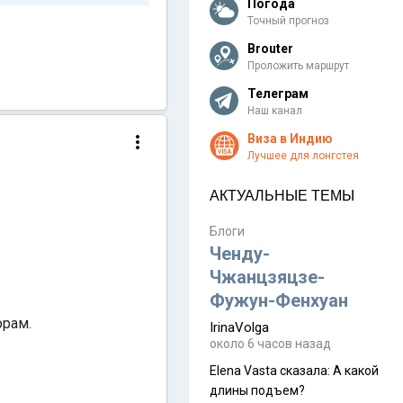
Погода
Точный прогноз
Brouter
Проложить маршрут
Телеграм
Наш канал
Виза в Индию
Лучшее для лонгстея
АКТУАЛЬНЫЕ ТЕМЫ
Блоги
Ченду-
Чжанцзяцзе-
Фужун-Фенхуан
орам.
IrinaVolga
около 6 часов назад
Elena Vasta сказалa: А какой
длины подъем?