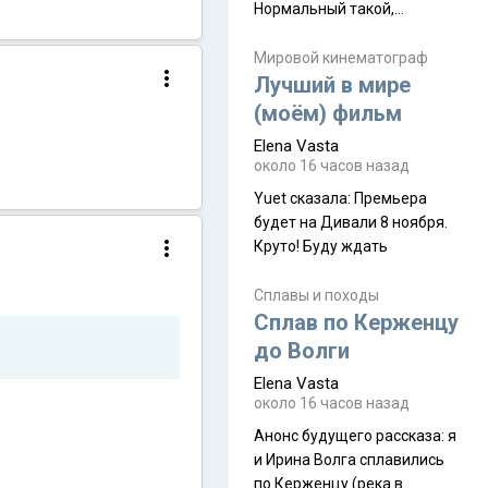
Нормальный такой,
запыхаться можно Elena
Vasta сказалa: Горы
Мировой кинематограф
Лучший в мире
Аватара? Да
(моём) фильм
Elena Vasta
около 16 часов назад
Yuet сказалa: Премьера
будет на Дивали 8 ноября.
Круто! Буду ждать
Сплавы и походы
Сплав по Керженцу
до Волги
Elena Vasta
около 16 часов назад
Анонс будущего рассказа: я
и Ирина Волга сплавились
по Керженцу (река в