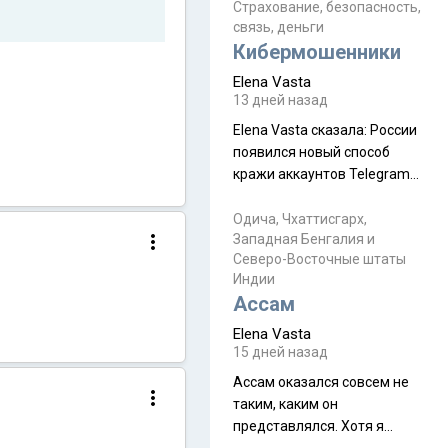
уже, как демобилизовались,
Страхование, безопасность,
связь, деньги
а продолжают встречаться
Кибермошенники
почти каждую неделю) и с
порога сообщил: "Эйтан
Elena Vasta
разводится!" Эйтан -
13 дней назад
мальчик из религиозной
Elena Vasta сказалa: России
семьи, из тех, кого называют
появился новый способ
"вязаные кипы". С 2022-го
кражи аккаунтов Telegram
без пароля и SMS
Прочитайте! У моих двух
Одича, Чхаттисгарх,
Западная Бенгалия и
знакомых вот так увели
Северо-Восточные штаты
аккаунты
Индии
Ассам
Elena Vasta
15 дней назад
Ассам оказался совсем не
таким, каким он
представлялся. Хотя я