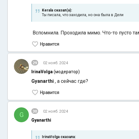
Kerala сказал(а):
Ты писала, что заходила, но она была в Дели
Вспомнила. Проходила мимо. Что-то пусто та
Нравится
29
02 нояб. 2024
IrinaVolga
(модератор)
Gyanarthi
, а сейчас где?
Нравится
30
02 нояб. 2024
G
Gyanarthi
IrinaVolga сказалa: