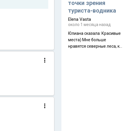
полностью самонесущей
точки зрения
ультралегкой моделью в
туриста-водника
ассортименте
Elena Vasta
производителя. Новинка
около 1 месяца назад
получила двухслойную
конструкцию с отдельным
Юлиана сказалa: Красивые
внешним тентом и сетчатой
места) Мне больше
внутренней палаткой, а ее
нравятся северные леса, как
масса в базовой
в Новгородчине)) Где флора
комплектации составляет
южной тайги
около 845 г. Палатка весит
менее