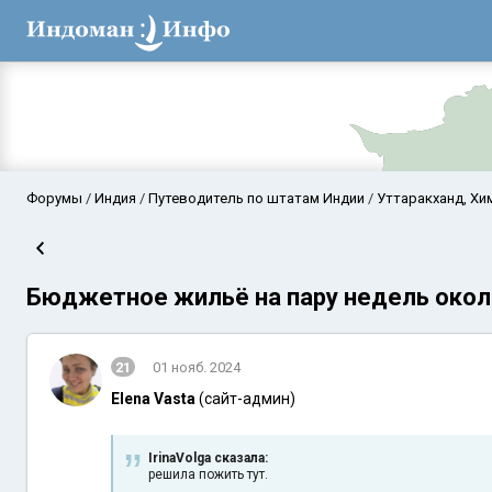
Форумы
Индия
Путеводитель по штатам Индии
Уттаракханд, Хи
Бюджетное жильё на пару недель око
21
01 нояб. 2024
Elena Vasta
(сайт-админ)
Аравийское мор
IrinaVolga сказалa:
решила пожить тут.