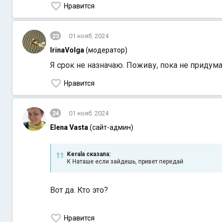
Нравится
23
01 нояб. 2024
IrinaVolga
(модератор)
Я срок не назначаю. Поживу, пока не придума
Нравится
24
01 нояб. 2024
Elena Vasta
(сайт-админ)
Kerala сказалa:
К Наташе если зайдешь, привет передай
Вот да. Кто это?
Нравится