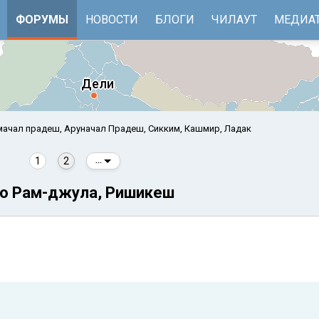
ФОРУМЫ
НОВОСТИ
БЛОГИ
ЧИЛАУТ
МЕДИА
мачал прадеш, Аруначал Прадеш, Сикким, Кашмир, Ладак
1
2
...
ло Рам-джула, Ришикеш
е
Бенгальский залив