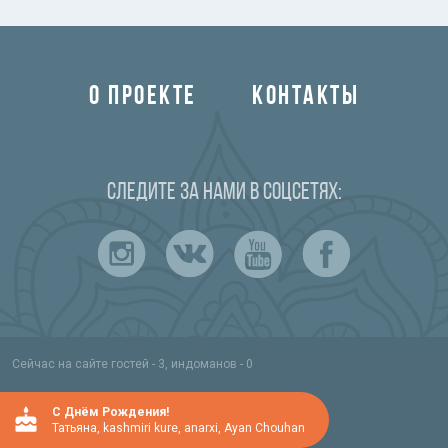
О ПРОЕКТЕ
КОНТАКТЫ
Следите за нами в соцсетях:
Сейчас на сайте гостей - 3, индоманов - 0
C Днём Рождения!
Татьяна
,
kashmiri kure
,
anarxi
,
Ayan Chouhan