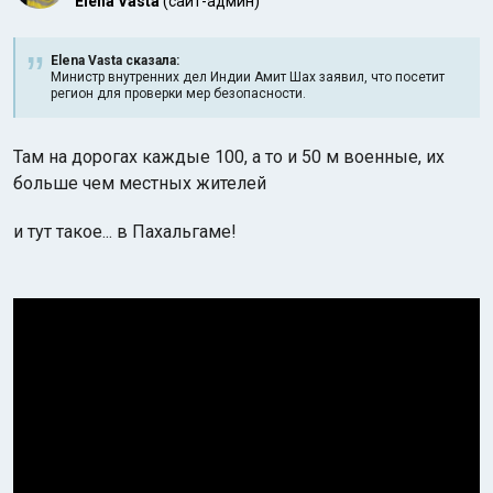
Elena Vasta
(сайт-админ)
Elena Vasta сказалa:
Министр внутренних дел Индии Амит Шах заявил, что посетит
регион для проверки мер безопасности.
Там на дорогах каждые 100, а то и 50 м военные, их
больше чем местных жителей
и тут такое... в Пахальгаме!