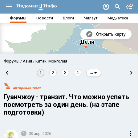
Форумы
Новости
Блоги
Чилаут
Медиатека
Открыть карту
Форумы
Азия
Китай, Монголия
1
2
3
4
...
авторская тема
Гуанчжоу - транзит. Что можно успеть
посмотреть за один день. (на этапе
подготовки)
Аравийское море
Бенг
1
03 апр. 2026