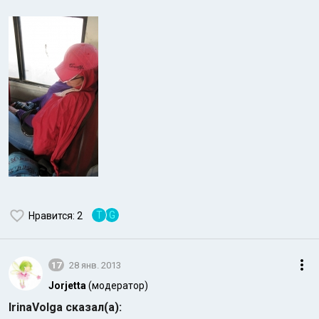
T
G
Нравится
: 2
17
28 янв. 2013
Jorjetta
(модератор)
IrinaVolga сказал(а):