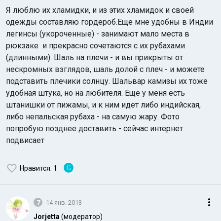
Я люблю их хламидки, и из этих хламидок и своей
одежды составляю гордероб.Еще мне удобны в Индии
легинсы (укороченные) - занимают мало места в
рюкзаке и прекрасно сочетаются с их рубахами
(длинными). Шаль на плечи - и вы прикрыты от
нескромных взглядов, шаль долой с плеч - и можете
подставить плечики солнцу. Шальвар камизы их тоже
удобная штука, но на любителя. Еще у меня есть
штанишки от пижамы, и к ним идет либо индийская,
либо непальская рубаха - на самую жару. Фото
попробую позднее доставить - сейчас интернет
подвисает
G
Нравится
: 1
7
14 янв. 2013
Jorjetta
(модератор)