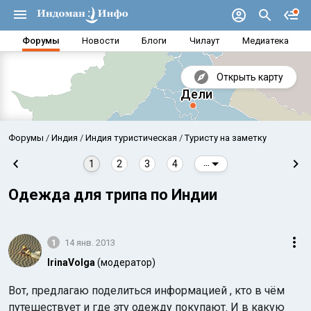
Форумы
Новости
Блоги
Чилаут
Медиатека
Открыть карту
Форумы
Индия
Индия туристическая
Туристу на заметку
1
2
3
4
...
Одежда для трипа по Индии
1
14 янв. 2013
IrinaVolga
(модератор)
Аравийское море
Бенг
Вот, предлагаю поделиться информацией , кто в чём
путешествует и где эту одежду покупают. И в какую