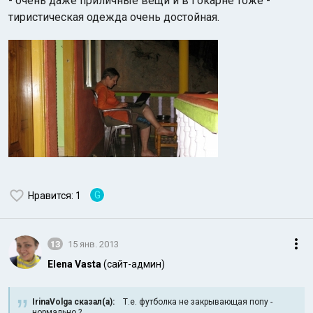
- очень даже приличные вещи и в Гокарне тоже -
тиристическая одежда очень достойная.
G
Нравится
: 1
13
15 янв. 2013
Elena Vasta
(сайт-админ)
IrinaVolga сказал(а):
Т.е. футболка не закрывающая попу -
нормально ?