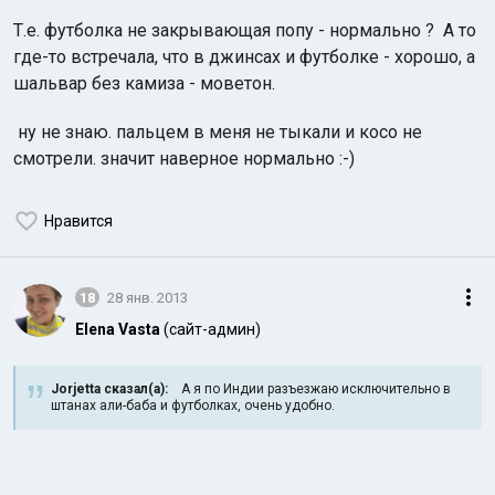
Т.е. футболка не закрывающая попу - нормально ? А то
где-то встречала, что в джинсах и футболке - хорошо, а
шальвар без камиза - моветон.
ну не знаю. пальцем в меня не тыкали и косо не
смотрели. значит наверное нормально :-)
Нравится
18
28 янв. 2013
Elena Vasta
(сайт-админ)
Jorjetta сказал(а):
А я по Индии разъезжаю исключительно в
штанах али-баба и футболках, очень удобно.