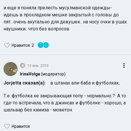
и еще я поняла прелесть мусулманской одежды-
идешь в прохладном мешке закрытый с головы до
пят.. очень акутально для девушек.. на носу очки в ушах
наушники.. чтоп без вопросов
T
G
Нравится
: 2
9
15 янв. 2013
IrinaVolga
(модератор)
Jorjetta сказал(а):
в штанах али-баба и футболках,
Т.е. футболка не закрывающая попу - нормально ? А то
где-то встречала, что в джинсах и футболке - хорошо, а
шальвар без камиза - моветон.
Нравится