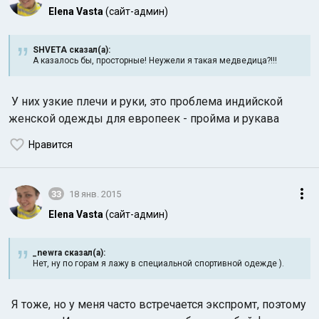
Elena Vasta
(сайт-админ)
SHVETA сказал(а):
А казалось бы, просторные! Неужели я такая медведица?!!!
У них узкие плечи и руки, это проблема индийской
женской одежды для европеек - пройма и рукава
Нравится
33
18 янв. 2015
Elena Vasta
(сайт-админ)
_newra сказал(а):
Нет, ну по горам я лажу в специальной спортивной одежде ).
Я тоже, но у меня часто встречается экспромт, поэтому