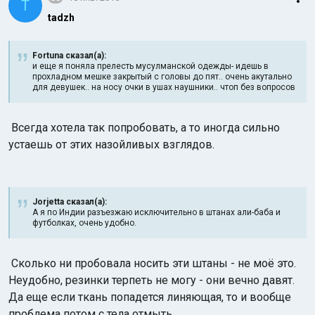
T
tadzh
Fortuna сказал(а):
и еще я поняла прелесть мусулманской одежды- идешь в
прохладном мешке закрытый с головы до пят.. очень акутально
для девушек.. на носу очки в ушах наушники.. чтоп без вопросов
Всегда хотела так попробовать, а то иногда сильно
устаешь от этих назойливых взглядов.
Jorjetta сказал(а):
А я по Индии разъезжаю исключительно в штанах али-баба и
футболках, очень удобно.
Сколько ни пробовала носить эти штаны - не моё это.
Неудобно, резинки терпеть не могу - они вечно давят.
Да еще если ткань попадется линяющая, то и вообще
проблема потом с тела отмыть.