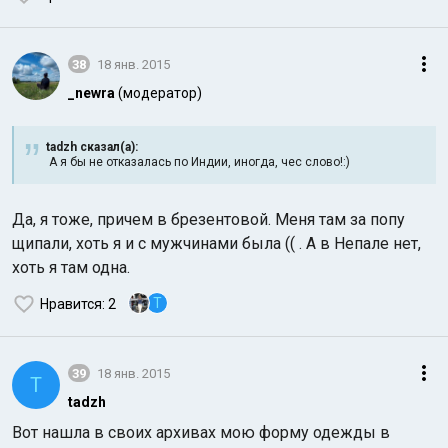
38
18 янв. 2015
_newra
(модератор)
tadzh сказал(а):
А я бы не отказалась по Индии, иногда, чес слово!:)
Да, я тоже, причем в брезентовой. Меня там за попу
щипали, хоть я и с мужчинами была (( . А в Непале нет,
хоть я там одна.
T
Нравится
: 2
39
18 янв. 2015
T
tadzh
Вот нашла в своих архивах мою форму одежды в