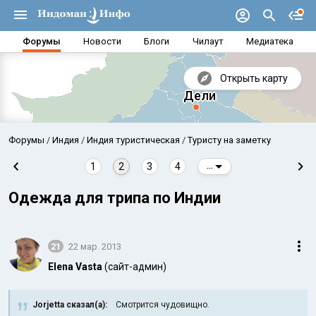
Форумы
Новости
Блоги
Чилаут
Медиатека
Открыть карту
Форумы
Индия
Индия туристическая
Туристу на заметку
1
2
3
4
...
Одежда для трипа по Индии
21
22 мар. 2013
Elena Vasta
(сайт-админ)
Аравийское море
Бенг
Jorjetta сказал(а):
Смотрится чудовищно.