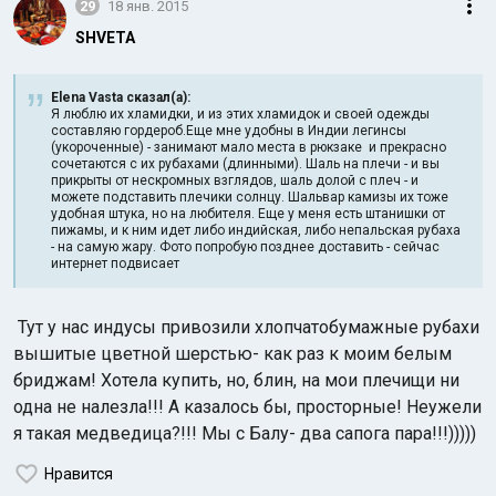
29
18 янв. 2015
SHVETA
Elena Vasta сказал(а):
Я люблю их хламидки, и из этих хламидок и своей одежды
составляю гордероб.Еще мне удобны в Индии легинсы
(укороченные) - занимают мало места в рюкзаке и прекрасно
сочетаются с их рубахами (длинными). Шаль на плечи - и вы
прикрыты от нескромных взглядов, шаль долой с плеч - и
можете подставить плечики солнцу. Шальвар камизы их тоже
удобная штука, но на любителя. Еще у меня есть штанишки от
пижамы, и к ним идет либо индийская, либо непальская рубаха
- на самую жару. Фото попробую позднее доставить - сейчас
интернет подвисает
Тут у нас индусы привозили хлопчатобумажные рубахи
вышитые цветной шерстью- как раз к моим белым
бриджам! Хотела купить, но, блин, на мои плечищи ни
одна не налезла!!! А казалось бы, просторные! Неужели
я такая медведица?!!! Мы с Балу- два сапога пара!!!)))))
Нравится