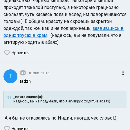
одинаковых "черных мешков": некоторые мешки
проходят тяжелой поступью, а некоторые грациозно
скользят, чуть касаясь пола и вслед им поворачиваются
головы ). В общем, красоту не скроешь закрытой
одеждой, так же, как и не подчеркнешь,
заявившись в
одних трусах в храм
. (надеюсь, вы не подумали, что я
агитирую ходить в абаях)
Нравится
37
18 янв. 2015
T
tadzh
_newra сказал(а):
надеюсь, вы не подумали, что я агитирую ходить в абаях)
А я бы не отказалась по Индии, иногда, чес слово!:)
Нравится