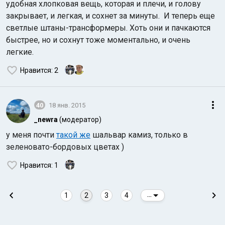
удобная хлопковая вещь, которая и плечи, и голову
закрывает, и легкая, и сохнет за минуты. И теперь еще
светлые штаны-трансформеры. Хоть они и пачкаются
быстрее, но и сохнут тоже моментально, и очень
легкие.
Нравится
: 2
40
18 янв. 2015
_newra
(модератор)
у меня почти
такой же
шальвар камиз, только в
зеленовато-бордовых цветах )
Нравится
: 1
1
2
3
4
...