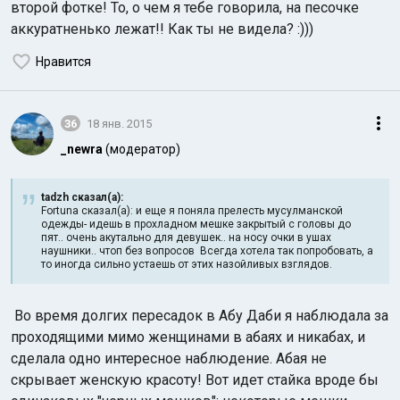
второй фотке! То, о чем я тебе говорила, на песочке
аккуратненько лежат!! Как ты не видела? :)))
Нравится
36
18 янв. 2015
_newra
(модератор)
tadzh сказал(а):
Fortuna сказал(а): и еще я поняла прелесть мусулманской
одежды- идешь в прохладном мешке закрытый с головы до
пят.. очень акутально для девушек.. на носу очки в ушах
наушники.. чтоп без вопросов Всегда хотела так попробовать, а
то иногда сильно устаешь от этих назойливых взглядов.
Во время долгих пересадок в Абу Даби я наблюдала за
проходящими мимо женщинами в абаях и никабах, и
сделала одно интересное наблюдение. Абая не
скрывает женскую красоту! Вот идет стайка вроде бы