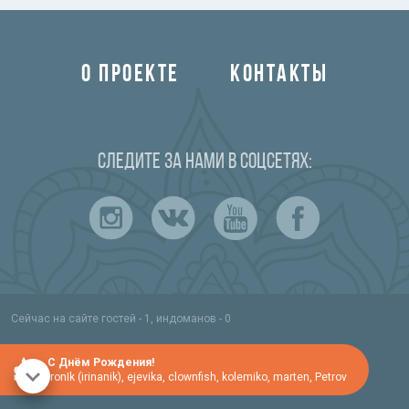
О ПРОЕКТЕ
КОНТАКТЫ
Следите за нами в соцсетях:
Сейчас на сайте гостей - 1, индоманов - 0
C Днём Рождения!
IronIk (irinanik)
,
ejevika
,
clownfish
,
kolemiko
,
marten
,
Petrov