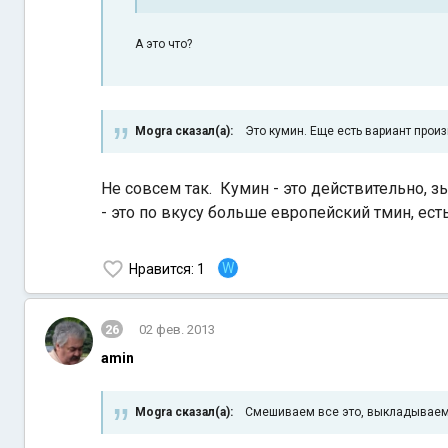
А это что?
Mogra сказал(а):
Это кумин. Еще есть вариант произ
Не совсем так. Кумин - это действительно, з
- это по вкусу больше европейский тмин, ест
W
Нравится
: 1
26
02 фев. 2013
amin
Mogra сказал(а):
Смешиваем все это, выкладываем н