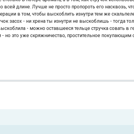
о всей длине. Лучше не просто пропороть его насквозь, ч
операции в том, чтобы выскоблить изнутри тем же скальп
ручок засох - ни хрена ты изнутри не выскоблишь - тогда т
выскоблила - можно оставшееся тельце стручка совать в 
- но это уже скряжничество, простительное покупающим од