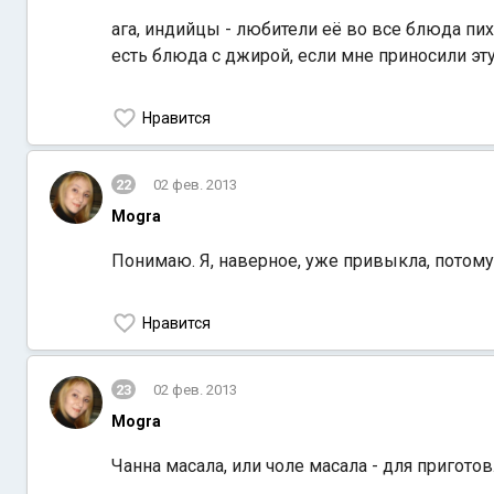
ага, индийцы - любители её во все блюда пих
есть блюда с джирой, если мне приносили эту 
Нравится
22
02 фев. 2013
Mogra
Понимаю. Я, наверное, уже привыкла, потому
Нравится
23
02 фев. 2013
Mogra
Чанна масала, или чоле масала - для пригото