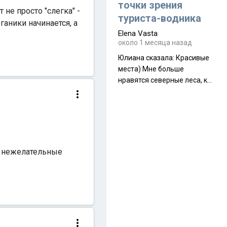
полностью самонесущей
точки зрения
не просто "слегка" -
ультралегкой моделью в
туриста-водника
ганики начинается, а
ассортименте
Elena Vasta
производителя. Новинка
около 1 месяца назад
получила двухслойную
конструкцию с отдельным
Юлиана сказалa: Красивые
внешним тентом и сетчатой
места) Мне больше
внутренней палаткой, а ее
нравятся северные леса, как
масса в базовой
в Новгородчине)) Где флора
комплектации составляет
южной тайги
около 845 г. Палатка весит
менее
и нежелательные