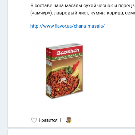
В составе чана масалы сухой чеснок и перец 
(«амчур»), лавровый лист, кумин, корица, се
http://www.flavor.ua/chana-masala/
Нравится
: 1