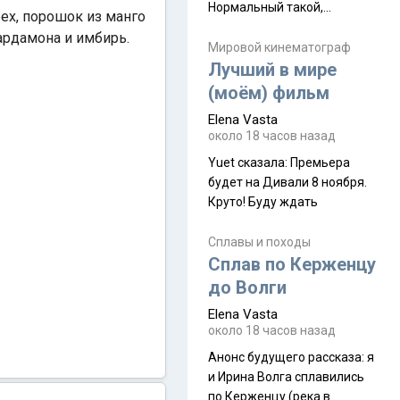
Нормальный такой,
рех, порошок из манго
запыхаться можно Elena
кардамона и имбирь.
Vasta сказалa: Горы
Мировой кинематограф
Лучший в мире
Аватара? Да
(моём) фильм
Elena Vasta
около 18 часов назад
Yuet сказалa: Премьера
будет на Дивали 8 ноября.
Круто! Буду ждать
Сплавы и походы
Сплав по Керженцу
до Волги
Elena Vasta
около 18 часов назад
Анонс будущего рассказа: я
и Ирина Волга сплавились
по Керженцу (река в