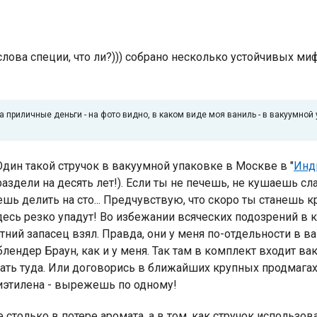
 слова специи, что ли?))) собрано несколько устойчивых м
 приличные деньги - на фото видно, в каком виде моя ваниль - в вакуумной у
 Один такой стручок в вакуумной упаковке в Москве в "
Инд
раздели на десять лет!). Если ты не печешь, не кушаешь с
жешь делить на сто... Предчувствую, что скоро ты станешь
десь резко упадут! Во избежании всяческих подозрений в 
тний запасец взял. Правда, они у меня по-отдельности в в
блендер Браун, как и у меня. Так там в комплект входит в
ть туда. Или договорись в ближайших крупных продмагах,
иэтилена - вырежешь по одному!
 столько в потере аромата, а в том, как стручок использов