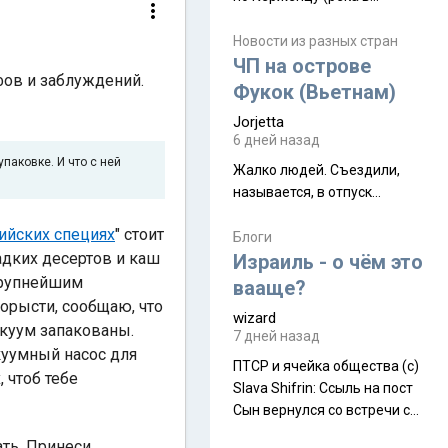
Нижегородской области) от
села Керженец до стоящего
Новости из разных стран
на берегу Волги
ЧП на острове
ифов и заблуждений.
Макарьевского монастыря,
Фукок (Вьетнам)
это маршрут на 200 км
Jorjetta
[видео]
6 дней назад
паковке. И что с ней
Жалко людей. Съездили,
называется, в отпуск...
ийских специях
" стоит
Блоги
ладких десертов и каш
Израиль - о чём это
 крупнейшим
вааще?
корысти, сообщаю, что
wizard
акуум запакованы.
7 дней назад
акуумный насос для
ПТСР и ячейка общества (с)
 чтоб тебе
Slava Shifrin: Ссыль на пост
Сын вернулся со встречи с
армейскими друзьями (год
ать. Принеси