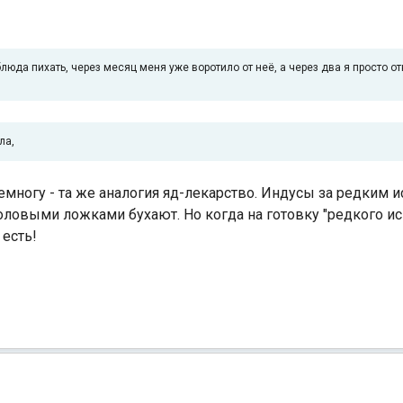
люда пихать, через месяц меня уже воротило от неё, а через два я просто о
ла,
многу - та же аналогия яд-лекарство. Индусы за редким
толовыми ложками бухают. Но когда на готовку "редкого и
 есть!