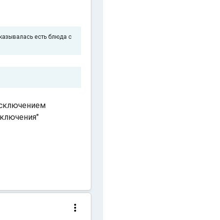
тказывалась есть блюда с
 исключением
сключения"