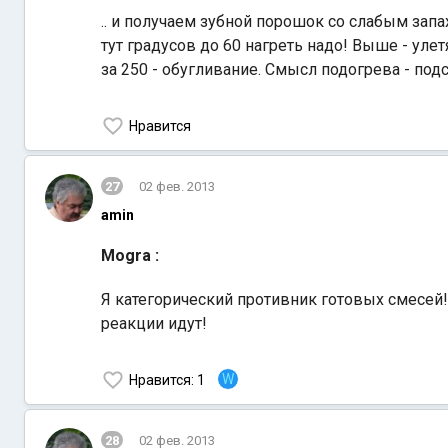
.. и получаем зубной порошок со слабым запа
тут градусов до 60 нагреть надо! Выше - уле
за 250 - обугливание. Смысл подогрева - по
Нравится
27
02 фев. 2013
amin
Mogra :
Я категорический противник готовых смесей
реакции идут!
W
Нравится
: 1
28
02 фев. 2013