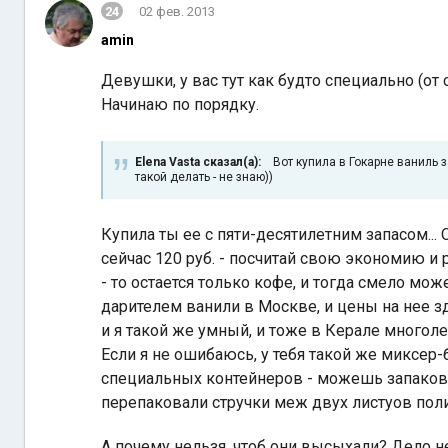
24
02 фев. 2013
amin
Девушки, у вас тут как будто специально (от
Начинаю по порядку.
Elena Vasta сказал(а):
Вот купила в Гокарне ваниль за
такой делать - не знаю))
Купила ты ее с пяти-десятилетним запасом...
сейчас 120 руб. - посчитай свою экономию и 
- то остается только кофе, и тогда смело мо
дарителем ванили в Москве, и цены на нее з
и я такой же умный, и тоже в Керале многоле
Если я не ошибаюсь, у тебя такой же миксер-
специальных контейнеров - можешь запакова
перепаковали стручки меж двух листуов пол
А почему нельзя, чтоб они высыхали? Дело не