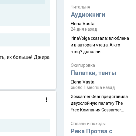
увидела его буквально
краешек, но все же схватила
Читальня
ауру штата, как-то он меня
Аудиокниги
принял и я его. Пышная
Elena Vasta
природа, мягкие
24 дня назад
доброжелательные люди,
IrinaVolga сказалa: влюблена
такая как бы переходная
и в автора и чтеца. А кто
ступень между привычной
чтец? дополни
нам Индией и остальными
ыть, их больше! Джира
рекомендацию
СВ штатами, которые я тоже
Экипировка
надеюсь увидеть.
Палатки, тенты
Elena Vasta
около 1 месяца назад
Gossamer Gear представила
двухслойную палатку The
Free Компания Gossamer
Gear представила
туристическую палатку The
Сплавы и походы
Free, которая стала первой
Река Протва с