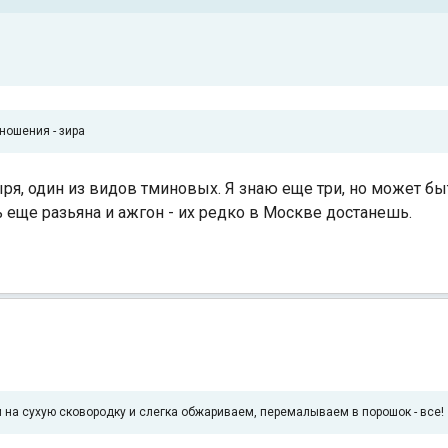
ношения - зира
ыря, один из видов тминовых. Я знаю еще три, но может б
ь еще разьяна и ажгон - их редко в Москве достанешь.
а сухую сковородку и слегка обжариваем, перемалываем в порошок - все!