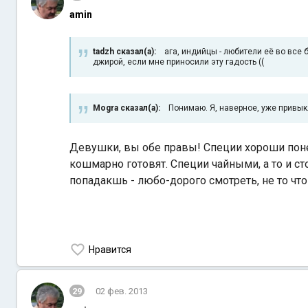
amin
tadzh сказал(а):
ага, индийцы - любители её во все б
джирой, если мне приносили эту гадость ((
Mogra сказал(а):
Понимаю. Я, наверное, уже привык
Девушки, вы обе правы! Специи хороши поне
кошмарно готовят. Специи чайными, а то и с
попадакшь - любо-дорого смотреть, не то что
Нравится
29
02 фев. 2013