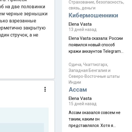
уже, как демобилизовались,
Страхование, безопасность,
тоб на две половинки
связь, деньги
а продолжают встречаться
елем черные зернышки
Кибермошенники
почти каждую неделю) и с
олько взрезанные
порога сообщил: "Эйтан
Elena Vasta
герметично закрытую
разводится!" Эйтан -
13 дней назад
мальчик из религиозной
ин стручок, а не
Elena Vasta сказалa: России
семьи, из тех, кого называют
появился новый способ
"вязаные кипы". С 2022-го
кражи аккаунтов Telegram
без пароля и SMS
Прочитайте! У моих двух
Одича, Чхаттисгарх,
Западная Бенгалия и
знакомых вот так увели
Северо-Восточные штаты
аккаунты
Индии
Ассам
Elena Vasta
15 дней назад
Ассам оказался совсем не
таким, каким он
представлялся. Хотя я