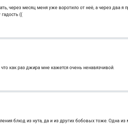
ать, через месяц меня уже воротило от неё, а через два я 
гадость ((
Индийский океан
 что как раз джира мне кажется очень ненавязчивой.
вления блюд из нута, да и из других бобовых тоже. Одна и