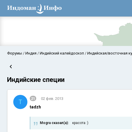
Форумы
Индия
Индийский калейдоскоп
Индийская/восточная ку
Индийские специи
21
02 фев. 2013
T
tadzh
Аравийское мор
Mogra сказал(а):
красота :)