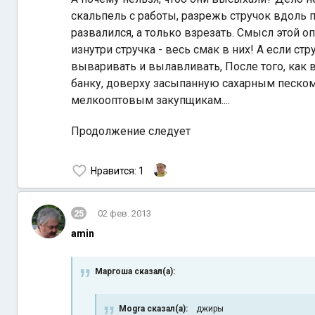
скальпель с работы, разрежь стручок вдоль п
развалился, а только взрезать. Смысл этой 
изнутри стручка - весь смак в них! А если ст
вываривать и вылавливать, После того, как 
банку, доверху засыпанную сахарным песком 
мелкооптовым закупщикам....
Продолжение следует
Нравится
: 1
25
02 фев. 2013
amin
Маргоша сказал(а):
Mogra сказал(а):
джиры