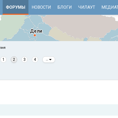
ФОРУМЫ
НОВОСТИ
БЛОГИ
ЧИЛАУТ
МЕДИА
хня
1
2
3
4
...
е
Бенгальский залив