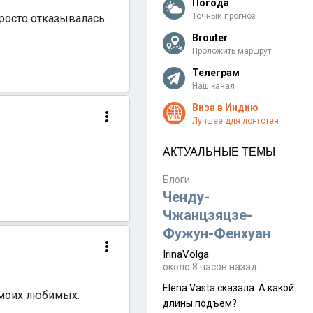
Погода
Точный прогноз
просто отказывалась
Brouter
Проложить маршрут
Телеграм
Наш канал
Виза в Индию
Лучшее для лонгстея
АКТУАЛЬНЫЕ ТЕМЫ
Блоги
Ченду-
Чжанцзяцзе-
Фужун-Фенхуан
IrinaVolga
около 8 часов назад
Elena Vasta сказалa: А какой
з моих любимых.
длины подъем?