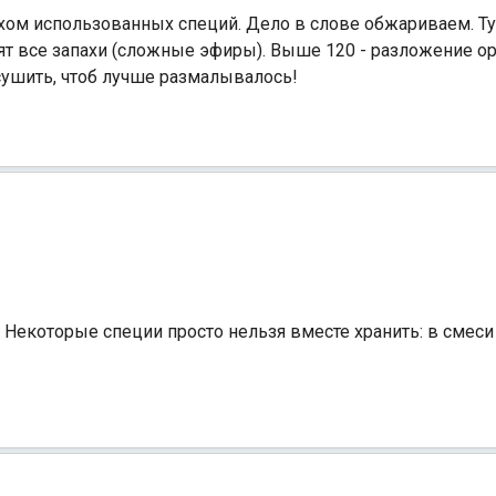
хом использованных специй. Дело в слове обжариваем. Тут 
тят все запахи (сложные эфиры). Выше 120 - разложение ор
дсушить, чтоб лучше размалывалось!
! Некоторые специи просто нельзя вместе хранить: в смес