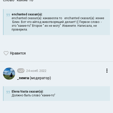
enchanted сказал(а):
enchanted сказал(а): какавелла то enchanted сказал(а): ихние
Блин. Вот что айпэд животворящий делает! (( Первое слово -
это "какие-то" Второе " их не могу" Извините. Написала, не
проверила.
Нравится
127
24 нояб. 2022
_newra
(модератор)
Elena Vasta сказал(а):
Должно быть слово "какие-то"