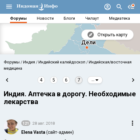
Форумы
Новости
Блоги
Чилаут
Медиатека
Открыть карту
Форумы
Индия
Индийский калейдоскоп
Индийская/восточная
медицина
4
5
6
7
...
Индия. Аптечка в дорогу. Необходимые
лекарства
121
28 авг. 2018
Аравийское море
Бенг
Elena Vasta
(сайт-админ)