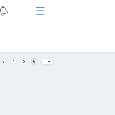
3
4
5
6
...