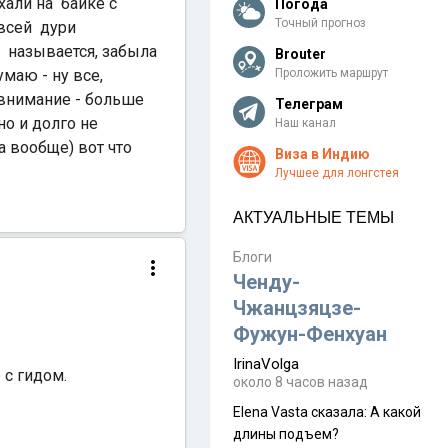
хали на байке с
Погода
Точный прогноз
всей дури
 называется, забыла
Brouter
маю - ну все,
Проложить маршрут
 внимание - больше
Телеграм
о и долго не
Наш канал
а вообще) вот что
Виза в Индию
Лучшее для лонгстея
АКТУАЛЬНЫЕ ТЕМЫ
Блоги
Ченду-
Чжанцзяцзе-
Фужун-Фенхуан
IrinaVolga
 с гидом.
около 8 часов назад
Elena Vasta сказалa: А какой
длины подъем?