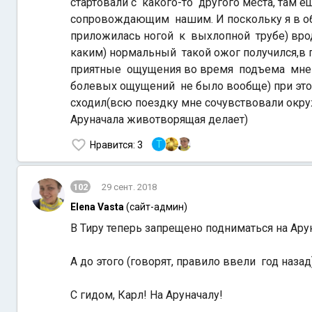
стартовали с какого-то другого места, там 
сопровождающим нашим. И поскольку я в обы
приложилась ногой к выхлопной трубе) вро
каким) нормальный такой ожог получился,в по
приятные ощущения во время подъема мне об
болевых ощущений не было вообще) при этом
сходил(всю поездку мне сочувствовали окруж
Аруначала животворящая делает)
T
Нравится
: 3
102
29 сент. 2018
Elena Vasta
(сайт-админ)
В Тиру теперь запрещено подниматься на Ару
А до этого (говорят, правило ввели год наза
С гидом, Карл! На Аруначалу!