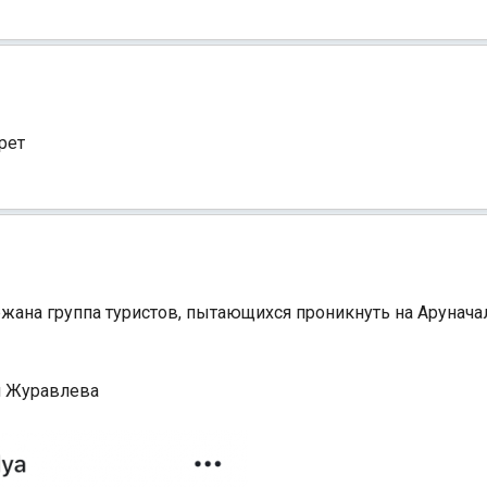
рет
держана группа туристов, пытающихся проникнуть на Арунача
и Журавлева