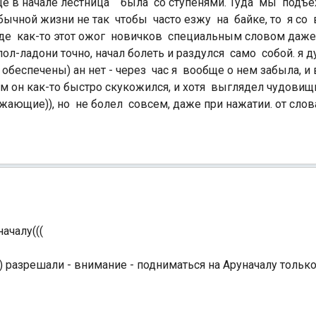
еще в начале лестница была со ступенями. Туда мы подъе
чной жизни не так чтобы часто езжу на байке, то я со 
де как-то этот ожог новичков специальным словом даже
л-ладони точно, начал болеть и раздулся само собой. я ду
еспечены) ан нет - через час я вообще о нем забыла, и
 он как-то быстро скукожился, и хотя выглядел чудовищн
ающие)), но не болел совсем, даже при нажатии. от слов
Индийский океан
началу(((
д) разрешали - внимание - подниматься на Аруначалу только