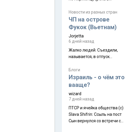
Нижегородской области) от
села Керженец до стоящего
Новости из разных стран
на берегу Волги
ЧП на острове
Макарьевского монастыря,
Фукок (Вьетнам)
это маршрут на 200 км
Jorjetta
[видео]
6 дней назад
Жалко людей. Съездили,
называется, в отпуск...
Блоги
Израиль - о чём это
вааще?
wizard
7 дней назад
ПТСР и ячейка общества (с)
Slava Shifrin: Ссыль на пост
Сын вернулся со встречи с
армейскими друзьями (год