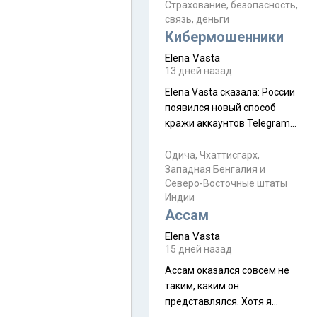
уже, как демобилизовались,
Страхование, безопасность,
связь, деньги
а продолжают встречаться
Кибермошенники
почти каждую неделю) и с
порога сообщил: "Эйтан
Elena Vasta
разводится!" Эйтан -
13 дней назад
мальчик из религиозной
Elena Vasta сказалa: России
семьи, из тех, кого называют
появился новый способ
"вязаные кипы". С 2022-го
кражи аккаунтов Telegram
без пароля и SMS
Прочитайте! У моих двух
Одича, Чхаттисгарх,
Западная Бенгалия и
знакомых вот так увели
Северо-Восточные штаты
аккаунты
Индии
Ассам
Elena Vasta
15 дней назад
Ассам оказался совсем не
таким, каким он
представлялся. Хотя я