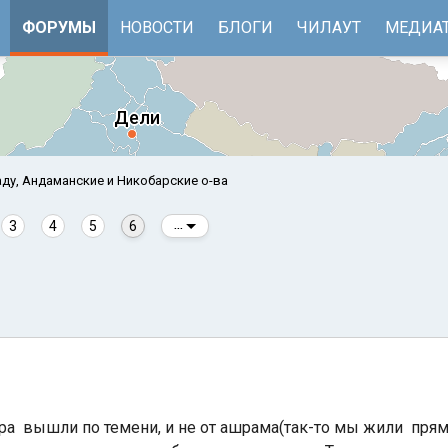
ФОРУМЫ
НОВОСТИ
БЛОГИ
ЧИЛАУТ
МЕДИА
ду, Андаманские и Никобарские о-ва
3
4
5
6
...
е
Бенгальский залив
тра вышли по темени, и не от ашрама(так-то мы жили прям