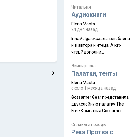
увидела его буквально
краешек, но все же схватила
Читальня
ауру штата, как-то он меня
Аудиокниги
принял и я его. Пышная
Elena Vasta
природа, мягкие
24 дня назад
доброжелательные люди,
IrinaVolga сказалa: влюблена
такая как бы переходная
и в автора и чтеца. А кто
ступень между привычной
чтец? дополни
нам Индией и остальными
рекомендацию
СВ штатами, которые я тоже
Экипировка
надеюсь увидеть.
Палатки, тенты
Elena Vasta
около 1 месяца назад
Gossamer Gear представила
двухслойную палатку The
Free Компания Gossamer
Gear представила
туристическую палатку The
Сплавы и походы
Free, которая стала первой
Река Протва с