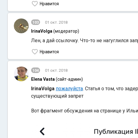
Нравится
103
01 окт. 2018
IrinaVolga
(модератор)
Лен, а дай ссылочку. Что-то не нагуглился зап
Нравится
104
01 окт. 2018
Elena Vasta
(сайт-админ)
IrinaVolga
пожалуйста
. Статья о том, что за
существующий запрет
Вот фрагмент обсуждения на странице у Иль