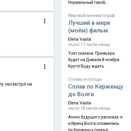
Нормальный такой,
запыхаться можно Elena
Vasta сказалa: Горы
Мировой кинематограф
Лучший в мире
Аватара? Да
(моём) фильм
Elena Vasta
около 17 часов назад
Yuet сказалa: Премьера
будет на Дивали 8 ноября.
Круто! Буду ждать
Сплавы и походы
лу несмотря на
Сплав по Керженцу
до Волги
Elena Vasta
около 18 часов назад
Анонс будущего рассказа: я
и Ирина Волга сплавились
по Керженцу (река в