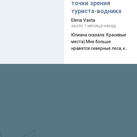
полностью самонесущей
точки зрения
ультралегкой моделью в
туриста-водника
ассортименте
Elena Vasta
производителя. Новинка
около 1 месяца назад
получила двухслойную
конструкцию с отдельным
Юлиана сказалa: Красивые
внешним тентом и сетчатой
места) Мне больше
внутренней палаткой, а ее
нравятся северные леса, как
масса в базовой
в Новгородчине)) Где флора
комплектации составляет
южной тайги
около 845 г. Палатка весит
менее