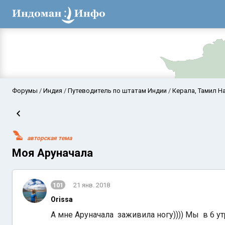
Форумы
Индия
Путеводитель по штатам Индии
Керала, Тамил На
авторская тема
Моя Аруначала
101
21 янв. 2018
Аравийское мор
Orissa
А мне Аруначала заживила ногу)))) Мы в 6 у