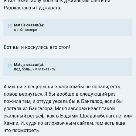
Я вот тоже. Хочу посетить джайнские святыни
Раджастана и Гуджарата.
Matsja сказал(а):
в той пещере
Вот вы и коснулись его стоп!
Matsja сказал(а):
под большим Махавиру
А мы ни в пещеры ни в катакомбы не попали; есть
повод вернуться. Я бы вообще в следующий раз
пожила там, и оттуда уехала бы в
Бангалор
, если бы
улетала из
Бангалора
. Меня завораживает такой
скальный рельеф, как в
Бадами
,
Шраванабелаголе
или
Хампи
. И, судя по
аглоязычным
сайтам, там есть еще
что посмотреть.