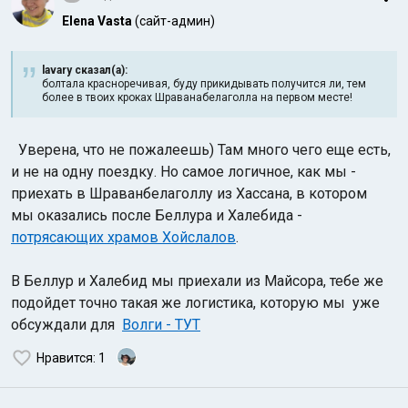
Elena Vasta
(сайт-админ)
lavary сказал(а):
болтала красноречивая, буду прикидывать получится ли, тем
более в твоих кроках Шраванабелаголла на первом месте!
Уверена, что не пожалеешь) Там много чего еще есть,
и не на одну поездку. Но самое логичное, как мы -
приехать в Шраванбелаголлу из Хассана, в котором
мы оказались после Беллура и Халебида -
потрясающих храмов Хойслалов
.
В Беллур и Халебид мы приехали из Майсора, тебе же
подойдет точно такая же логистика, которую мы уже
обсуждали для
Волги - ТУТ
Нравится
: 1