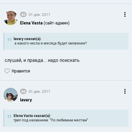
45
01 дек. 2017
Elena Vasta
(сайт-админ)
lavary сказал(а):
а какого числа и месяца будет омовение?
слушай, и правда.... надо поискать
Нравится
46
01 дек. 2017
lavary
Elena Vasta сказал(а):
трип под назавнием: "По любимым местам"