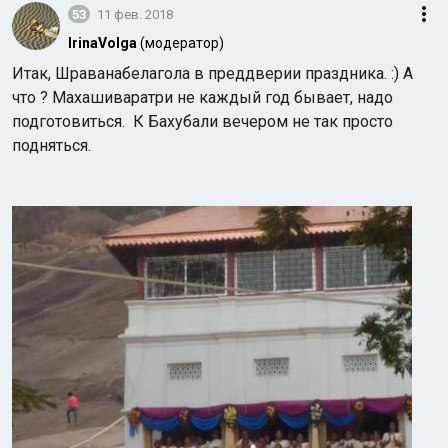
53
11 фев. 2018
IrinaVolga
(модератор)
Итак, Шраванабелагола в преддверии праздника. :) А
что ? Махашиваратри не каждый год бывает, надо
подготовиться. К Бахубали вечером не так просто
подняться.