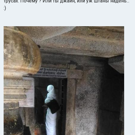
трусах. Почему ? Или ты джайн, или уж штаны надень...
:)