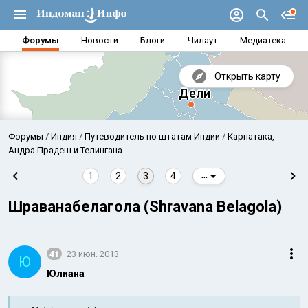
Форумы
Новости
Блоги
Чилаут
Медиатека
Открыть карту
Форумы
Индия
Путеводитель по штатам Индии
Карнатака,
Андра Прадеш и Телингана
1
2
3
4
...
Шраванабелагола (Shravana Belagola)
41
23 июн. 2013
Ю
Юлиана
Аравийское море
Бенг