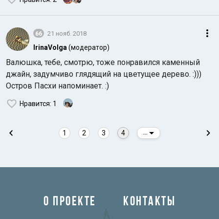
66
21 нояб. 2018
IrinaVolga
(модератор)
Валюшка, тебе, смотрю, тоже понравился каменный
джайн, задумчиво глядящий на цветущее дерево. :)))
Остров Пасхи напоминает. :)
Нравится
: 1
1
2
3
4
...
О ПРОЕКТЕ
КОНТАКТЫ