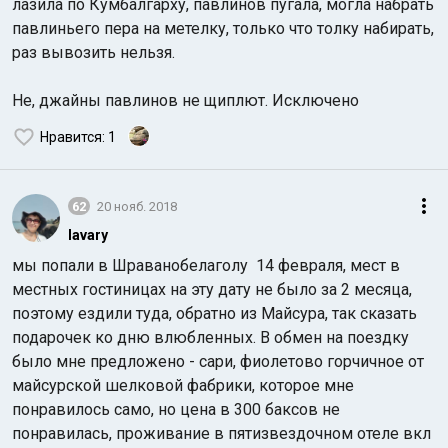
лазила по Кумбалгарху, павлинов пугала, могла набрать
павлиньего пера на метелку, только что толку набирать,
раз вывозить нельзя.
Не, джайны павлинов не щиплют. Исключено
Нравится
: 1
Индийский океан
62
20 нояб. 2018
lavary
мы попали в Шраванобелаголу
14 февраля, мест в
местных гостиницах на эту дату не было за 2 месяца,
поэтому ездили туда, обратно из Майсура, так сказать
подарочек ко дню влюбленных. В обмен на поездку
было мне предложено - сари, фиолетово горчичное от
майсурской шелковой фабрики, которое мне
понравилось само, но цена в 300 баксов не
понравилась, проживание в пятизвездочном отеле вкл