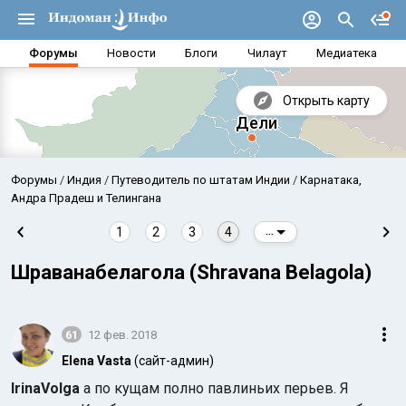
Форумы
Новости
Блоги
Чилаут
Медиатека
Открыть карту
Форумы
Индия
Путеводитель по штатам Индии
Карнатака,
Андра Прадеш и Телингана
1
2
3
4
...
Шраванабелагола (Shravana Belagola)
61
12 фев. 2018
Elena Vasta
(сайт-админ)
Аравийское море
Бенг
IrinaVolga
а по кущам полно павлиньих перьев. Я